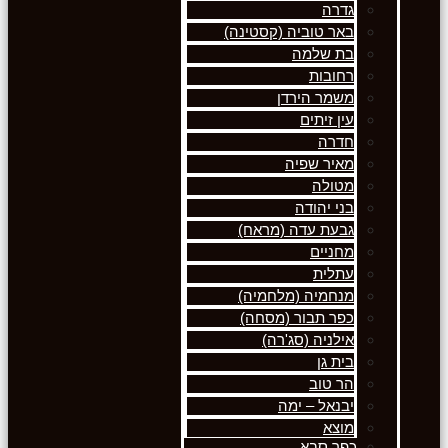
גדרה
באר טוביה (קסטינה)
בת שלמה
רחובות
משמר הירדן
עין זיתים
חדרה
מאיר שפיה
מטולה
בני יהודה
גבעת עדה (מראח)
מחניים
עתלית
מנחמיה (מלחמיה)
כפר תבור (מסחה)
אילניה (סג'רה)
בית גן
הר טוב
יבנאל – ימה
מוצא
כפר סבא