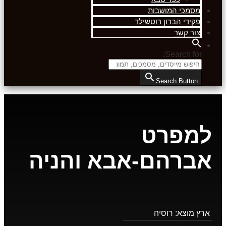
מסמכי המושבות
פקידי הברון רוטשילד
צור קשר
Search for:
Search Button
למפרט
אברהם-אבא והניה
ארץ מוצא:
רוסיה