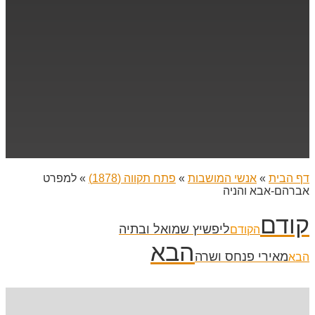
דף הבית
»
אנשי המושבות
»
פתח תקווה (1878)
»
למפרט
אברהם-אבא והניה
קודם
ליפשיץ שמואל ובתיה
הקודם
הבא
מאירי פנחס ושרה
הבא