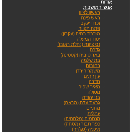
אודות
אנשי המושבות
ראשון לציון
ראש פינה
זכרון יעקב
פתח תקווה
מזכרת בתיה (עקרון)
יסוד המעלה
נס ציונה (נחלת ראובן)
גדרה
באר טוביה (קסטינה)
בת שלמה
רחובות
משמר הירדן
עין זיתים
חדרה
מאיר שפיה
מטולה
בני יהודה
גבעת עדה (מראח)
מחניים
עתלית
מנחמיה (מלחמיה)
כפר תבור (מסחה)
אילניה (סג'רה)