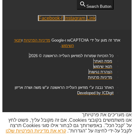
Search Button
Facebook-f
Instagram
Link
אתר זה מוגן על ידי reCAPTCHA ו-Google
מדיניות הפרטיות
ו
תנאי
השימוש
.
כל הזכויות שמורות למוזיאון העלייה הראשונה © 2026
מפת האתר
תנאי שימוש
הצהרת נגישות
מדיניות פרטיות
האתר נבנה ע"י מוזיאון העלייה הראשונה ע"ש משה ושרה אריזון
Developed by ICDigit
אנו מעריכים את פרטיותך
אנו משתמשים בקובצי Cookies. אם זה מקובל עליך, פשוט לחץ
על "קבל הכל". באפשרותך גם לבחור אילו סוגי Cookies תרצה
לקבל על-ידי לחיצה על "הגדרות".
קרא את מדיניות הפרטיות שלנו