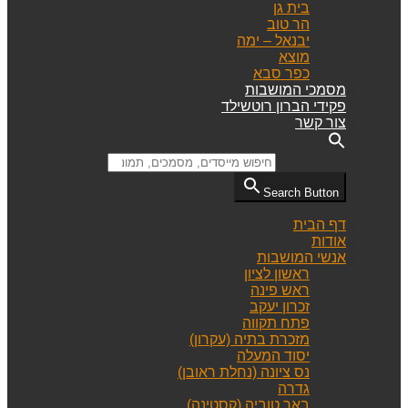
בית גן
הר טוב
יבנאל – ימה
מוצא
כפר סבא
מסמכי המושבות
פקידי הברון רוטשילד
צור קשר
Search for:
Search Button
דף הבית
אודות
אנשי המושבות
ראשון לציון
ראש פינה
זכרון יעקב
פתח תקווה
מזכרת בתיה (עקרון)
יסוד המעלה
נס ציונה (נחלת ראובן)
גדרה
באר טוביה (קסטינה)