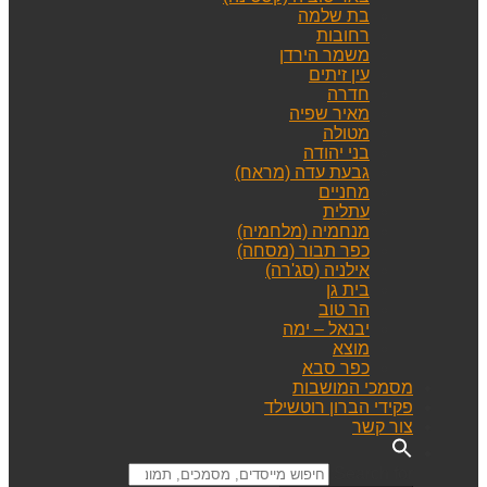
בת שלמה
רחובות
משמר הירדן
עין זיתים
חדרה
מאיר שפיה
מטולה
בני יהודה
גבעת עדה (מראח)
מחניים
עתלית
מנחמיה (מלחמיה)
כפר תבור (מסחה)
אילניה (סג'רה)
בית גן
הר טוב
יבנאל – ימה
מוצא
כפר סבא
מסמכי המושבות
פקידי הברון רוטשילד
צור קשר
Search for: