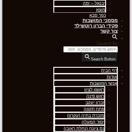
יבנאל – ימה
מוצא
כפר סבא
מסמכי המושבות
פקידי הברון רוטשילד
צור קשר
Search for:
Search Button
דף הבית
אודות
אנשי המושבות
ראשון לציון
ראש פינה
זכרון יעקב
פתח תקווה
מזכרת בתיה (עקרון)
יסוד המעלה
נס ציונה (נחלת ראובן)