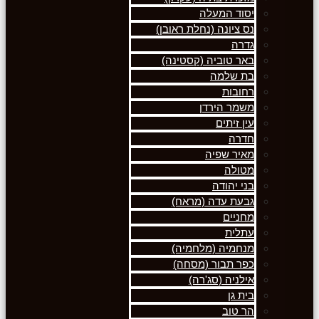
יסוד המעלה
נס ציונה (נחלת ראובן)
גדרה
באר טוביה (קסטינה)
בת שלמה
רחובות
משמר הירדן
עין זיתים
חדרה
מאיר שפיה
מטולה
בני יהודה
גבעת עדה (מראח)
מחניים
עתלית
מנחמיה (מלחמיה)
כפר תבור (מסחה)
אילניה (סג'רה)
בית גן
הר טוב