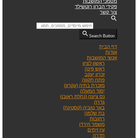
מסמכי המושבות
פקידי הברון רוטשילד
צור קשר
Search for:
Search Button
דף הבית
אודות
אנשי המושבות
ראשון לציון
ראש פינה
זכרון יעקב
פתח תקווה
מזכרת בתיה (עקרון)
יסוד המעלה
נס ציונה (נחלת ראובן)
גדרה
באר טוביה (קסטינה)
בת שלמה
רחובות
משמר הירדן
עין זיתים
חדרה