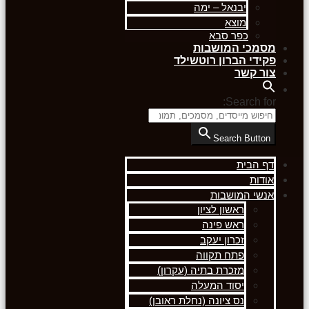
יבנאל – ימה
מוצא
כפר סבא
מסמכי המושבות
פקידי הברון רוטשילד
צור קשר
Search for:
Search Button
דף הבית
אודות
אנשי המושבות
ראשון לציון
ראש פינה
זכרון יעקב
פתח תקווה
מזכרת בתיה (עקרון)
יסוד המעלה
נס ציונה (נחלת ראובן)