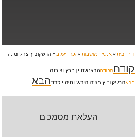
דף הבית
»
אנשי המושבות
»
זכרון יעקב
»
הרשקוביץ יצחק ומינה
קודם
הרצנשטיין פרץ וצ'רנה
הקודם
הבא
הרשקוביץ משה הירש וחיה יוכבד
הבא
העלאת מסמכים