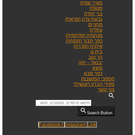
מאיר שפיה
מטולה
בני יהודה
גבעת עדה (מראח)
מחניים
עתלית
מנחמיה (מלחמיה)
כפר תבור (מסחה)
אילניה (סג'רה)
בית גן
הר טוב
יבנאל – ימה
מוצא
כפר סבא
מסמכי המושבות
פקידי הברון רוטשילד
צור קשר
Search for:
Search Button
Facebook-f
Instagram
Link