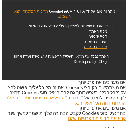
אתר זה מוגן על ידי reCAPTCHA ו-Google
מדיניות הפרטיות
ו
תנאי
השימוש
.
כל הזכויות שמורות למוזיאון העלייה הראשונה © 2026
מפת האתר
תנאי שימוש
הצהרת נגישות
מדיניות פרטיות
האתר נבנה ע"י מוזיאון העלייה הראשונה ע"ש משה ושרה אריזון
Developed by ICDigit
אנו מעריכים את פרטיותך
אנו משתמשים בקובצי Cookies. אם זה מקובל עליך, פשוט לחץ
על "קבל הכל". באפשרותך גם לבחור אילו סוגי Cookies תרצה
לקבל על-ידי לחיצה על "הגדרות".
קרא את מדיניות הפרטיות שלנו
הדגרות
דחה הכל
אשר הכל
אנו מעריכים את פרטיותך
בחר אילו סוגי Cookies לקבל. הבחירה שלך תישמר למשך שנה.
קרא את מדיניות הפרטיות שלנו