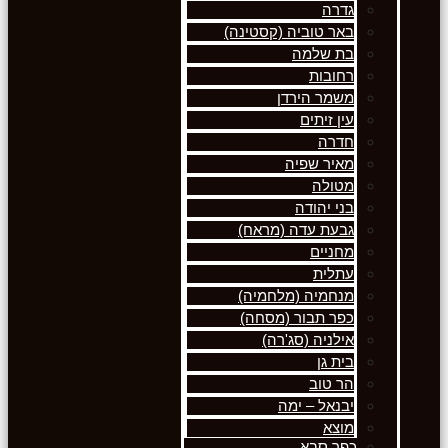
גדרה
באר טוביה (קסטינה)
בת שלמה
רחובות
משמר הירדן
עין זיתים
חדרה
מאיר שפיה
מטולה
בני יהודה
גבעת עדה (מראח)
מחניים
עתלית
מנחמיה (מלחמיה)
כפר תבור (מסחה)
אילניה (סג'רה)
בית גן
הר טוב
יבנאל – ימה
מוצא
כפר סבא