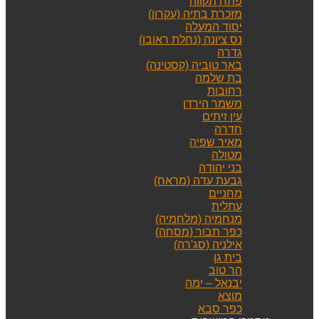
פתח תקווה
מזכרת בתיה (עקרון)
יסוד המעלה
נס ציונה (נחלת ראובן)
גדרה
באר טוביה (קסטינה)
בת שלמה
רחובות
משמר הירדן
עין זיתים
חדרה
מאיר שפיה
מטולה
בני יהודה
גבעת עדה (מראח)
מחניים
עתלית
מנחמיה (מלחמיה)
כפר תבור (מסחה)
אילניה (סג'רה)
בית גן
הר טוב
יבנאל – ימה
מוצא
כפר סבא