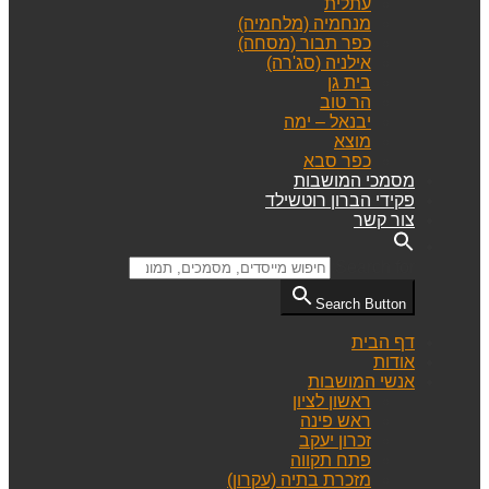
עתלית
מנחמיה (מלחמיה)
כפר תבור (מסחה)
אילניה (סג'רה)
בית גן
הר טוב
יבנאל – ימה
מוצא
כפר סבא
מסמכי המושבות
פקידי הברון רוטשילד
צור קשר
Search for:
Search Button
דף הבית
אודות
אנשי המושבות
ראשון לציון
ראש פינה
זכרון יעקב
פתח תקווה
מזכרת בתיה (עקרון)