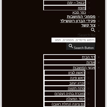
יבנאל – ימה
מוצא
כפר סבא
מסמכי המושבות
פקידי הברון רוטשילד
צור קשר
Search for:
Search Button
דף הבית
אודות
אנשי המושבות
ראשון לציון
ראש פינה
זכרון יעקב
פתח תקווה
מזכרת בתיה (עקרון)
יסוד המעלה
נס ציונה (נחלת ראובן)