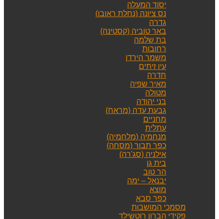
יסוד המעלה
נס ציונה (נחלת ראובן)
גדרה
באר טוביה (קסטינה)
בת שלמה
רחובות
משמר הירדן
עין זיתים
חדרה
מאיר שפיה
מטולה
בני יהודה
גבעת עדה (מראח)
מחניים
עתלית
מנחמיה (מלחמיה)
כפר תבור (מסחה)
אילניה (סג'רה)
בית גן
הר טוב
יבנאל – ימה
מוצא
כפר סבא
מסמכי המושבות
פקידי הברון רוטשילד