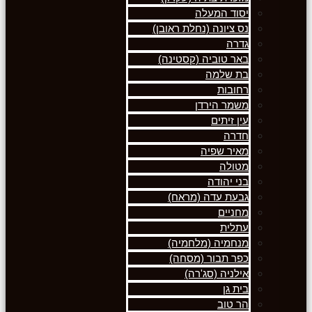
יסוד המעלה
נס ציונה (נחלת ראובן)
גדרה
באר טוביה (קסטינה)
בת שלמה
רחובות
משמר הירדן
עין זיתים
חדרה
מאיר שפיה
מטולה
בני יהודה
גבעת עדה (מראח)
מחניים
עתלית
מנחמיה (מלחמיה)
כפר תבור (מסחה)
אילניה (סג'רה)
בית גן
הר טוב