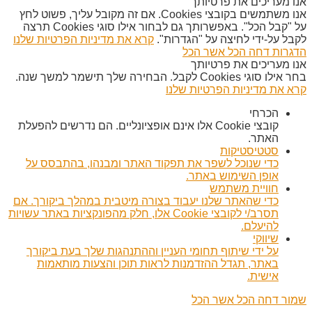
אנו מעריכים את פרטיותך
אנו משתמשים בקובצי Cookies. אם זה מקובל עליך, פשוט לחץ
על "קבל הכל". באפשרותך גם לבחור אילו סוגי Cookies תרצה
לקבל על-ידי לחיצה על "הגדרות".
קרא את מדיניות הפרטיות שלנו
הדגרות
דחה הכל
אשר הכל
אנו מעריכים את פרטיותך
בחר אילו סוגי Cookies לקבל. הבחירה שלך תישמר למשך שנה.
קרא את מדיניות הפרטיות שלנו
הכרחי
קובצי Cookie אלו אינם אופציונליים. הם נדרשים להפעלת
האתר.
סטטיסטיקות
כדי שנוכל לשפר את תפקוד האתר ומבנהו, בהתבסס על
אופן השימוש באתר.
חוויית משתמש
כדי שהאתר שלנו יעבוד בצורה מיטבית במהלך ביקורך. אם
תסרב/י לקובצי Cookie אלו, חלק מהפונקציות באתר עשויות
להיעלם.
שיווקי
על ידי שיתוף תחומי העניין וההתנהגות שלך בעת ביקורך
באתר, תגדל ההזדמנות לראות תוכן והצעות מותאמות
אישית.
שמור
דחה הכל
אשר הכל