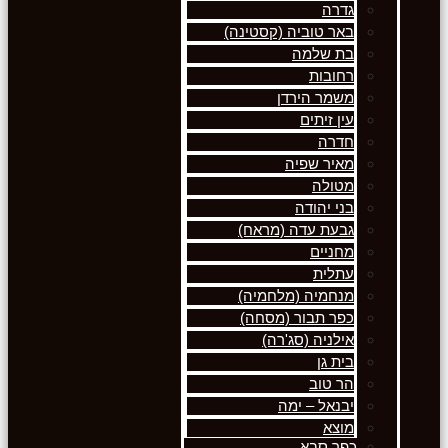
גדרה
באר טוביה (קסטינה)
בת שלמה
רחובות
משמר הירדן
עין זיתים
חדרה
מאיר שפיה
מטולה
בני יהודה
גבעת עדה (מראח)
מחניים
עתלית
מנחמיה (מלחמיה)
כפר תבור (מסחה)
אילניה (סג'רה)
בית גן
הר טוב
יבנאל – ימה
מוצא
כפר סבא