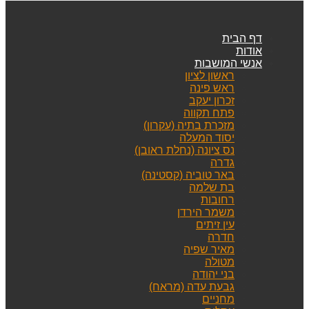
דף הבית
אודות
אנשי המושבות
ראשון לציון
ראש פינה
זכרון יעקב
פתח תקווה
מזכרת בתיה (עקרון)
יסוד המעלה
נס ציונה (נחלת ראובן)
גדרה
באר טוביה (קסטינה)
בת שלמה
רחובות
משמר הירדן
עין זיתים
חדרה
מאיר שפיה
מטולה
בני יהודה
גבעת עדה (מראח)
מחניים