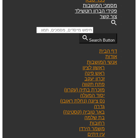
מסמכי המושבות
פקידי הברון רוטשילד
צור קשר
Search for:
Search Button
דף הבית
אודות
אנשי המושבות
ראשון לציון
ראש פינה
זכרון יעקב
פתח תקווה
מזכרת בתיה (עקרון)
יסוד המעלה
נס ציונה (נחלת ראובן)
גדרה
באר טוביה (קסטינה)
בת שלמה
רחובות
משמר הירדן
עין זיתים