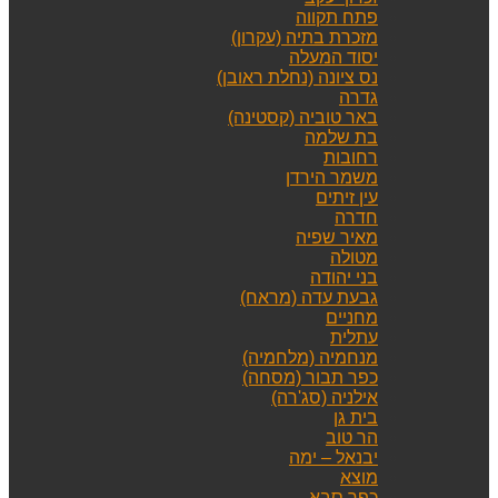
פתח תקווה
מזכרת בתיה (עקרון)
יסוד המעלה
נס ציונה (נחלת ראובן)
גדרה
באר טוביה (קסטינה)
בת שלמה
רחובות
משמר הירדן
עין זיתים
חדרה
מאיר שפיה
מטולה
בני יהודה
גבעת עדה (מראח)
מחניים
עתלית
מנחמיה (מלחמיה)
כפר תבור (מסחה)
אילניה (סג'רה)
בית גן
הר טוב
יבנאל – ימה
מוצא
כפר סבא