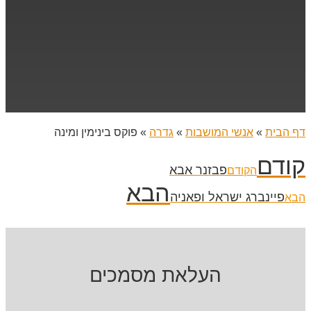
דף הבית
»
אנשי המושבות
»
גדרה
»
פוקס בינימין ומינה
קודם
פבזנר אבא
הקודם
הבא
פיינברג ישראל ופאניה
הבא
העלאת מסמכים