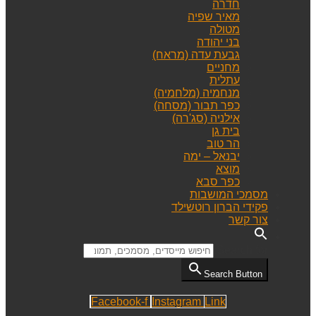
חדרה
מאיר שפיה
מטולה
בני יהודה
גבעת עדה (מראח)
מחניים
עתלית
מנחמיה (מלחמיה)
כפר תבור (מסחה)
אילניה (סג'רה)
בית גן
הר טוב
יבנאל – ימה
מוצא
כפר סבא
מסמכי המושבות
פקידי הברון רוטשילד
צור קשר
Search for:
Search Button
Facebook-f
Instagram
Link