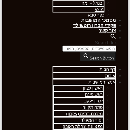
יבנאל – ימה
מוצא
כפר סבא
מסמכי המושבות
פקידי הברון רוטשילד
צור קשר
Search for:
Search Button
דף הבית
אודות
אנשי המושבות
ראשון לציון
ראש פינה
זכרון יעקב
פתח תקווה
מזכרת בתיה (עקרון)
יסוד המעלה
נס ציונה (נחלת ראובן)