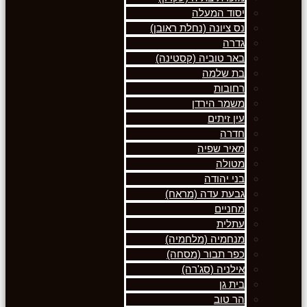
יסוד המעלה
נס ציונה (נחלת ראובן)
גדרה
באר טוביה (קסטינה)
בת שלמה
רחובות
משמר הירדן
עין זיתים
חדרה
מאיר שפיה
מטולה
בני יהודה
גבעת עדה (מראח)
מחניים
עתלית
מנחמיה (מלחמיה)
כפר תבור (מסחה)
אילניה (סג'רה)
בית גן
הר טוב