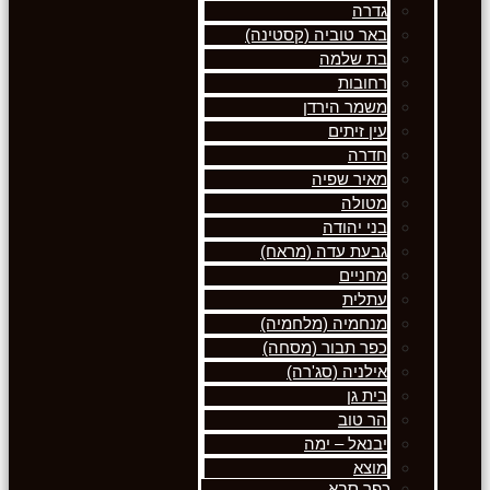
גדרה
באר טוביה (קסטינה)
בת שלמה
רחובות
משמר הירדן
עין זיתים
חדרה
מאיר שפיה
מטולה
בני יהודה
גבעת עדה (מראח)
מחניים
עתלית
מנחמיה (מלחמיה)
כפר תבור (מסחה)
אילניה (סג'רה)
בית גן
הר טוב
יבנאל – ימה
מוצא
כפר סבא