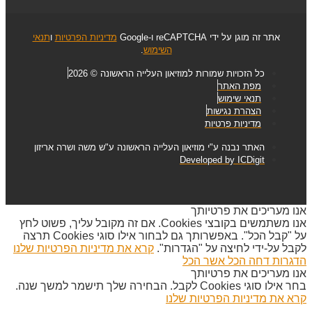
אתר זה מוגן על ידי reCAPTCHA ו-Google
מדיניות הפרטיות
ו
תנאי
השימוש
.
כל הזכויות שמורות למוזיאון העלייה הראשונה © 2026
מפת האתר
תנאי שימוש
הצהרת נגישות
מדיניות פרטיות
האתר נבנה ע"י מוזיאון העלייה הראשונה ע"ש משה ושרה אריזון
Developed by ICDigit
אנו מעריכים את פרטיותך
אנו משתמשים בקובצי Cookies. אם זה מקובל עליך, פשוט לחץ
על "קבל הכל". באפשרותך גם לבחור אילו סוגי Cookies תרצה
לקבל על-ידי לחיצה על "הגדרות".
קרא את מדיניות הפרטיות שלנו
הדגרות
דחה הכל
אשר הכל
אנו מעריכים את פרטיותך
בחר אילו סוגי Cookies לקבל. הבחירה שלך תישמר למשך שנה.
קרא את מדיניות הפרטיות שלנו