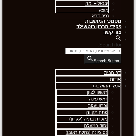
יבנאל – ימה
מוצא
כפר סבא
מסמכי המושבות
פקידי הברון רוטשילד
צור קשר
Search for:
Search Button
דף הבית
אודות
אנשי המושבות
ראשון לציון
ראש פינה
זכרון יעקב
פתח תקווה
מזכרת בתיה (עקרון)
יסוד המעלה
נס ציונה (נחלת ראובן)