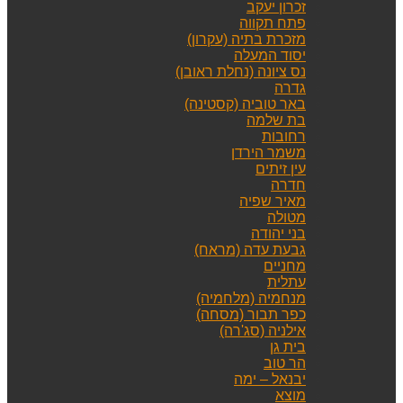
זכרון יעקב
פתח תקווה
מזכרת בתיה (עקרון)
יסוד המעלה
נס ציונה (נחלת ראובן)
גדרה
באר טוביה (קסטינה)
בת שלמה
רחובות
משמר הירדן
עין זיתים
חדרה
מאיר שפיה
מטולה
בני יהודה
גבעת עדה (מראח)
מחניים
עתלית
מנחמיה (מלחמיה)
כפר תבור (מסחה)
אילניה (סג'רה)
בית גן
הר טוב
יבנאל – ימה
מוצא