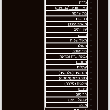
גדרה
באר טוביה (קסטינה)
בת שלמה
רחובות
משמר הירדן
עין זיתים
חדרה
מאיר שפיה
מטולה
בני יהודה
גבעת עדה (מראח)
מחניים
עתלית
מנחמיה (מלחמיה)
כפר תבור (מסחה)
אילניה (סג'רה)
בית גן
הר טוב
יבנאל – ימה
מוצא
כפר סבא