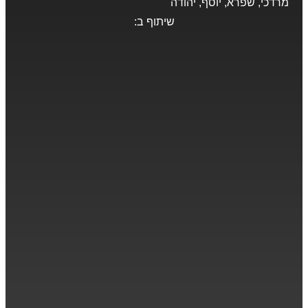
מרדכי, שפרא, יוסף, יהודה
שיתוף ב: