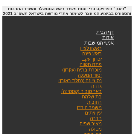
"הזנק" הפרויקט פרי יוזמת משרד ראש הממשלה ומשרד התרבות
והספורט בביצוע המועצה לשימור אתרי מורשת בישראל תשפ"ב 2021
דף הבית
אודות
אנשי המושבות
ראשון לציון
ראש פינה
זכרון יעקב
פתח תקווה
מזכרת בתיה (עקרון)
יסוד המעלה
נס ציונה (נחלת ראובן)
גדרה
באר טוביה (קסטינה)
בת שלמה
רחובות
משמר הירדן
עין זיתים
חדרה
מאיר שפיה
מטולה