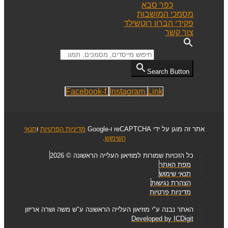
כפר סבא
מסמכי המושבות
פקידי הברון רוטשילד
צור קשר
Search for:
Search Button
Facebook-f
Instagram
Link
אתר זה מוגן על ידי reCAPTCHA ו-Google
מדיניות הפרטיות
ו
תנאי
השימוש
.
כל הזכויות שמורות למוזיאון העלייה הראשונה © 2026
מפת האתר
תנאי שימוש
הצהרת נגישות
מדיניות פרטיות
האתר נבנה ע"י מוזיאון העלייה הראשונה ע"ש משה ושרה אריזון
Developed by ICDigit