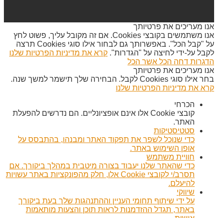
אנו מעריכים את פרטיותך
אנו משתמשים בקובצי Cookies. אם זה מקובל עליך, פשוט לחץ
על "קבל הכל". באפשרותך גם לבחור אילו סוגי Cookies תרצה
לקבל על-ידי לחיצה על "הגדרות".
קרא את מדיניות הפרטיות שלנו
הדגרות
דחה הכל
אשר הכל
אנו מעריכים את פרטיותך
בחר אילו סוגי Cookies לקבל. הבחירה שלך תישמר למשך שנה.
קרא את מדיניות הפרטיות שלנו
הכרחי
קובצי Cookie אלו אינם אופציונליים. הם נדרשים להפעלת
האתר.
סטטיסטיקות
כדי שנוכל לשפר את תפקוד האתר ומבנהו, בהתבסס על
אופן השימוש באתר.
חוויית משתמש
כדי שהאתר שלנו יעבוד בצורה מיטבית במהלך ביקורך. אם
תסרב/י לקובצי Cookie אלו, חלק מהפונקציות באתר עשויות
להיעלם.
שיווקי
על ידי שיתוף תחומי העניין וההתנהגות שלך בעת ביקורך
באתר, תגדל ההזדמנות לראות תוכן והצעות מותאמות