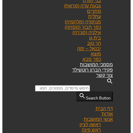
בני יהודה
גבעת עדה (מראח)
מחניים
עתלית
מנחמיה (מלחמיה)
כפר תבור (מסחה)
אילניה (סג'רה)
בית גן
הר טוב
יבנאל – ימה
מוצא
כפר סבא
מסמכי המושבות
פקידי הברון רוטשילד
צור קשר
Search for:
Search Button
דף הבית
אודות
אנשי המושבות
ראשון לציון
ראש פינה