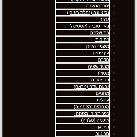
יסוד המעלה
נס ציונה (נחלת ראובן)
גדרה
באר טוביה (קסטינה)
בת שלמה
רחובות
משמר הירדן
עין זיתים
חדרה
מאיר שפיה
מטולה
בני יהודה
גבעת עדה (מראח)
מחניים
עתלית
מנחמיה (מלחמיה)
כפר תבור (מסחה)
אילניה (סג'רה)
בית גן
הר טוב