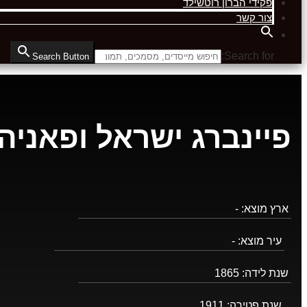
פקידי הברון רוטשילד
צור קשר
Search for:
Search Button
פיינברג ישראל ופאניה
ארץ מוצא:
-
עיר מוצא:
-
שנת לידה:
1865
שנת פטירה:
1911