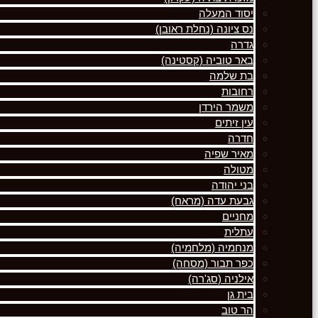
יסוד המעלה
נס ציונה (נחלת ראובן)
גדרה
באר טוביה (קסטינה)
בת שלמה
רחובות
משמר הירדן
עין זיתים
חדרה
מאיר שפיה
מטולה
בני יהודה
גבעת עדה (מראח)
מחניים
עתלית
מנחמיה (מלחמיה)
כפר תבור (מסחה)
אילניה (סג'רה)
בית גן
הר טוב