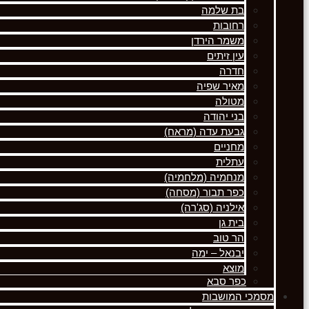
בת שלמה
רחובות
משמר הירדן
עין זיתים
חדרה
מאיר שפיה
מטולה
בני יהודה
גבעת עדה (מראח)
מחניים
עתלית
מנחמיה (מלחמיה)
כפר תבור (מסחה)
אילניה (סג'רה)
בית גן
הר טוב
יבנאל – ימה
מוצא
כפר סבא
מסמכי המושבות