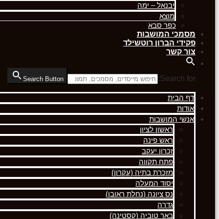
יבנאל – ימה
מוצא
כפר סבא
מסמכי המושבות
פקידי הברון רוטשילד
צור קשר
Search for:
Search Button
דף הבית
אודות
אנשי המושבות
ראשון לציון
ראש פינה
זכרון יעקב
פתח תקווה
מזכרת בתיה (עקרון)
יסוד המעלה
נס ציונה (נחלת ראובן)
גדרה
באר טוביה (קסטינה)