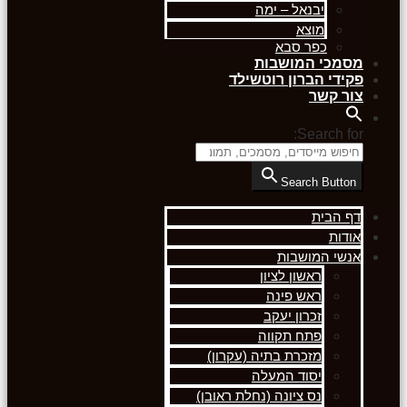
יבנאל – ימה
מוצא
כפר סבא
מסמכי המושבות
פקידי הברון רוטשילד
צור קשר
Search for:
Search Button
דף הבית
אודות
אנשי המושבות
ראשון לציון
ראש פינה
זכרון יעקב
פתח תקווה
מזכרת בתיה (עקרון)
יסוד המעלה
נס ציונה (נחלת ראובן)