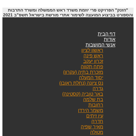
"הזנק" הפרויקט פרי יוזמת משרד ראש הממשלה ומשרד התרבות
והספורט בביצוע המועצה לשימור אתרי מורשת בישראל תשפ"ב 2021
דף הבית
אודות
אנשי המושבות
ראשון לציון
ראש פינה
זכרון יעקב
פתח תקווה
מזכרת בתיה (עקרון)
יסוד המעלה
נס ציונה (נחלת ראובן)
גדרה
באר טוביה (קסטינה)
בת שלמה
רחובות
משמר הירדן
עין זיתים
חדרה
מאיר שפיה
מטולה