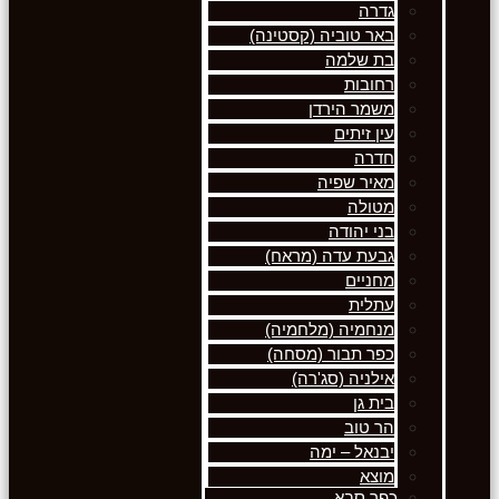
גדרה
באר טוביה (קסטינה)
בת שלמה
רחובות
משמר הירדן
עין זיתים
חדרה
מאיר שפיה
מטולה
בני יהודה
גבעת עדה (מראח)
מחניים
עתלית
מנחמיה (מלחמיה)
כפר תבור (מסחה)
אילניה (סג'רה)
בית גן
הר טוב
יבנאל – ימה
מוצא
כפר סבא