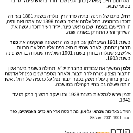
האגרונום חיים (שארל) כהן. זלמן שכר חדר ב
ראש פינה
וגר בו
בסופי שבוע.
רחל
, בתם של חנינה ובתיה פדרהרץ, נולדה בשנת 1881 בעיירה
דוכהו ברומניה. רחל עלתה ארצה בשנת 1898 עם אמה ואחיותיה,
הן התיישבו ב
צפת
. שכן מראש פינה, יליד העיר דוכהו, עשה את
השידוך והזוג התחתן באותה שנה.
בשנת 1901 הגיע זלמן עם הקבוצה הראשונה שהקימה את
כפר
תבור
(מסחה). לאחר שנתיים הצטרפה אליו רחל עם הבנות
אלישבע שנולדה בחורן בשנת 1901 ושולמית שנולדה בראש פינה
בשנת 1903.
זלמן
המשיך את עבודתו בחברת יק"א, תחילה כשומר ביער אלון
התבור מצפון-מזרח להר תבור, ולאחר מספר שנים כמנהל אדמות
הברון בחורן. עול המשק בכפר תבור נפל על כתפיה של רחל , אשר
היתה פעילה גם בחיי הקהילה במושבה.
זלמן פרש לגמלאות בשנת 1938 ובנו יעקב המשיך במקומו עד
1942.
המידע באדיבות
שבתאי גל-און
, מתוך ספרו
ארץ האיכרים האמיתיים
, כפר
תבור 2001-1901, עמ' 85
קודם