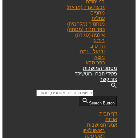
בני יהודה
גבעת עדה (מראח)
מחניים
עתלית
מנחמיה (מלחמיה)
כפר תבור (מסחה)
אילניה (סג'רה)
בית גן
הר טוב
יבנאל – ימה
מוצא
כפר סבא
מסמכי המושבות
פקידי הברון רוטשילד
צור קשר
Search for:
Search Button
דף הבית
אודות
אנשי המושבות
ראשון לציון
ראש פינה