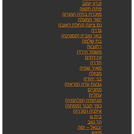
זכרון יעקב
פתח תקווה
מזכרת בתיה (עקרון)
יסוד המעלה
נס ציונה (נחלת ראובן)
גדרה
באר טוביה (קסטינה)
בת שלמה
רחובות
משמר הירדן
עין זיתים
חדרה
מאיר שפיה
מטולה
בני יהודה
גבעת עדה (מראח)
מחניים
עתלית
מנחמיה (מלחמיה)
כפר תבור (מסחה)
אילניה (סג'רה)
בית גן
הר טוב
יבנאל – ימה
מוצא