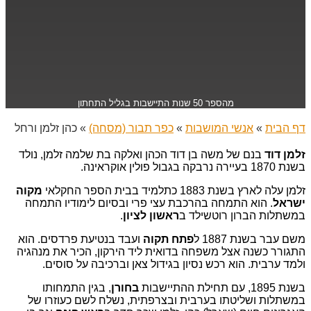
מהספר 50 שנות התיישבות בגליל התחתון
דף הבית
»
אנשי המושבות
»
כפר תבור (מסחה)
»
כהן זלמן ורחל
זלמן דוד
בנם של משה בן דוד הכהן ואלקה בת שלמה זלמן, נולד
בשנת 1870 בעיירה נרבקה בגבול פולין אוקראינה.
זלמן עלה לארץ בשנת 1883 כתלמיד בבית הספר החקלאי
מקוה
ישראל
. הוא התמחה בהרכבת עצי פרי ובסיום לימודיו התמחה
במשתלות הברון רוטשילד ב
ראשון לציון
.
משם עבר בשנת 1887 ל
פתח תקוה
ועבד בנטיעת פרדסים. הוא
התגורר כשנה אצל משפחה בדואית ליד הירקון, הכיר את מנהגיה
ולמד ערבית. הוא רכש נסיון בגידול צאן וברכיבה על סוסים.
בשנת 1895, עם תחילת ההתיישבות
בחורן
, בגין התמחותו
במשתלות ושליטתו בערבית ובצרפתית, נשלח לשם כעוזרו של