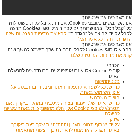
אנו מעריכים את פרטיותך
אנו משתמשים בקובצי Cookies. אם זה מקובל עליך, פשוט לחץ
על "קבל הכל". באפשרותך גם לבחור אילו סוגי Cookies תרצה
לקבל על-ידי לחיצה על "הגדרות".
קרא את מדיניות הפרטיות שלנו
הדגרות
דחה הכל
אשר הכל
אנו מעריכים את פרטיותך
בחר אילו סוגי Cookies לקבל. הבחירה שלך תישמר למשך שנה.
קרא את מדיניות הפרטיות שלנו
הכרחי
קובצי Cookie אלו אינם אופציונליים. הם נדרשים להפעלת
האתר.
סטטיסטיקות
כדי שנוכל לשפר את תפקוד האתר ומבנהו, בהתבסס על
אופן השימוש באתר.
חוויית משתמש
כדי שהאתר שלנו יעבוד בצורה מיטבית במהלך ביקורך. אם
תסרב/י לקובצי Cookie אלו, חלק מהפונקציות באתר עשויות
להיעלם.
שיווקי
על ידי שיתוף תחומי העניין וההתנהגות שלך בעת ביקורך
באתר, תגדל ההזדמנות לראות תוכן והצעות מותאמות