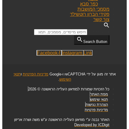
כפר סבא
מסמכי המושבות
פקידי הברון רוטשילד
צור קשר
Search for:
Search Button
Facebook-f
Instagram
Link
אתר זה מוגן על ידי reCAPTCHA ו-Google
מדיניות הפרטיות
ו
תנאי
השימוש
.
כל הזכויות שמורות למוזיאון העלייה הראשונה © 2026
מפת האתר
תנאי שימוש
הצהרת נגישות
מדיניות פרטיות
האתר נבנה ע"י מוזיאון העלייה הראשונה ע"ש משה ושרה אריזון
Developed by ICDigit