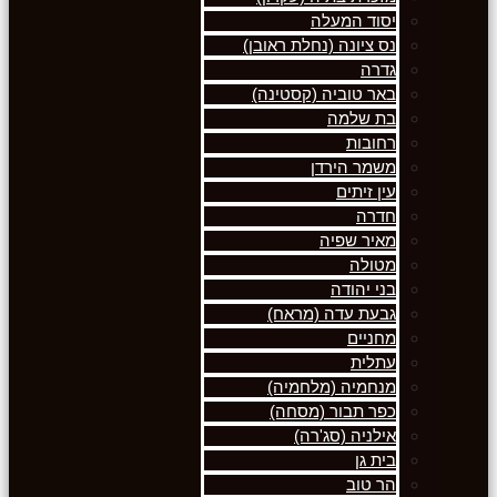
יסוד המעלה
נס ציונה (נחלת ראובן)
גדרה
באר טוביה (קסטינה)
בת שלמה
רחובות
משמר הירדן
עין זיתים
חדרה
מאיר שפיה
מטולה
בני יהודה
גבעת עדה (מראח)
מחניים
עתלית
מנחמיה (מלחמיה)
כפר תבור (מסחה)
אילניה (סג'רה)
בית גן
הר טוב