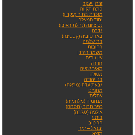
זכרון יעקב
פתח תקווה
מזכרת בתיה (עקרון)
יסוד המעלה
נס ציונה (נחלת ראובן)
גדרה
באר טוביה (קסטינה)
בת שלמה
רחובות
משמר הירדן
עין זיתים
חדרה
מאיר שפיה
מטולה
בני יהודה
גבעת עדה (מראח)
מחניים
עתלית
מנחמיה (מלחמיה)
כפר תבור (מסחה)
אילניה (סג'רה)
בית גן
הר טוב
יבנאל – ימה
מוצא