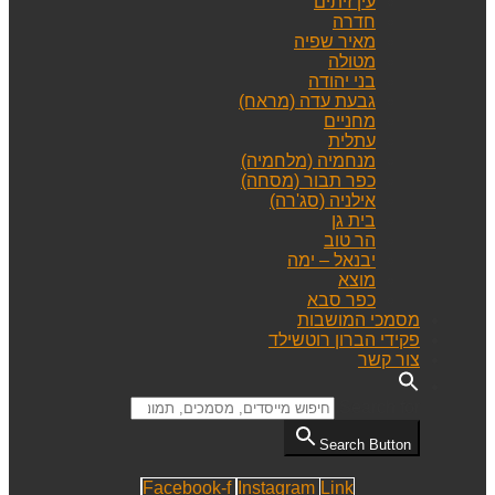
עין זיתים
חדרה
מאיר שפיה
מטולה
בני יהודה
גבעת עדה (מראח)
מחניים
עתלית
מנחמיה (מלחמיה)
כפר תבור (מסחה)
אילניה (סג'רה)
בית גן
הר טוב
יבנאל – ימה
מוצא
כפר סבא
מסמכי המושבות
פקידי הברון רוטשילד
צור קשר
Search for:
Search Button
Facebook-f
Instagram
Link