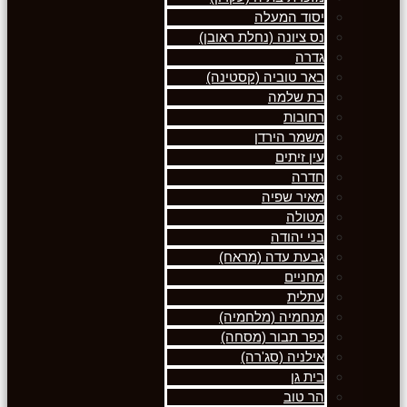
יסוד המעלה
נס ציונה (נחלת ראובן)
גדרה
באר טוביה (קסטינה)
בת שלמה
רחובות
משמר הירדן
עין זיתים
חדרה
מאיר שפיה
מטולה
בני יהודה
גבעת עדה (מראח)
מחניים
עתלית
מנחמיה (מלחמיה)
כפר תבור (מסחה)
אילניה (סג'רה)
בית גן
הר טוב