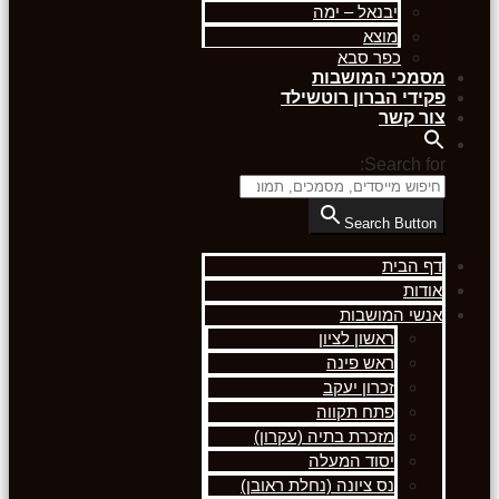
יבנאל – ימה
מוצא
כפר סבא
מסמכי המושבות
פקידי הברון רוטשילד
צור קשר
Search for:
Search Button
דף הבית
אודות
אנשי המושבות
ראשון לציון
ראש פינה
זכרון יעקב
פתח תקווה
מזכרת בתיה (עקרון)
יסוד המעלה
נס ציונה (נחלת ראובן)