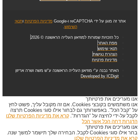
אתר זה מוגן על ידי reCAPTCHA ו-Google
מדיניות הפרטיות
ו
תנאי
השימוש
.
כל הזכויות שמורות למוזיאון העלייה הראשונה © 2026
מפת האתר
תנאי שימוש
הצהרת נגישות
מדיניות פרטיות
האתר נבנה ע"י מוזיאון העלייה הראשונה ע"ש משה ושרה אריזון
Developed by ICDigit
אנו מעריכים את פרטיותך
אנו משתמשים בקובצי Cookies. אם זה מקובל עליך, פשוט לחץ
על "קבל הכל". באפשרותך גם לבחור אילו סוגי Cookies תרצה
לקבל על-ידי לחיצה על "הגדרות".
קרא את מדיניות הפרטיות שלנו
הדגרות
דחה הכל
אשר הכל
אנו מעריכים את פרטיותך
בחר אילו סוגי Cookies לקבל. הבחירה שלך תישמר למשך שנה.
קרא את מדיניות הפרטיות שלנו