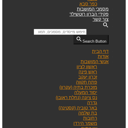
כפר סבא
מסמכי המושבות
פקידי הברון רוטשילד
צור קשר
Search for:
Search Button
דף הבית
אודות
אנשי המושבות
ראשון לציון
ראש פינה
זכרון יעקב
פתח תקווה
מזכרת בתיה (עקרון)
יסוד המעלה
נס ציונה (נחלת ראובן)
גדרה
באר טוביה (קסטינה)
בת שלמה
רחובות
משמר הירדן