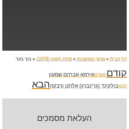
דף הבית
»
אנשי המושבות
»
פתח תקווה (1878)
»
בוך בער
קודם
אירמא אברהם שמעון
הקודם
הבא
בולקינד (גרינברג) אלחנן ורבקה
הבא
העלאת מסמכים