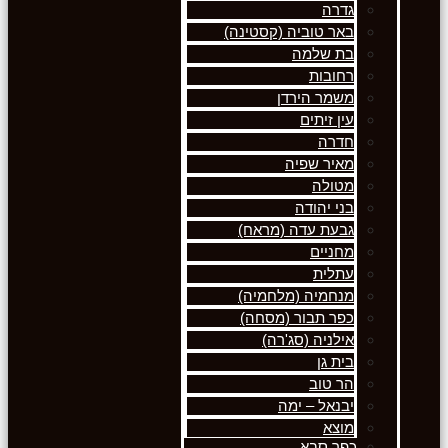
גדרה
באר טוביה (קסטינה)
בת שלמה
רחובות
משמר הירדן
עין זיתים
חדרה
מאיר שפיה
מטולה
בני יהודה
גבעת עדה (מראח)
מחניים
עתלית
מנחמיה (מלחמיה)
כפר תבור (מסחה)
אילניה (סג'רה)
בית גן
הר טוב
יבנאל – ימה
מוצא
כפר סבא