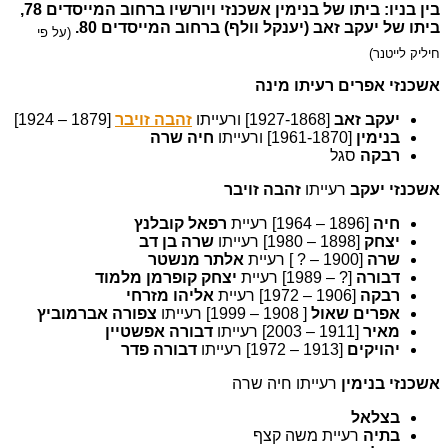
בין בניו: ביתו של בנימין אשכנזי ויורשיו ברחוב המייסדים 78,
ביתו של יעקב זאב (יענקל וולף) ברחוב המייסדים 80.
(על פי
חיליק לייטנר)
אשכנזי אפרים רעיתו מינה
יעקב זאב
[1927-1868] ורעייתו
זהבה זויבר
[1879 – 1924]
בנימין
[1961-1870] ורעייתו
חיה שרה
רבקה
סגל
אשכנזי יעקב
רעייתו
זהבה זויבר
חיה
[1896 – 1964] רעיית
רפאל קובלנץ
יצחק
[1898 – 1980] רעייתו
שרה בן דב
שרה
[1900 – ? ] רעיית
אלתר מנשטר
דבורה
[? – 1989] רעיית
יצחק קופרמן מלמוד
רבקה
[1906 – 1972] רעיית
אליהו מזרחי
אפרים שאול
[ 1908 – 1999] רעייתו
צפורה אברמוביץ
מאיר
[1911 – 2003] רעייתו
דבורה אפשטיין
יהויקים
[1913 – 1972] רעייתו
דבורה פדר
אשכנזי בנימין
רעייתו חיה שרה
בצלאל
בתיה
רעיית משה קצף