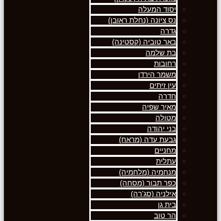
יסוד המעלה
נס ציונה (נחלת ראובן)
גדרה
באר טוביה (קסטינה)
בת שלמה
רחובות
משמר הירדן
עין זיתים
חדרה
מאיר שפיה
מטולה
בני יהודה
גבעת עדה (מראח)
מחניים
עתלית
מנחמיה (מלחמיה)
כפר תבור (מסחה)
אילניה (סג'רה)
בית גן
הר טוב