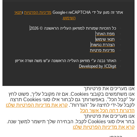
אתר זה מוגן על ידי reCAPTCHA ו-Google
מדיניות הפרטיות
ו
תנאי
השימוש
.
כל הזכויות שמורות למוזיאון העלייה הראשונה © 2026
מפת האתר
תנאי שימוש
הצהרת נגישות
מדיניות פרטיות
האתר נבנה ע"י מוזיאון העלייה הראשונה ע"ש משה ושרה אריזון
Developed by ICDigit
אנו מעריכים את פרטיותך
אנו משתמשים בקובצי Cookies. אם זה מקובל עליך, פשוט לחץ
על "קבל הכל". באפשרותך גם לבחור אילו סוגי Cookies תרצה
לקבל על-ידי לחיצה על "הגדרות".
קרא את מדיניות הפרטיות שלנו
הדגרות
דחה הכל
אשר הכל
אנו מעריכים את פרטיותך
בחר אילו סוגי Cookies לקבל. הבחירה שלך תישמר למשך שנה.
קרא את מדיניות הפרטיות שלנו