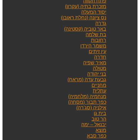
פתח תקווה
מזכרת בתיה (עקרון)
יסוד המעלה
נס ציונה (נחלת ראובן)
גדרה
באר טוביה (קסטינה)
בת שלמה
רחובות
משמר הירדן
עין זיתים
חדרה
מאיר שפיה
מטולה
בני יהודה
גבעת עדה (מראח)
מחניים
עתלית
מנחמיה (מלחמיה)
כפר תבור (מסחה)
אילניה (סג'רה)
בית גן
הר טוב
יבנאל – ימה
מוצא
כפר סבא