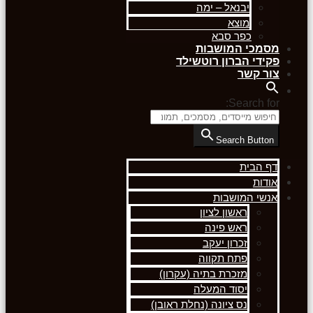
יבנאל – ימה
מוצא
כפר סבא
מסמכי המושבות
פקידי הברון רוטשילד
צור קשר
Search for:
Search Button
דף הבית
אודות
אנשי המושבות
ראשון לציון
ראש פינה
זכרון יעקב
פתח תקווה
מזכרת בתיה (עקרון)
יסוד המעלה
נס ציונה (נחלת ראובן)