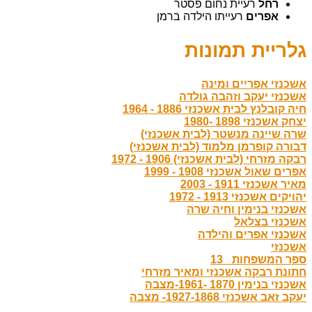
רחל
רעיית נחום פסטר
אפרים
רעייתו הילדה ברמן
גלריית תמונות
אשכנזי אפריים ומינה
אשכנזי יעקב וזהבה גולדה
חיה קובלנץ לבית אשכנזי 1886 - 1964
יצחק אשכנזי 1898 -1980
שרה שיינה מנשטר (לבית אשכנזי)
דבורה קופרמן מלמוד (לבית אשכנזי)
רבקה מזרחי (לבית אשכנזי) 1906 - 1972
אפרים שאול אשכנזי 1908 - 1999
מאיר אשכנזי 1911 - 2003
יהויקים אשכנזי 1913 - 1972
אשכנזי בנימין וחיה שרה
אשכנזי בצלאל
אשכנזי אפרים והילדה
אשכנזי
ספר המשפחות _13
חתונת רבקה אשכנזי ומאיר מזרחי
אשכנזי בנימין 1870 -1961-מצבה
יעקב זאב אשכנזי 1927-1868- מצבה