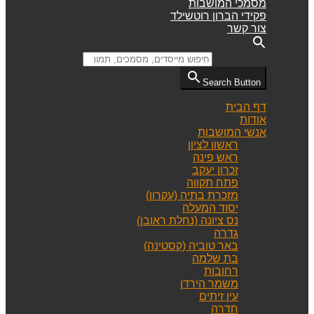
מסמכי המושבות
פקידי הברון רוטשילד
צור קשר
Search for:
Search Button
דף הבית
אודות
אנשי המושבות
ראשון לציון
ראש פינה
זכרון יעקב
פתח תקווה
מזכרת בתיה (עקרון)
יסוד המעלה
נס ציונה (נחלת ראובן)
גדרה
באר טוביה (קסטינה)
בת שלמה
רחובות
משמר הירדן
עין זיתים
חדרה