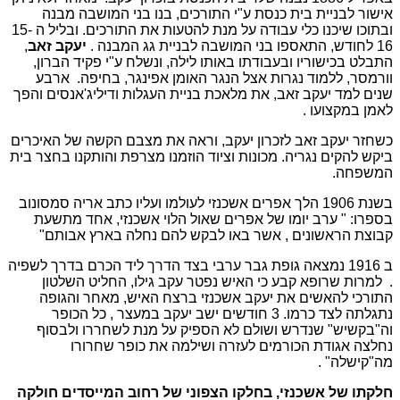
אישור לבניית בית כנסת ע"י התורכים, בנו בני המושבה מבנה
ובתוכו שיכנו כלי עבודה על מנת להטעות את התורכים. ובליל ה 15-
16 לחודש, התאספו בני המושבה לבניית גג המבנה .
יעקב זאב
,
התבלט בכישוריו ובעבודתו באותו לילה, ונשלח ע"י פקיד הברון,
וורמסר, ללמוד נגרות אצל הנגר האומן אפינגר, בחיפה. ארבע
שנים למד יעקב זאב, את מלאכת בניית העגלות ודיליג'אנסים והפך
לאמן במקצועו .
כשחזר יעקב זאב לזכרון יעקב, וראה את מצבם הקשה של האיכרים
ביקש להקים נגריה. מכונות וציוד הוזמנו מצרפת והותקנו בחצר בית
המשפחה.
בשנת 1906 הלך אפרים אשכנזי לעולמו ועליו כתב אריה סמסונוב
בספרו: " ערב יומו של אפרים שאול הלוי אשכנזי, אחד מתשעת
קבוצת הראשונים , אשר באו לבקש להם נחלה בארץ אבותם"
ב 1916 נמצאה גופת גבר ערבי בצד הדרך ליד הכרם בדרך לשפיה
. למרות שרופא קבע כי האיש נפטר עקב גילו, החליט השלטון
התורכי להאשים את יעקב אשכנזי ברצח האיש, מאחר והגופה
נתגלתה לצד כרמו. 3 חודשים ישב יעקב במעצר , כל הכופר
וה"בקשיש" שנדרש ושולם לא הספיק על מנת לשחררו ולבסוף
נחלצה אגודת הכורמים לעזרה ושילמה את כופר שחרורו
מה"קישלה" .
חלקתו של אשכנזי, בחלקו הצפוני של רחוב המייסדים חולקה