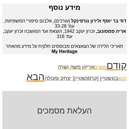
מידע נוסף
דוד בר יוסף ולירון גורפינקל
(עורכים), אלבום סיפורי המשפחות,
עמ' 33-28
אריה סמסונוב,
זכרון יעקב 1942, הוצאת ועד המושבה זכרון יעקב,
עמ' 316
תאריכי הלידה של הצאצאים מבוססים חלקית על מידע מהאתר
My Heritage
קודם
אריזון משה ושרה
הקודם
הבא
בונשטיין [קרסנשטיין] יצחק ומטלה
הבא
העלאת מסמכים