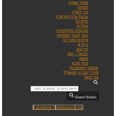
מאיר שפיה
מטולה
בני יהודה
גבעת עדה (מראח)
מחניים
עתלית
מנחמיה (מלחמיה)
כפר תבור (מסחה)
אילניה (סג'רה)
בית גן
הר טוב
יבנאל – ימה
מוצא
כפר סבא
מסמכי המושבות
פקידי הברון רוטשילד
צור קשר
Search for:
Search Button
Facebook-f
Instagram
Link