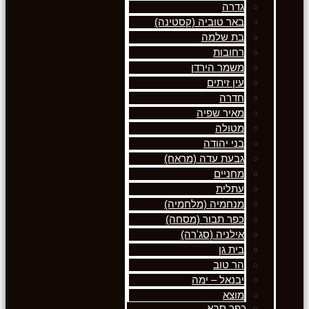
גדרה
באר טוביה (קסטינה)
בת שלמה
רחובות
משמר הירדן
עין זיתים
חדרה
מאיר שפיה
מטולה
בני יהודה
גבעת עדה (מראח)
מחניים
עתלית
מנחמיה (מלחמיה)
כפר תבור (מסחה)
אילניה (סג'רה)
בית גן
הר טוב
יבנאל – ימה
מוצא
כפר סבא