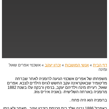
דף הבית
»
אנשי המושבות
»
זכרון יעקב
»
אשכנזי אפרים שאול
ומינה
משפחתו של אפרים אשכנזי הגיעה לרומניה לאחר שברחה
מז'יטומיר שבאוקראינה עקב החשש לגיוס הילדים לצבא. אפרים
שאול, רעייתו מינה וילדיהם יעקב, בנימין ורבקה עלו בשנת 1882
מרומניה באורחה השלישית- באוניה איריס Iris.
ברומניה הוא היה פחח .
באפריל 1886 נבנה שלד בית הכנסת בזכרון יעקב. מאחר ולא ניתן