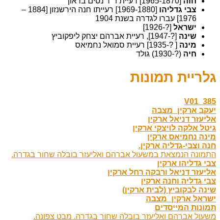
חוה
[1965-1870] רעיית ד"ר נסים בראון
צבי גדליהו
[1969-1880] רעייתו חנה הירשנזון [1884 –
1976] עברו לגדרה בשנת 1904
ישראל
[?-1926]
שינה
[?-1947], רעיית אברהם יצחק ליפקוביץ
מינה
[ ?-1935] רעיית סמואל נחמיאס
חיה
(?-1930) גולד
גלריית תמונות
V01_385
יעקב ארקין_מצבה
אליעזר דניאל ארקין
גיטל אלקה לויצקי ארקין
מינה נחמיאס ארקין
חנה וצבי-גדליה ארקין.
התמונה הנמצאת במשעול אברהם ואליעזר בובלה שחור בגדרה.
צבי גדליהו ארקין
אליעזר דניאל ורבקה רחל ארקין
צבי גדליה וחנה ארקין
שינה לבקוביץ (לבית ארקין)
ישראל ארקין_מצבה
תמונות המייסדים
משעול אברהם ואליעזר בובלה שחור בגדרה. מבט צפונה.