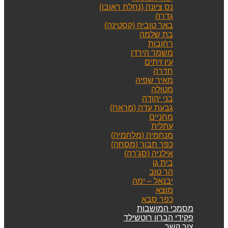
נס ציונה (נחלת ראובן)
גדרה
באר טוביה (קסטינה)
בת שלמה
רחובות
משמר הירדן
עין זיתים
חדרה
מאיר שפיה
מטולה
בני יהודה
גבעת עדה (מראח)
מחניים
עתלית
מנחמיה (מלחמיה)
כפר תבור (מסחה)
אילניה (סג'רה)
בית גן
הר טוב
יבנאל – ימה
מוצא
כפר סבא
מסמכי המושבות
פקידי הברון רוטשילד
צור קשר