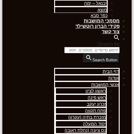
יבנאל – ימה
מוצא
כפר סבא
מסמכי המושבות
פקידי הברון רוטשילד
צור קשר
Search for:
Search Button
דף הבית
אודות
אנשי המושבות
ראשון לציון
ראש פינה
זכרון יעקב
פתח תקווה
מזכרת בתיה (עקרון)
יסוד המעלה
נס ציונה (נחלת ראובן)