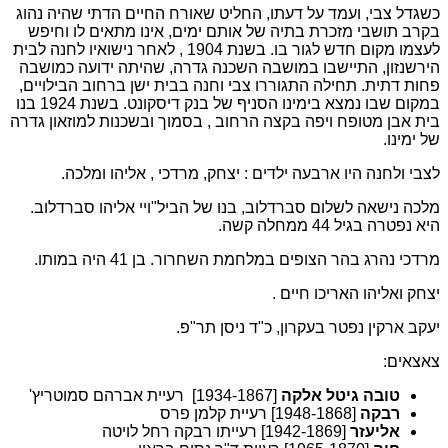
כשגדל צבי, ועמד על דעתו, החליט שאורח החיים הדתי שהיה נהוג
בקרב תושבי מזכרת בתיה של אותם ימים, אינו מתאים לו וחיפש
לעצמו מקום חדש לגור בו. בשנת 1904 , לאחר נישואיו לחנה לבית
הירשנזון, התיישבו במושבה השכנה גדרה, שהיתה ידועה כמושבה
פחות דתית. תחילה התגוררו צבי וחנה בבית ישן ברחוב הבילויים,
במקום שבו נמצא בימינו הסניף של בנק דיסקונט. בשנת 1924 בנו
בית אבן מטופח ויפה בקצה הרחוב , בסמוך ובשכנות למוזאון גדרה
של ימינו.
לצבי ולחנה היו ארבעה ילדים : יצחק, מרדכי , אליהו ומלכה.
מלכה נישאה לשלום סברדלוב, בנו של הביל"ויי אליהו סברדלוב.
היא נפטרה בגיל 44 ממחלה קשה.
מרדכי נהרג בהר הצופים במלחמת השחרור. בן 41 היה במותו.
יצחק ואליהו האריכו חיים .
יעקב ארקין נפטר בעקרון, כ"ד ניסן תר"פ.
צאצאים:
טובה
גיטל אלקה
[1934-1867] רעיית אברהם סמוטריץ'
רבקה
[1948-1868] רעיית קלמן פרס
אליעזר
[1942-1869] רעייתו רבקה רחל לויטה