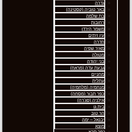
גדרה
באר טוביה (קסטינה)
בת שלמה
רחובות
משמר הירדן
עין זיתים
חדרה
מאיר שפיה
מטולה
בני יהודה
גבעת עדה (מראח)
מחניים
עתלית
מנחמיה (מלחמיה)
כפר תבור (מסחה)
אילניה (סג'רה)
בית גן
הר טוב
יבנאל – ימה
מוצא
כפר סבא