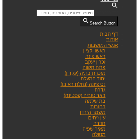
Search for:
Search Button
דף הבית
אודות
אנשי המושבות
ראשון לציון
ראש פינה
זכרון יעקב
פתח תקווה
מזכרת בתיה (עקרון)
יסוד המעלה
נס ציונה (נחלת ראובן)
גדרה
באר טוביה (קסטינה)
בת שלמה
רחובות
משמר הירדן
עין זיתים
חדרה
מאיר שפיה
מטולה