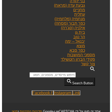
בני יהודה
גבעת עדה (מראח)
מחניים
עתלית
מנחמיה (מלחמיה)
כפר תבור (מסחה)
אילניה (סג'רה)
בית גן
הר טוב
יבנאל – ימה
מוצא
כפר סבא
מסמכי המושבות
פקידי הברון רוטשילד
צור קשר
Search for:
Search Button
Facebook-f
Instagram
Link
אתר זה מוגן על ידי reCAPTCHA ו-Google
מדיניות הפרטיות
ו
תנאי