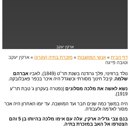
ארקין יעקב
דף הבית
»
אנשי המושבות
»
מזכרת בתיה (עקרון)
»
ארקין יעקב
וטובה פייגה
נולד ברוזינוי, פלך גרודנה בשנת תר"ט (1849), לאביו
אברהם
שלמה.
קיבל חינוך מסורתי וכשגדל היה איכר בכפר פאבלובקה.
נשא לאשה את מלכה מסלונים
(נפטרה בעקרון ג' טבת תר"ע
1919).
היה במשך כמה שנים חבר ועד המושבה. עד יומו האחרון היה אכר
מסור לאדמה ולעבודה.
בנם צבי גדליה ארקין, עלה עם אימו מלכה בהיותו בן 5 והם
הצטרפו אל האב במזכרת בתיה.