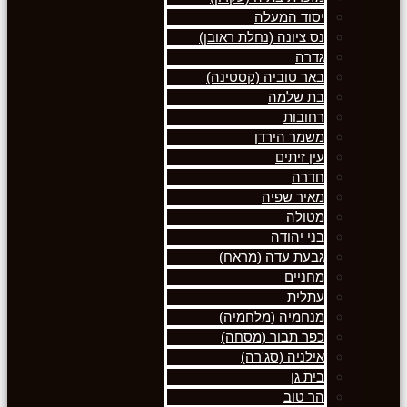
יסוד המעלה
נס ציונה (נחלת ראובן)
גדרה
באר טוביה (קסטינה)
בת שלמה
רחובות
משמר הירדן
עין זיתים
חדרה
מאיר שפיה
מטולה
בני יהודה
גבעת עדה (מראח)
מחניים
עתלית
מנחמיה (מלחמיה)
כפר תבור (מסחה)
אילניה (סג'רה)
בית גן
הר טוב