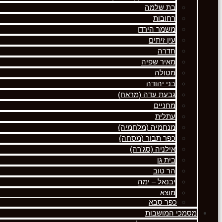
בת שלמה
רחובות
משמר הירדן
עין זיתים
חדרה
מאיר שפיה
מטולה
בני יהודה
גבעת עדה (מראח)
מחניים
עתלית
מנחמיה (מלחמיה)
כפר תבור (מסחה)
אילניה (סג'רה)
בית גן
הר טוב
יבנאל – ימה
מוצא
כפר סבא
מסמכי המושבות