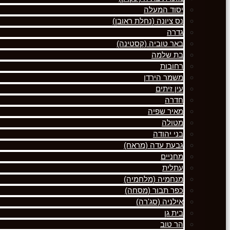
יסוד המעלה
נס ציונה (נחלת ראובן)
גדרה
באר טוביה (קסטינה)
בת שלמה
רחובות
משמר הירדן
עין זיתים
חדרה
מאיר שפיה
מטולה
בני יהודה
גבעת עדה (מראח)
מחניים
עתלית
מנחמיה (מלחמיה)
כפר תבור (מסחה)
אילניה (סג'רה)
בית גן
הר טוב