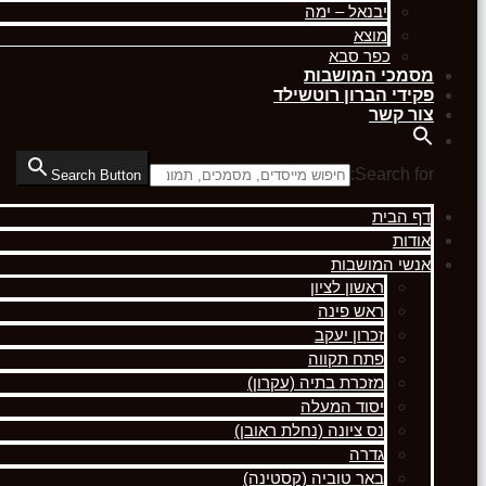
יבנאל – ימה
מוצא
כפר סבא
מסמכי המושבות
פקידי הברון רוטשילד
צור קשר
Search for:
Search Button
דף הבית
אודות
אנשי המושבות
ראשון לציון
ראש פינה
זכרון יעקב
פתח תקווה
מזכרת בתיה (עקרון)
יסוד המעלה
נס ציונה (נחלת ראובן)
גדרה
באר טוביה (קסטינה)