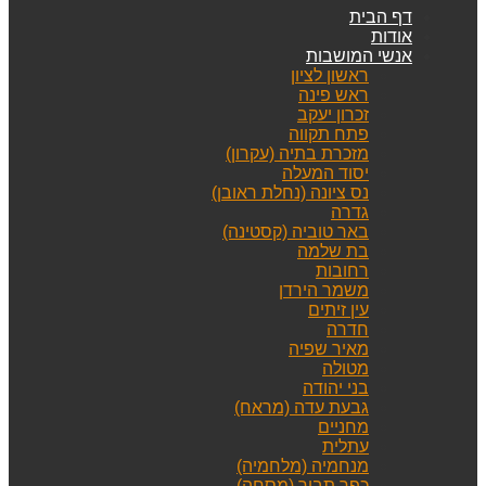
דף הבית
אודות
אנשי המושבות
ראשון לציון
ראש פינה
זכרון יעקב
פתח תקווה
מזכרת בתיה (עקרון)
יסוד המעלה
נס ציונה (נחלת ראובן)
גדרה
באר טוביה (קסטינה)
בת שלמה
רחובות
משמר הירדן
עין זיתים
חדרה
מאיר שפיה
מטולה
בני יהודה
גבעת עדה (מראח)
מחניים
עתלית
מנחמיה (מלחמיה)
כפר תבור (מסחה)