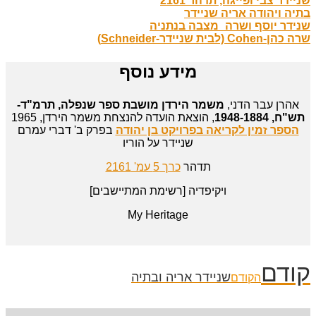
שניידר צבי ופייגה, תדהר 2161
בתיה ויהודה אריה שניידר
שנידר יוסף ושרה_מצבה בנתניה
שרה כהן-Cohen (לבית שניידר-Schneider)
מידע נוסף
אהרן עבר הדני,
משמר הירדן מושבת ספר שנפלה, תרמ"ד-
תש"ח, 1948-1884
, הוצאת הועדה להנצחת משמר הירדן, 1965
הספר זמין לקריאה בפרויקט בן יהודה
בפרק ב' דברי עמרם
שניידר על הוריו
תדהר
כרך 5 עמ' 2161
ויקיפדיה [רשימת המתיישבים]
My Heritage
קודם
שניידר אריה ובתיה
הקודם