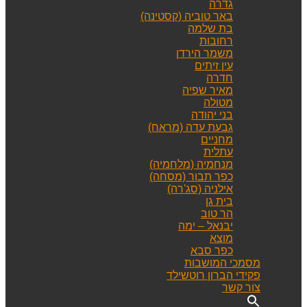
גדרה
באר טוביה (קסטינה)
בת שלמה
רחובות
משמר הירדן
עין זיתים
חדרה
מאיר שפיה
מטולה
בני יהודה
גבעת עדה (מראח)
מחניים
עתלית
מנחמיה (מלחמיה)
כפר תבור (מסחה)
אילניה (סג'רה)
בית גן
הר טוב
יבנאל – ימה
מוצא
כפר סבא
מסמכי המושבות
פקידי הברון רוטשילד
צור קשר