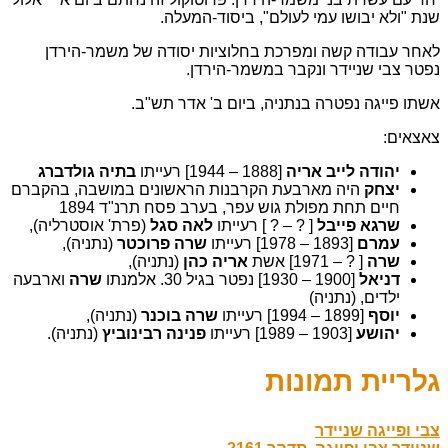
שנת "ולא יבושו עמי לעולם", ביסוד-המעלה.
לאחר עבודה קשה ומפרכת בחלוציות יסודה של משמר-הירדן
נפטר צבי שניידר ונקבר במשמר-הירדן.
אשתו פייגה נפטרה בנתניה, ביום ב' אדר תש"ב.
צאצאים:
יהודה לייב אריה
[1888 – 1944] רעייתו
בתיה
גולדברג
יצחק
היה מארבעת הקרבנות הראשונים במושבה, בהקברם
חיים תחת מפולת גוש עפר, בערב פסח תרנ"ד 1894
שרגא
פייבל
[ ? – ? ] רעייתו
לאה סגל
(פרת' אוסטרליה),
עמרם
[1893 – 1978] רעייתו
שרה פרוכטר
(נתניה),
שרה
[ ? – 1971] אשת
אריה כהן
(נתניה),
דניאל
[1900 – 1930] נפטר בגיל 30. אלמנתו
שרה
וארבעה
ילדים, (נתניה)
יוסף
[1899 – 1994] רעייתו
שרה בוכנר
(נתניה),
יהושע
[1903 – 1989] רעייתו
פנינה רבינוביץ
(נתניה).
גלריית תמונות
צבי ופייגה שניידר