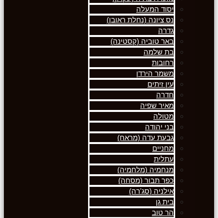
יסוד המעלה
נס ציונה (נחלת ראובן)
גדרה
באר טוביה (קסטינה)
בת שלמה
רחובות
משמר הירדן
עין זיתים
חדרה
מאיר שפיה
מטולה
בני יהודה
גבעת עדה (מראח)
מחניים
עתלית
מנחמיה (מלחמיה)
כפר תבור (מסחה)
אילניה (סג'רה)
בית גן
הר טוב