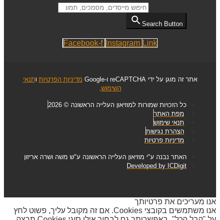
Search for:
Search Button
Facebook-f
Instagram
Link
אתר זה מוגן על ידי reCAPTCHA ו-Google
מדיניות הפרטיות
ו
תנאי
השימוש
.
כל הזכויות שמורות למוזיאון העלייה הראשונה © 2026
מפת האתר
תנאי שימוש
הצהרת נגישות
מדיניות פרטיות
האתר נבנה ע"י מוזיאון העלייה הראשונה ע"ש משה ושרה אריזון
Developed by ICDigit
אנו מעריכים את פרטיותך
אנו משתמשים בקובצי Cookies. אם זה מקובל עליך, פשוט לחץ
על "קבל הכל". באפשרותך גם לבחור אילו סוגי Cookies תרצה