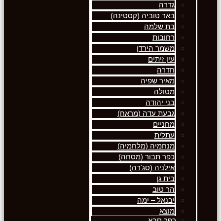
גדרה
באר טוביה (קסטינה)
בת שלמה
רחובות
משמר הירדן
עין זיתים
חדרה
מאיר שפיה
מטולה
בני יהודה
גבעת עדה (מראח)
מחניים
עתלית
מנחמיה (מלחמיה)
כפר תבור (מסחה)
אילניה (סג'רה)
בית גן
הר טוב
יבנאל – ימה
מוצא
כפר סבא