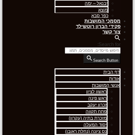
יבנאל – ימה
מוצא
כפר סבא
מסמכי המושבות
פקידי הברון רוטשילד
צור קשר
Search for:
Search Button
דף הבית
אודות
אנשי המושבות
ראשון לציון
ראש פינה
זכרון יעקב
פתח תקווה
מזכרת בתיה (עקרון)
יסוד המעלה
נס ציונה (נחלת ראובן)