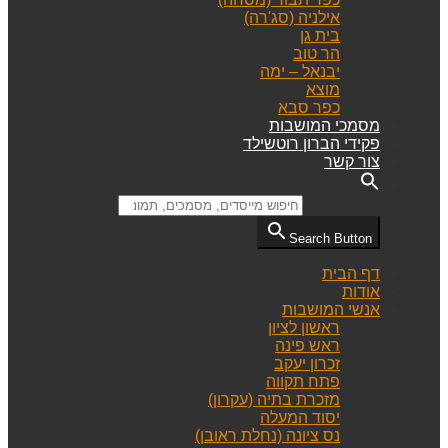
אילניה (סג'רה)
בית גן
הר טוב
יבנאל – ימה
מוצא
כפר סבא
מסמכי המושבות
פקידי הברון רוטשילד
צור קשר
Search for:
Search Button
דף הבית
אודות
אנשי המושבות
ראשון לציון
ראש פינה
זכרון יעקב
פתח תקווה
מזכרת בתיה (עקרון)
יסוד המעלה
נס ציונה (נחלת ראובן)