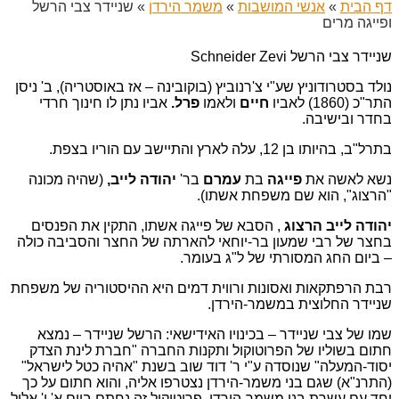
דף הבית
»
אנשי המושבות
»
משמר הירדן
»
שניידר צבי הרשל
ופייגה מרים
שניידר צבי הרשל Schneider Zevi
נולד בסטרודוניץ שע"י צ'רנוביץ (בוקובינה – אז באוסטריה), ב' ניסן
התר"כ (1860) לאביו
חיים
ולאמו
פרל.
אביו נתן לו חינוך חרדי
בחדר ובישיבה.
בתרל"ב, בהיותו בן 12, עלה לארץ והתיישב עם הוריו בצפת.
נשא לאשה את
פייגה
בת
עמרם
בר'
יהודה לייב,
(שהיה מכונה
"הרצוג", הוא שם משפחת אשתו).
יהודה לייב הרצוג
, הסבא של פייגה אשתו, התקין את הפנסים
בחצר של רבי שמעון בר-יוחאי להארתה של החצר והסביבה כולה
– ביום החג המסורתי של ל"ג בעומר.
רבת הרפתקאות ואסונות ורווית דמים היא ההיסטוריה של משפחת
שניידר החלוצית במשמר-הירדן.
שמו של צבי שניידר – בכינויו האידישאי: הרשל שניידר – נמצא
חתום בשוליו של הפרוטוקול ותקנות החברה "חברת לינת הצדק
יסוד-המעלה" שנוסדה ע"י ר' דוד שוב בשנת "אהיה כטל לישראל"
(התרנ"א) שגם בני משמר-הירדן נצטרפו אליה, והוא חתום על כך
יחד עם עשרת בני משמר-הירדן. פרוטוקול זה נחתם ביום א' י' אלול