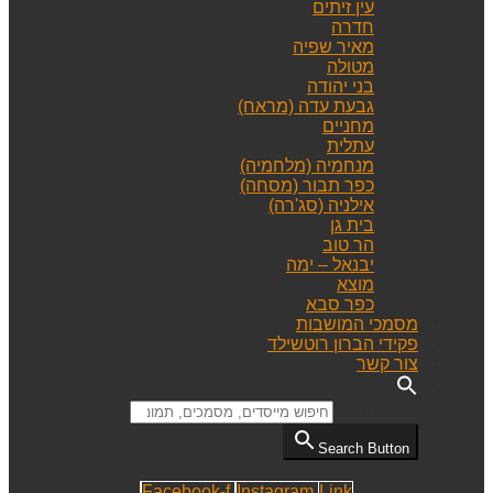
עין זיתים
חדרה
מאיר שפיה
מטולה
בני יהודה
גבעת עדה (מראח)
מחניים
עתלית
מנחמיה (מלחמיה)
כפר תבור (מסחה)
אילניה (סג'רה)
בית גן
הר טוב
יבנאל – ימה
מוצא
כפר סבא
מסמכי המושבות
פקידי הברון רוטשילד
צור קשר
Search for:
Search Button
Facebook-f
Instagram
Link