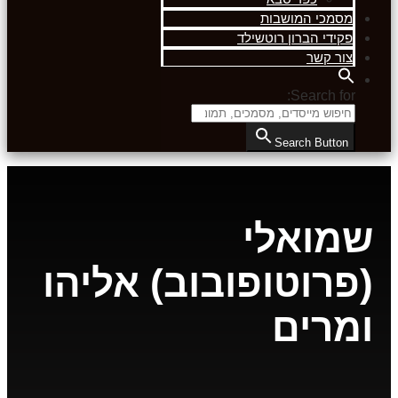
מסמכי המושבות
פקידי הברון רוטשילד
צור קשר
Search for:
Search Button
שמואלי
(פרוטופובוב) אליהו
ומרים