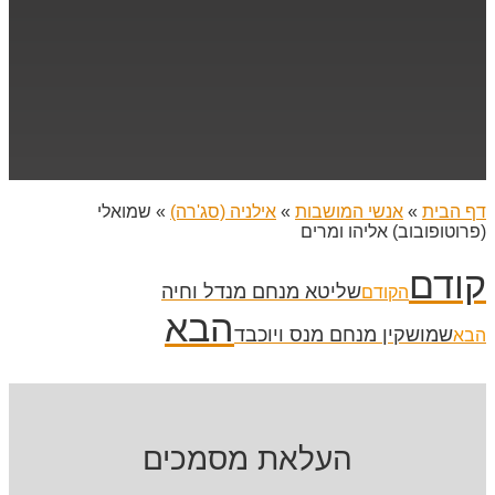
דף הבית
»
אנשי המושבות
»
אילניה (סג'רה)
»
שמואלי
(פרוטופובוב) אליהו ומרים
קודם
שליטא מנחם מנדל וחיה
הקודם
הבא
שמושקין מנחם מנס ויוכבד
הבא
העלאת מסמכים