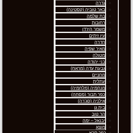
גדרה
באר טוביה (קסטינה)
בת שלמה
רחובות
משמר הירדן
עין זיתים
חדרה
מאיר שפיה
מטולה
בני יהודה
גבעת עדה (מראח)
מחניים
עתלית
מנחמיה (מלחמיה)
כפר תבור (מסחה)
אילניה (סג'רה)
בית גן
הר טוב
יבנאל – ימה
מוצא
כפר סבא