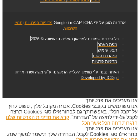
אתר זה מוגן על ידי reCAPTCHA ו-Google
מדיניות הפרטיות
ו
תנאי
השימוש
.
כל הזכויות שמורות למוזיאון העלייה הראשונה © 2026
מפת האתר
תנאי שימוש
הצהרת נגישות
מדיניות פרטיות
האתר נבנה ע"י מוזיאון העלייה הראשונה ע"ש משה ושרה אריזון
Developed by ICDigit
אנו מעריכים את פרטיותך
אנו משתמשים בקובצי Cookies. אם זה מקובל עליך, פשוט לחץ
על "קבל הכל". באפשרותך גם לבחור אילו סוגי Cookies תרצה
לקבל על-ידי לחיצה על "הגדרות".
קרא את מדיניות הפרטיות שלנו
הדגרות
דחה הכל
אשר הכל
אנו מעריכים את פרטיותך
בחר אילו סוגי Cookies לקבל. הבחירה שלך תישמר למשך שנה.
קרא את מדיניות הפרטיות שלנו