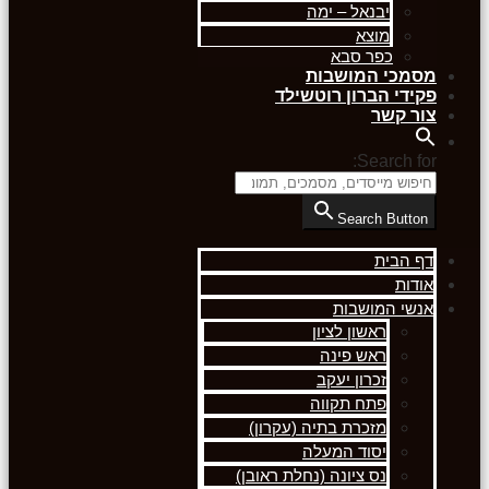
יבנאל – ימה
מוצא
כפר סבא
מסמכי המושבות
פקידי הברון רוטשילד
צור קשר
Search for:
Search Button
דף הבית
אודות
אנשי המושבות
ראשון לציון
ראש פינה
זכרון יעקב
פתח תקווה
מזכרת בתיה (עקרון)
יסוד המעלה
נס ציונה (נחלת ראובן)