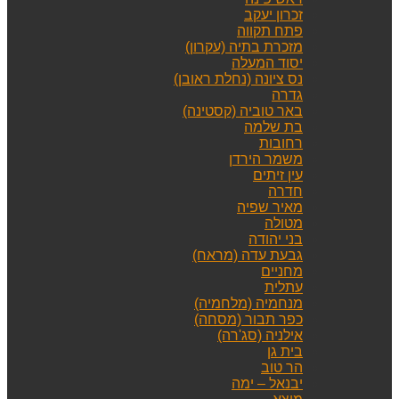
זכרון יעקב
פתח תקווה
מזכרת בתיה (עקרון)
יסוד המעלה
נס ציונה (נחלת ראובן)
גדרה
באר טוביה (קסטינה)
בת שלמה
רחובות
משמר הירדן
עין זיתים
חדרה
מאיר שפיה
מטולה
בני יהודה
גבעת עדה (מראח)
מחניים
עתלית
מנחמיה (מלחמיה)
כפר תבור (מסחה)
אילניה (סג'רה)
בית גן
הר טוב
יבנאל – ימה