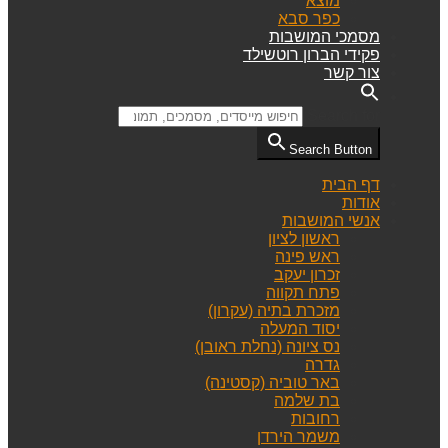
מוצא
כפר סבא
מסמכי המושבות
פקידי הברון רוטשילד
צור קשר
Search for:
Search Button
דף הבית
אודות
אנשי המושבות
ראשון לציון
ראש פינה
זכרון יעקב
פתח תקווה
מזכרת בתיה (עקרון)
יסוד המעלה
נס ציונה (נחלת ראובן)
גדרה
באר טוביה (קסטינה)
בת שלמה
רחובות
משמר הירדן