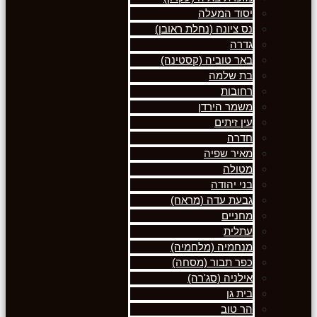
יסוד המעלה
נס ציונה (נחלת ראובן)
גדרה
באר טוביה (קסטינה)
בת שלמה
רחובות
משמר הירדן
עין זיתים
חדרה
מאיר שפיה
מטולה
בני יהודה
גבעת עדה (מראח)
מחניים
עתלית
מנחמיה (מלחמיה)
כפר תבור (מסחה)
אילניה (סג'רה)
בית גן
הר טוב