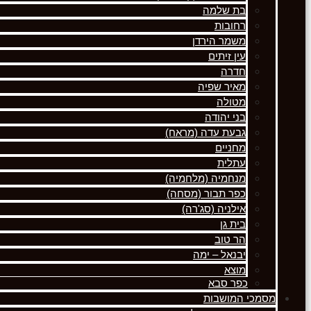
בת שלמה
רחובות
משמר הירדן
עין זיתים
חדרה
מאיר שפיה
מטולה
בני יהודה
גבעת עדה (מראח)
מחניים
עתלית
מנחמיה (מלחמיה)
כפר תבור (מסחה)
אילניה (סג'רה)
בית גן
הר טוב
יבנאל – ימה
מוצא
כפר סבא
מסמכי המושבות