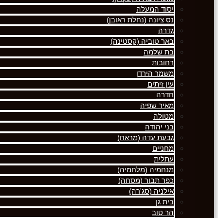
יסוד המעלה
נס ציונה (נחלת ראובן)
גדרה
באר טוביה (קסטינה)
בת שלמה
רחובות
משמר הירדן
עין זיתים
חדרה
מאיר שפיה
מטולה
בני יהודה
גבעת עדה (מראח)
מחניים
עתלית
מנחמיה (מלחמיה)
כפר תבור (מסחה)
אילניה (סג'רה)
בית גן
הר טוב