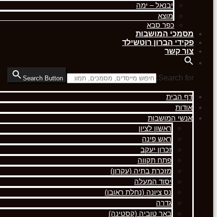
יבנאל – ימה
מוצא
כפר סבא
מסמכי המושבות
פקידי הברון רוטשילד
צור קשר
Search for:
Search Button
דף הבית
אודות
אנשי המושבות
ראשון לציון
ראש פינה
זכרון יעקב
פתח תקווה
מזכרת בתיה (עקרון)
יסוד המעלה
נס ציונה (נחלת ראובן)
גדרה
באר טוביה (קסטינה)