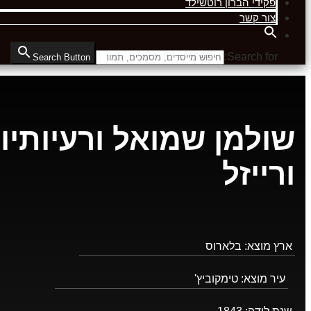
פקידי הברון רוטשילד
צור קשר
Search for:
Search Button
שולמן שמואל ורעיותיו
ורייזל
ארץ מוצא:
בלארוס
עיר מוצא:
טימקוביץ'