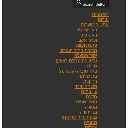
Search Button
דף הבית
אודות
אנשי המושבות
ראשון לציון
ראש פינה
זכרון יעקב
פתח תקווה
מזכרת בתיה (עקרון)
יסוד המעלה
נס ציונה (נחלת ראובן)
גדרה
באר טוביה (קסטינה)
בת שלמה
רחובות
משמר הירדן
עין זיתים
חדרה
מאיר שפיה
מטולה
בני יהודה
גבעת עדה (מראח)
מחניים
עתלית