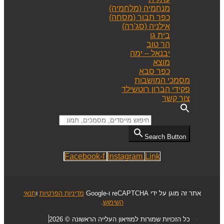
מנחמיה (מלחמיה)
כפר תבור (מסחה)
אילניה (סג'רה)
בית גן
הר טוב
יבנאל – ימה
מוצא
כפר סבא
מסמכי המושבות
פקידי הברון רוטשילד
צור קשר
Search for:
Search Button
Facebook-f
Instagram
Link
אתר זה מוגן על ידי reCAPTCHA ו-Google
מדיניות הפרטיות
ו
תנאי
השימוש
.
כל הזכויות שמורות למוזיאון העלייה הראשונה © 2026