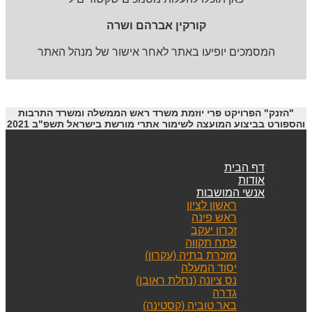
קורקין אברהם ושרה
המסמכים יופיעו באתר לאחר אישור של מנהל האתר
"הזנק" הפרויקט פרי יוזמת משרד ראש הממשלה ומשרד התרבות
והספורט בביצוע המועצה לשימור אתרי מורשת בישראל תשפ"ב 2021
דף הבית
אודות
אנשי המושבות
ראשון לציון
ראש פינה
זכרון יעקב
פתח תקווה
מזכרת בתיה (עקרון)
יסוד המעלה
נס ציונה (נחלת ראובן)
גדרה
באר טוביה (קסטינה)