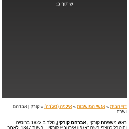
שיתוף ב:
דף הבית
»
אנשי המושבות
»
אילניה (סג'רה)
»
קורקין אברהם
ושרה
ראש משפחת קורקין,
אברהם קורקין
, נולד ב-1822 ברוסיה
והוטבל כנוצרי בשם "אגפון איבנוביץ קורקין" ובשנת 1847, לאחר