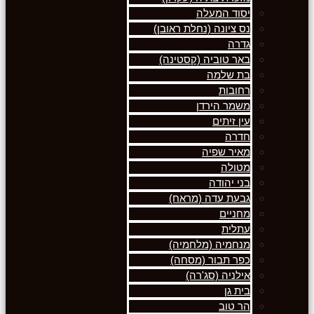
יסוד המעלה
נס ציונה (נחלת ראובן)
גדרה
באר טוביה (קסטינה)
בת שלמה
רחובות
משמר הירדן
עין זיתים
חדרה
מאיר שפיה
מטולה
בני יהודה
גבעת עדה (מראח)
מחניים
עתלית
מנחמיה (מלחמיה)
כפר תבור (מסחה)
אילניה (סג'רה)
בית גן
הר טוב