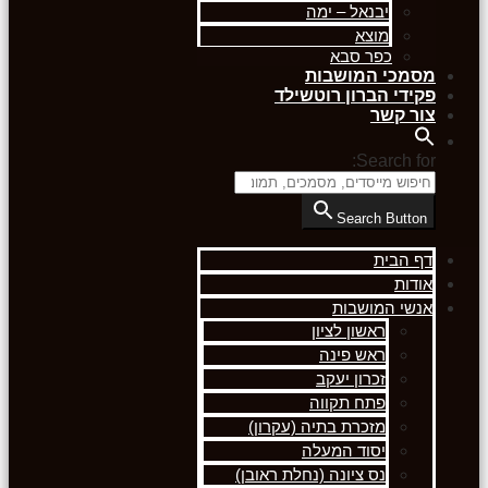
יבנאל – ימה
מוצא
כפר סבא
מסמכי המושבות
פקידי הברון רוטשילד
צור קשר
Search for:
Search Button
דף הבית
אודות
אנשי המושבות
ראשון לציון
ראש פינה
זכרון יעקב
פתח תקווה
מזכרת בתיה (עקרון)
יסוד המעלה
נס ציונה (נחלת ראובן)