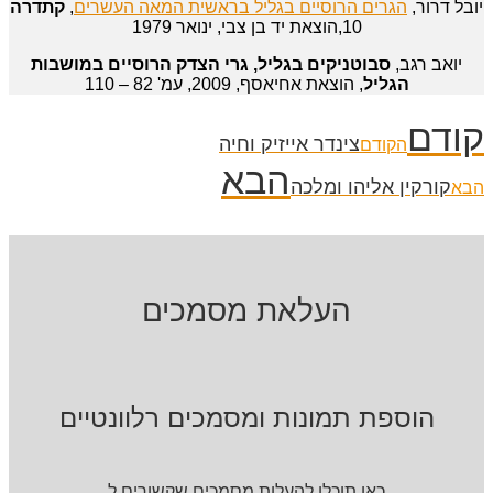
יובל דרור, ‏
הגרים הרוסיים בגליל בראשית המאה העשרים
,
קתדרה
10,הוצאת יד בן צבי, ינואר 1979
יואב רגב,
סבוטניקים בגליל, גרי הצדק הרוסיים במושבות
הגליל
, הוצאת אחיאסף, 2009, עמ' 82 – 110
קודם
צינדר אייזיק וחיה
הקודם
הבא
קורקין אליהו ומלכה
הבא
העלאת מסמכים
הוספת תמונות ומסמכים רלוונטיים
כאן תוכלו להעלות מסמכים שקשורים ל