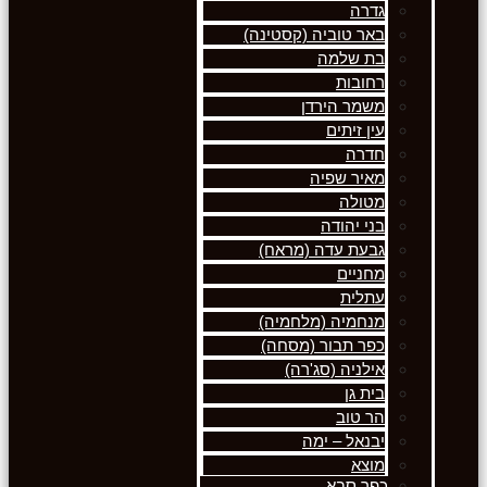
גדרה
באר טוביה (קסטינה)
בת שלמה
רחובות
משמר הירדן
עין זיתים
חדרה
מאיר שפיה
מטולה
בני יהודה
גבעת עדה (מראח)
מחניים
עתלית
מנחמיה (מלחמיה)
כפר תבור (מסחה)
אילניה (סג'רה)
בית גן
הר טוב
יבנאל – ימה
מוצא
כפר סבא