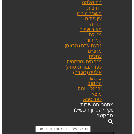
בת שלמה
רחובות
משמר הירדן
עין זיתים
חדרה
מאיר שפיה
מטולה
בני יהודה
גבעת עדה (מראח)
מחניים
עתלית
מנחמיה (מלחמיה)
כפר תבור (מסחה)
אילניה (סג'רה)
בית גן
הר טוב
יבנאל – ימה
מוצא
כפר סבא
מסמכי המושבות
פקידי הברון רוטשילד
צור קשר
Search for: