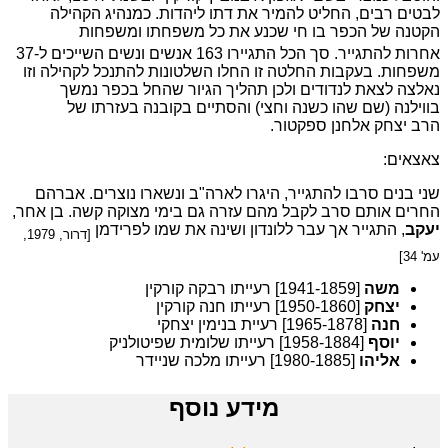
לבטים רבים, החליט להמיר את דתו ליהדות. כמנהיג הקהילה
הקטנה של הכפר בו חי שכנע את כל משפחתו ומשפחות
אחרות להתגייר.
סך הכל התגיירו 163 אנשים ונשים השייכים ל-37
משפחות. בעקבות החלטה זו החלו השלטונות להתנכל לקהילה וזו
נאלצה לצאת לנדודים ולכן תהליך הגיור שהחל בכפר נמשך
בווילנה (שם שהו כשנה וחצי) והסתיים בקובנה בעזרתו של
הרב יצחק אלחנן ספקטור.
צאצאים:
שני בנים סרבו להתגייר, היגרו לארה"ב ונשארו נוצרים. אברהם
החרים אותם סרב לקבל מהם עזרה גם בימי מצוקה קשה. בן אחר,
יעקב
, התגייר אך עבר ללונדון ושינה את שמו לפרידמן
[דרור, 1979,
עמ' 34]
משה
[1941-1859] רעייתו רבקה קורקין
יצחק
[1950-1860] רעייתו חנה קורקין
חנה
[1965-1878] רעיית בנימין יצחקי
יוסף
[1958-1884] רעייתו שלומית שפיטולניק
אליהו
[1980-1885] רעייתו מלכה שניידר
מידע נוסף