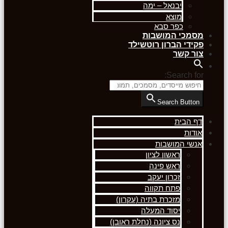
יבנאל – ימה
מוצא
כפר סבא
מסמכי המושבות
פקידי הברון רוטשילד
צור קשר
Search for:
Search Button
דף הבית
אודות
אנשי המושבות
ראשון לציון
ראש פינה
זכרון יעקב
פתח תקווה
מזכרת בתיה (עקרון)
יסוד המעלה
נס ציונה (נחלת ראובן)