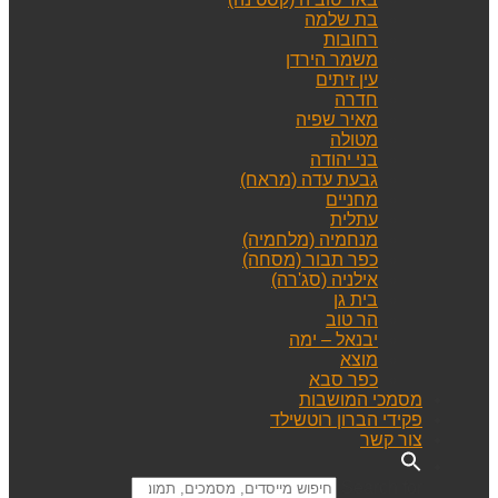
בת שלמה
רחובות
משמר הירדן
עין זיתים
חדרה
מאיר שפיה
מטולה
בני יהודה
גבעת עדה (מראח)
מחניים
עתלית
מנחמיה (מלחמיה)
כפר תבור (מסחה)
אילניה (סג'רה)
בית גן
הר טוב
יבנאל – ימה
מוצא
כפר סבא
מסמכי המושבות
פקידי הברון רוטשילד
צור קשר
Search for: