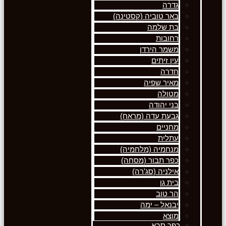
גדרה
באר טוביה (קסטינה)
בת שלמה
רחובות
משמר הירדן
עין זיתים
חדרה
מאיר שפיה
מטולה
בני יהודה
גבעת עדה (מראח)
מחניים
עתלית
מנחמיה (מלחמיה)
כפר תבור (מסחה)
אילניה (סג'רה)
בית גן
הר טוב
יבנאל – ימה
מוצא
כפר סבא