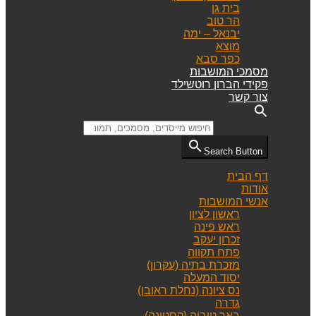
בית גן
הר טוב
יבנאל – ימה
מוצא
כפר סבא
מסמכי המושבות
פקידי הברון רוטשילד
צור קשר
Search for:
Search Button
דף הבית
אודות
אנשי המושבות
ראשון לציון
ראש פינה
זכרון יעקב
פתח תקווה
מזכרת בתיה (עקרון)
יסוד המעלה
נס ציונה (נחלת ראובן)
גדרה
באר טוביה (קסטינה)