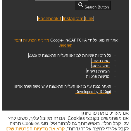
Search Button
Facebook-f
Instagram
Link
אתר זה מוגן על ידי reCAPTCHA ו-Google
מדיניות הפרטיות
ו
תנאי
השימוש
.
כל הזכויות שמורות למוזיאון העלייה הראשונה © 2026
מפת האתר
תנאי שימוש
הצהרת נגישות
מדיניות פרטיות
האתר נבנה ע"י מוזיאון העלייה הראשונה ע"ש משה ושרה אריזון
Developed by ICDigit
אנו מעריכים את פרטיותך
אנו משתמשים בקובצי Cookies. אם זה מקובל עליך, פשוט לחץ
על "קבל הכל". באפשרותך גם לבחור אילו סוגי Cookies תרצה
לקבל על-ידי לחיצה על "הגדרות".
קרא את מדיניות הפרטיות שלנו