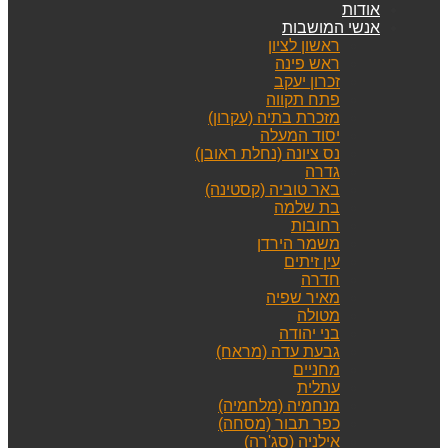
אודות
אנשי המושבות
ראשון לציון
ראש פינה
זכרון יעקב
פתח תקווה
מזכרת בתיה (עקרון)
יסוד המעלה
נס ציונה (נחלת ראובן)
גדרה
באר טוביה (קסטינה)
בת שלמה
רחובות
משמר הירדן
עין זיתים
חדרה
מאיר שפיה
מטולה
בני יהודה
גבעת עדה (מראח)
מחניים
עתלית
מנחמיה (מלחמיה)
כפר תבור (מסחה)
אילניה (סג'רה)