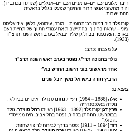
חיבר מלונים עבריים–גרמניים ועבריים–אנגליים (שנותרו בכתב יד),
והיה מחשובי אנשי הרוח והחינוך שפעלו בגליל בראשית
ההתיישבות.
קורנפלד היה דמות רב־תחומית – מורה, עיתונאי, בלשן ואידיאליסט
ציוני – שראה בחינוך ובהתיישבות את עמודי התווך של תחיית העם
בארצו. הוא נפטר בבית־גן שליד יבנאל בערב ראש השנה תרצ״ד
(1933).
על מצבתו נכתב:
נולד בחנוכה תרי"ג נפטר בערב ראש השנה תרצ"ד
אחד מראשוני בוני הישוב החדש בא"י
הרביץ תורה בישראל משך יובל שנים
צאצאים:
אלה
[1888 – 1984] רעיית
נחום סנדלר
, איכרים בבית־גן.
נולדה באלכסנדריה
פרץ דגן
־קורנפלד [1892 – 1963] רעייתו
רחל סווידר
. נולד
בבוקרשט, התחתן בקהיר, נפטר בתל אביב. היה ממייסדי
„הסולל“
דוד
[1894 – 1911] נפטר בדרך לבירות לריפוי שחפת
ציון
[1901 – 1975] רעייתו
שרה סווידר
, נולד בראש פינה,