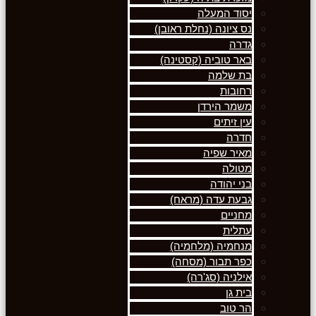
יסוד המעלה
נס ציונה (נחלת ראובן)
גדרה
באר טוביה (קסטינה)
בת שלמה
רחובות
משמר הירדן
עין זיתים
חדרה
מאיר שפיה
מטולה
בני יהודה
גבעת עדה (מראח)
מחניים
עתלית
מנחמיה (מלחמיה)
כפר תבור (מסחה)
אילניה (סג'רה)
בית גן
הר טוב