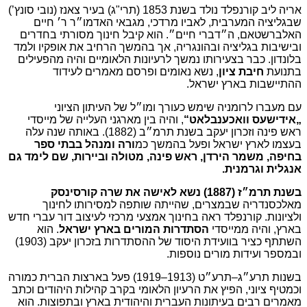
אריה ליב קורנפלד נולד בשנת 1853 (תרי"ג) בעיר צאנז (נובי סונץ’)
שבגליציה המערבית, לאביו מרדכי, מגבאי האדמו״ר ר׳ חיים
האלברשטאם, ה״דברי חיים״. הוא קיבל חינוך מסורתי בחדרים
ובישיבות בגליציה ובהונגריה, אך בהמשך הרחיב את אופקיו ולמד
בלונדון. כבר בצעירותו נמשך לרעיונות הלאומיים והיה מהפעילים
בתנועת
חיבת ציון
, נשא נאומים ופרסם מאמרים לעידוד
ההתיישבות בארץ ישראל.
עם מעברו לרומניה שימש כעורך ומו״ל של העיתון הציוני
„אידישעס וואכענבלאט“
, והיה בין מארגני העלייה של מייסדי
ראש פינה וזכרון יעקב בשנת תרמ״ב (1882). באותה שנה עלה
בעצמו לארץ ישראל ופעל בהמשך כמ
ורה ומנהל בבתי ספר
בחיפה, משמר הירדן, ראש פינה, מטולה וביירות, שם לימד גם
אנגלית וגרמנית.
בשנת תרמ״ז (1887) נשא לאישה את שרה קורסינסק
מאלכסנדריה שבמצרים, שהייתה שותפה למסירותו לחינוך
ולציונות. קורנפלד ראה בחינוך אמצעי מרכזי לעיצוב דור עברי חדש
בארץ, והיה ממייסדי
הסתדרות המורים בארץ ישראל
. הוא
השתתף כציר בוועידת היסוד של ההסתדרות בזכרון יעקב (1903)
ובמספר ועידות מורים נוספות.
בשנות תרע״ג–תרע״ט (1913–1919) פעל בארצות הברית כמורה
וכמטיף ציוני, הפיץ את הרעיון הלאומי בקרב קהילות היהודים וכתב
מאמרים רבים בעיתונות העברית והיהודית בארץ ובתפוצות. הוא