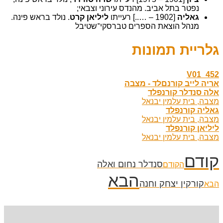
נפטר בתל אביב. מהנדס עירוני וצבאי;
גאליה
[1902 – …..] רעייתו
ליליאן קרט
. נולד בראש פינה.
מנהל הוצאת הספרים טברסקי־שטיבל
גלריית תמונות
V01_452
אריה לייב קורנםלד - מצבה
אלה סנדלר קורנפלד
מצבה, בית עלמין יבנאל
גאליה קורנפלד
מצבה, בית עלמין יבנאל
ליליאן קורנפלד
מצבה, בית עלמין יבנאל
קודם
סנדלר נחום ואלה
הקודם
הבא
קורקין יצחק וחנה
הבא