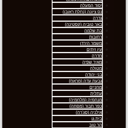
יסוד המעלה
נס ציונה (נחלת ראובן)
גדרה
באר טוביה (קסטינה)
בת שלמה
רחובות
משמר הירדן
עין זיתים
חדרה
מאיר שפיה
מטולה
בני יהודה
גבעת עדה (מראח)
מחניים
עתלית
מנחמיה (מלחמיה)
כפר תבור (מסחה)
אילניה (סג'רה)
בית גן
הר טוב