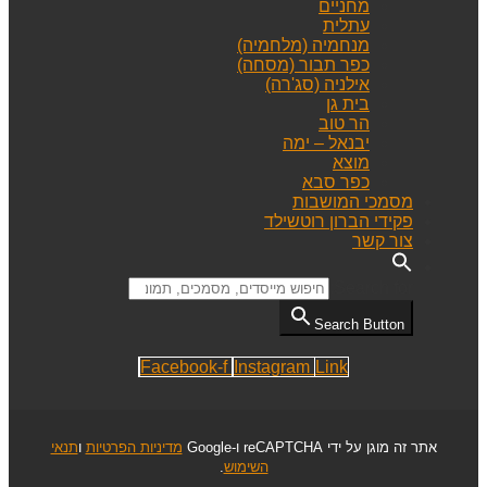
מחניים
עתלית
מנחמיה (מלחמיה)
כפר תבור (מסחה)
אילניה (סג'רה)
בית גן
הר טוב
יבנאל – ימה
מוצא
כפר סבא
מסמכי המושבות
פקידי הברון רוטשילד
צור קשר
Search for:
Search Button
Facebook-f
Instagram
Link
אתר זה מוגן על ידי reCAPTCHA ו-Google
מדיניות הפרטיות
ו
תנאי
השימוש
.