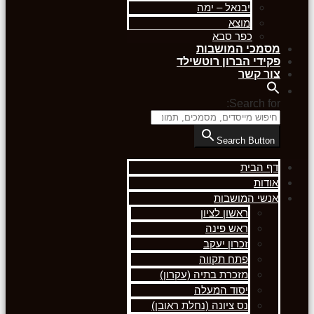
יבנאל – ימה
מוצא
כפר סבא
מסמכי המושבות
פקידי הברון רוטשילד
צור קשר
Search for:
Search Button
דף הבית
אודות
אנשי המושבות
ראשון לציון
ראש פינה
זכרון יעקב
פתח תקווה
מזכרת בתיה (עקרון)
יסוד המעלה
נס ציונה (נחלת ראובן)