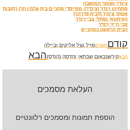
צינדר ושומר המושבה
מתתיהו זינדר (צינדר), ממייסדי מחניים בית עלמין תרן רחובות
אסתר צינדר (לבית פדרהר)
העיתונאי נפתלי צבי זינדר
צבי הייזי זינדר
הבית הראשון במחניים
קודם
פרל גצל אליקים וביילה
הקודם
הבא
קירשנבאום שבתאי והדסה (הודס)
הבא
העלאת מסמכים
הוספת תמונות ומסמכים רלוונטיים