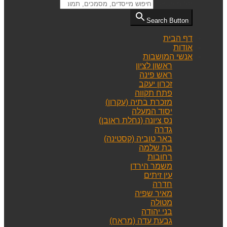
Search for:
Search Button
דף הבית
אודות
אנשי המושבות
ראשון לציון
ראש פינה
זכרון יעקב
פתח תקווה
מזכרת בתיה (עקרון)
יסוד המעלה
נס ציונה (נחלת ראובן)
גדרה
באר טוביה (קסטינה)
בת שלמה
רחובות
משמר הירדן
עין זיתים
חדרה
מאיר שפיה
מטולה
בני יהודה
גבעת עדה (מראח)