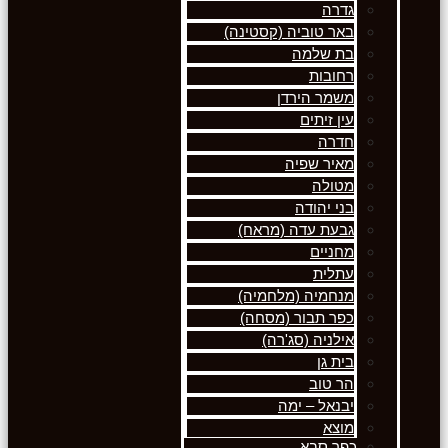
גדרה
באר טוביה (קסטינה)
בת שלמה
רחובות
משמר הירדן
עין זיתים
חדרה
מאיר שפיה
מטולה
בני יהודה
גבעת עדה (מראח)
מחניים
עתלית
מנחמיה (מלחמיה)
כפר תבור (מסחה)
אילניה (סג'רה)
בית גן
הר טוב
יבנאל – ימה
מוצא
כפר סבא