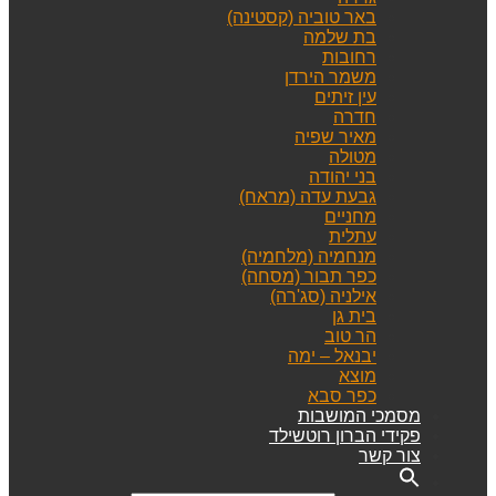
באר טוביה (קסטינה)
בת שלמה
רחובות
משמר הירדן
עין זיתים
חדרה
מאיר שפיה
מטולה
בני יהודה
גבעת עדה (מראח)
מחניים
עתלית
מנחמיה (מלחמיה)
כפר תבור (מסחה)
אילניה (סג'רה)
בית גן
הר טוב
יבנאל – ימה
מוצא
כפר סבא
מסמכי המושבות
פקידי הברון רוטשילד
צור קשר