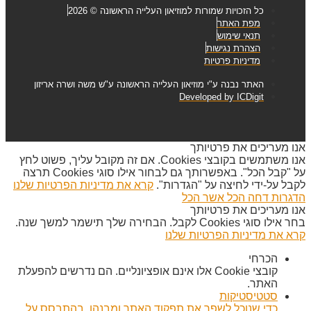
כל הזכויות שמורות למוזיאון העלייה הראשונה © 2026
מפת האתר
תנאי שימוש
הצהרת נגישות
מדיניות פרטיות
האתר נבנה ע"י מוזיאון העלייה הראשונה ע"ש משה ושרה אריזון
Developed by ICDigit
אנו מעריכים את פרטיותך
אנו משתמשים בקובצי Cookies. אם זה מקובל עליך, פשוט לחץ
על "קבל הכל". באפשרותך גם לבחור אילו סוגי Cookies תרצה
לקבל על-ידי לחיצה על "הגדרות".
קרא את מדיניות הפרטיות שלנו
הדגרות
דחה הכל
אשר הכל
אנו מעריכים את פרטיותך
בחר אילו סוגי Cookies לקבל. הבחירה שלך תישמר למשך שנה.
קרא את מדיניות הפרטיות שלנו
הכרחי
קובצי Cookie אלו אינם אופציונליים. הם נדרשים להפעלת
האתר.
סטטיסטיקות
כדי שנוכל לשפר את תפקוד האתר ומבנהו, בהתבסס על