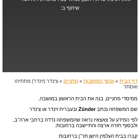
שיתוף ב:
דף הבית
»
אנשי המושבות
»
מחניים
»
צינדר (זינדר) מתתיהו
ואסתר
ממיסדי מחניים, בנה את הבית הראשון במושבה.
שם המשפחה נכתב
Zünder
ובעברית זינדר או צינדר
לפי המידע על צאצאיו נראה שהמשפחה נדדה ברחבי ארה"ב,
ולבסוף חזרה ארצה והתיישבה ברחובות.
קברו בבית העלמין הישן תר"ן ברחובות