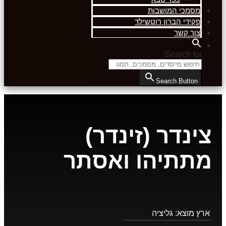
מסמכי המושבות
פקידי הברון רוטשילד
צור קשר
Search for:
Search Button
צינדר (זינדר)
מתתיהו ואסתר
ארץ מוצא:
גליציה