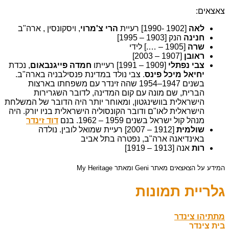
צאצאים:
לאה
[1902 -1990] רעיית
הרי צ'מרוי
, ויסקונסין , ארה"ב
חנינה
הנק [1903 – 1995]
שרה
[1905 – ….] לידי
ראובן
[1907 – 2003]
צבי
נפתלי
[1909 – 1991] רעייתו
חמדה פייגנבאום
, נכדת
יחיאל מיכל פינס
. צבי נולד במדינת פנסילבניה בארה"ב.
בשנים 1947–1954 שהה זינדר עם משפחתו בארצות
הברית, שם מונה עם קום המדינה, לדובר השגרירות
הישראלית בוושינגטון, ומאוחר יותר היה הדובר של המשלחת
הישראלית לאו"ם ודובר הקונסוליה הישראלית בניו יורק. היה
מנהל קול ישראל בשנים 1959 – 1962. בנם
דוד זינדר
שולמית
[1912 – 2007] רעיית שמואל לובין. נולדה
באינדיאנה ארה"ב, נפטרה בתל אביב
רות
אנה [1913 – 1919]
המידע על הצאצאים מאתר Geni ומאתר My Heritage
גלריית תמונות
מתתיהו צינדר
בית צינדר