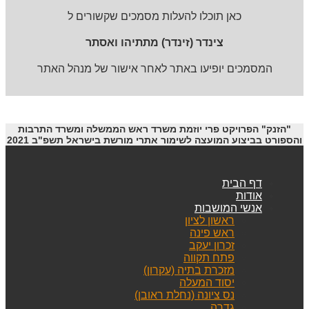
כאן תוכלו להעלות מסמכים שקשורים ל
צינדר (זינדר) מתתיהו ואסתר
המסמכים יופיעו באתר לאחר אישור של מנהל האתר
"הזנק" הפרויקט פרי יוזמת משרד ראש הממשלה ומשרד התרבות
והספורט בביצוע המועצה לשימור אתרי מורשת בישראל תשפ"ב 2021
דף הבית
אודות
אנשי המושבות
ראשון לציון
ראש פינה
זכרון יעקב
פתח תקווה
מזכרת בתיה (עקרון)
יסוד המעלה
נס ציונה (נחלת ראובן)
גדרה