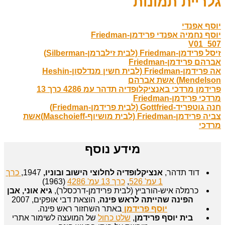
גלריית תמונות
יוסף אפנדי
יוסף נחמיה אפנדי פרידמן-Friedman
V01_507
זיסל פרידמן-Friedman (לבית זילברמן-Silberman)
אברהם פרידמן-Friedman
אה פרידמן-Friedman (לבית חשין מנדלסון-Heshin
Mendelson) אשת אברהם
פרידמן מרדכי באנציקלופדיה תדהר עמ 4286 כרך 13
מרדכי פרידמן-Friedman
חנה גוטפריד-Gottfried (לבית פרידמן-Friedman)
צביה פרידמן-Friedman (לבית מושיוף-Maschoieff)אשת
מרדכי
מידע נוסף
דוד תדהר,
אנציקלופדיה לחלוצי הישוב ובוניו,
1947,
כרך
1 עמ' 526
,
כרך 13 עמ' 4286
(1963)
כרמלה איש-הורביץ (לבית פרידמן-דרכסלר),
גיא אוני, אבן
הפינה שהייתה לראש פינה
, הוצאת דבי אופקים, 2007
יוסף פרידמן
באתר השחזור ראש פינה.
בית יוסף פרידמן
,
שלט כחול
של המועצה לשימור אתרי