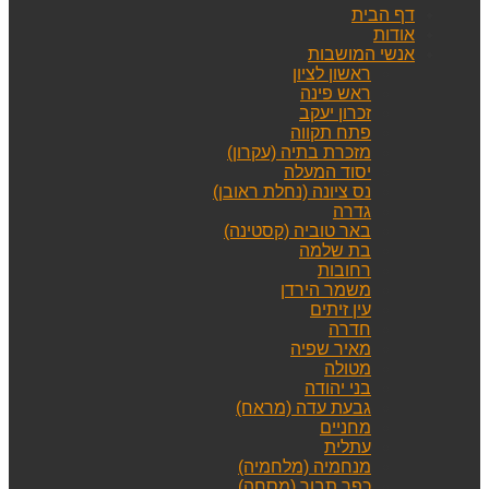
דף הבית
אודות
אנשי המושבות
ראשון לציון
ראש פינה
זכרון יעקב
פתח תקווה
מזכרת בתיה (עקרון)
יסוד המעלה
נס ציונה (נחלת ראובן)
גדרה
באר טוביה (קסטינה)
בת שלמה
רחובות
משמר הירדן
עין זיתים
חדרה
מאיר שפיה
מטולה
בני יהודה
גבעת עדה (מראח)
מחניים
עתלית
מנחמיה (מלחמיה)
כפר תבור (מסחה)