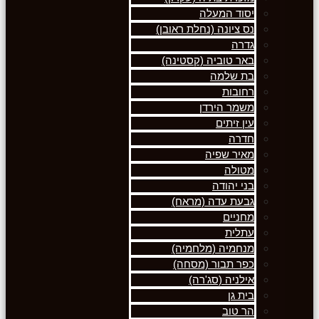
יסוד המעלה
נס ציונה (נחלת ראובן)
גדרה
באר טוביה (קסטינה)
בת שלמה
רחובות
משמר הירדן
עין זיתים
חדרה
מאיר שפיה
מטולה
בני יהודה
גבעת עדה (מראח)
מחניים
עתלית
מנחמיה (מלחמיה)
כפר תבור (מסחה)
אילניה (סג'רה)
בית גן
הר טוב