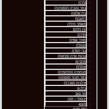
גדרה
באר טוביה (קסטינה)
בת שלמה
רחובות
משמר הירדן
עין זיתים
חדרה
מאיר שפיה
מטולה
בני יהודה
גבעת עדה (מראח)
מחניים
עתלית
מנחמיה (מלחמיה)
כפר תבור (מסחה)
אילניה (סג'רה)
בית גן
הר טוב
יבנאל – ימה
מוצא
כפר סבא