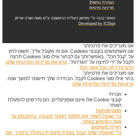
הצהרת נגישות
מדיניות פרטיות
האתר נבנה ע"י מוזיאון העלייה הראשונה ע"ש משה ושרה אריזון
Developed by ICDigit
אנו מעריכים את פרטיותך
אנו משתמשים בקובצי Cookies. אם זה מקובל עליך, פשוט לחץ
על "קבל הכל". באפשרותך גם לבחור אילו סוגי Cookies תרצה
לקבל על-ידי לחיצה על "הגדרות".
קרא את מדיניות הפרטיות שלנו
הדגרות
דחה הכל
אשר הכל
אנו מעריכים את פרטיותך
בחר אילו סוגי Cookies לקבל. הבחירה שלך תישמר למשך שנה.
קרא את מדיניות הפרטיות שלנו
הכרחי
קובצי Cookie אלו אינם אופציונליים. הם נדרשים להפעלת
האתר.
סטטיסטיקות
כדי שנוכל לשפר את תפקוד האתר ומבנהו, בהתבסס על
אופן השימוש באתר.
חוויית משתמש
כדי שהאתר שלנו יעבוד בצורה מיטבית במהלך ביקורך. אם