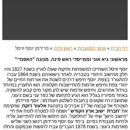
דף הבית
»
אנשי המושבות
»
ראש פינה
»
פרידמן יוסף וזיסל
מראשוני גיא אוני וממייסדי ראש פינה. מכונה "האפנדי"
יוסף וזיסל השתייכו למשפחות ותיקות שעלו לארץ בשנת 1827 והיו
חלק מהישוב היהודי בטבריה. לאחר נישואיהם בשנת 1864 עברו
להתגורר בצפת. יוסף חיפש דרכים לשנות את אורחות החיים של
יהודי צפת וחיפש אדמות להתיישבות חקלאית. הוא התעניין במיוחד
בגידול אתרוגים, וחיפש אדמות שיש להן מקור מים קבוע להשקיה.
באחד מסיוריו בגליל הוא הגיע לתחומו של כפר עני בשם ג'עוני,
שתושביו היו שקועים בחובות לשלטון העות'מני. יוסף פרידמן
הצטרף אל קבוצה של 17 אברכים בהנהגת
אלעזר רוקח
, שהקימה
את “
חברת ישוב ארץ הקודש
” ושמה לה למטרה לזנוח את חיי
“הישוב הישן” שחי על “החלוקה”. הם חיפשו אדמה להתיישב עליה
ולחיות מעבודת כפיים. ביחד עם יוסף פרידמן רכשו כשני שליש
מאדמות ג’עוני. בשנת 1878 הגברים עברו לחושות שבמקום והחלו