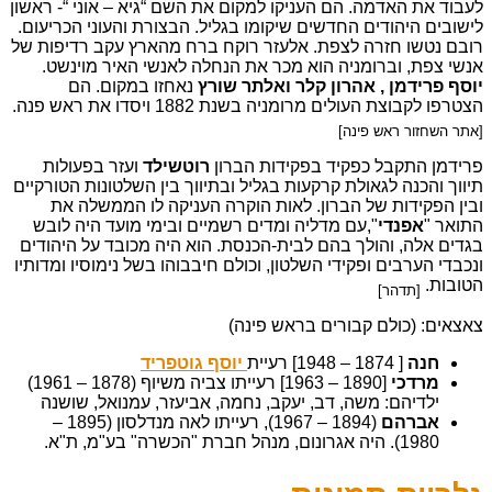
לעבוד את האדמה. הם העניקו למקום את השם “גיא – אוני “- ראשון
לישובים היהודים החדשים שיקומו בגליל. הבצורת והעוני הכריעום.
רובם נטשו חזרה לצפת. אלעזר רוקח ברח מהארץ עקב רדיפות של
אנשי צפת, וברומניה הוא מכר את הנחלה לאנשי האיר מוינשט.
יוסף פרידמן , אהרון קלר ואלתר שורץ
נאחזו במקום. הם
הצטרפו לקבוצת העולים מרומניה בשנת 1882 ויסדו את ראש פנה.
[אתר השחזור ראש פינה]
פרידמן התקבל כפקיד בפקידות הברון
רוטשילד
ועזר בפעולות
תיווך והכנה לגאולת קרקעות בגליל ובתיווך בין השלטונות הטורקיים
ובין הפקידות של הברון. לאות הוקרה העניקה לו הממשלה את
התואר "
אפנדי
",עם מדליה ומדים רשמיים ובימי מועד היה לובש
בגדים אלה, והולך בהם לבית-הכנסת. הוא היה מכובד על היהודים
ונכבדי הערבים ופקידי השלטון, וכולם חיבבוהו בשל נימוסיו ומדותיו
הטובות.
[תדהר]
צאצאים: (כולם קבורים בראש פינה)
חנה
[ 1874 – 1948] רעיית
יוסף גוטפריד
מרדכי
[1890 – 1963] רעייתו צביה משיוף (1878 – 1961)
ילדיהם: משה, דב, יעקב, נחמה, אביעזר, עמנואל, שושנה
אברהם
(1894 – 1967), רעייתו לאה מנדלסון (1895 –
1980). היה אגרונום, מנהל חברת "הכשרה" בע"מ, ת"א.