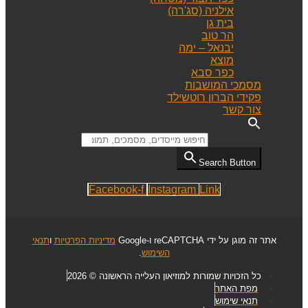
אילניה (סג'רה)
בית גן
הר טוב
יבנאל – ימה
מוצא
כפר סבא
מסמכי המושבות
פקידי הברון רוטשילד
צור קשר
Search for:
Search Button
Facebook-f
Instagram
Link
אתר זה מוגן על ידי reCAPTCHA ו-Google
מדיניות הפרטיות
ו
תנאי
השימוש
.
כל הזכויות שמורות למוזיאון העלייה הראשונה © 2026
מפת האתר
תנאי שימוש