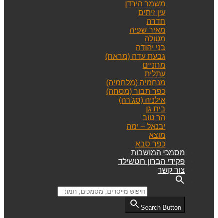
משמר הירדן
עין זיתים
חדרה
מאיר שפיה
מטולה
בני יהודה
גבעת עדה (מראח)
מחניים
עתלית
מנחמיה (מלחמיה)
כפר תבור (מסחה)
אילניה (סג'רה)
בית גן
הר טוב
יבנאל – ימה
מוצא
כפר סבא
מסמכי המושבות
פקידי הברון רוטשילד
צור קשר
Search for:
Search Button