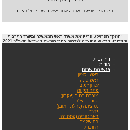
המסמכים יופיעו באתר לאחר אישור של מנהל האתר
"הזנק" הפרויקט פרי יוזמת משרד ראש הממשלה ומשרד התרבות
והספורט בביצוע המועצה לשימור אתרי מורשת בישראל תשפ"ב 2021
דף הבית
אודות
אנשי המושבות
ראשון לציון
ראש פינה
זכרון יעקב
פתח תקווה
מזכרת בתיה (עקרון)
יסוד המעלה
נס ציונה (נחלת ראובן)
גדרה
באר טוביה (קסטינה)
בת שלמה
רחובות