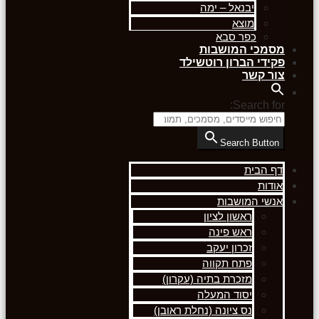
יבנאל – ימה
מוצא
כפר סבא
מסמכי המושבות
פקידי הברון רוטשילד
צור קשר
Search for:
Search Button
דף הבית
אודות
אנשי המושבות
ראשון לציון
ראש פינה
זכרון יעקב
פתח תקווה
מזכרת בתיה (עקרון)
יסוד המעלה
נס ציונה (נחלת ראובן)