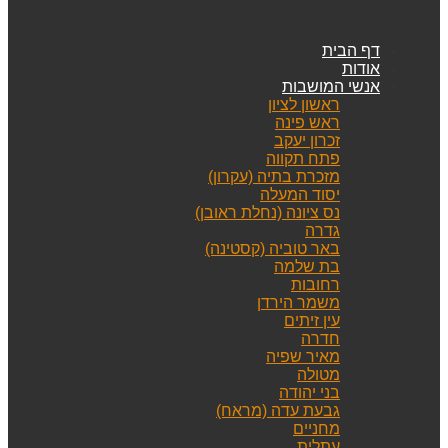
דף הבית
אודות
אנשי המושבות
ראשון לציון
ראש פינה
זכרון יעקב
פתח תקווה
מזכרת בתיה (עקרון)
יסוד המעלה
נס ציונה (נחלת ראובן)
גדרה
באר טוביה (קסטינה)
בת שלמה
רחובות
משמר הירדן
עין זיתים
חדרה
מאיר שפיה
מטולה
בני יהודה
גבעת עדה (מראח)
מחניים
עתלית