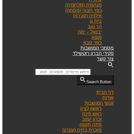
מנחמיה (מלחמיה)
כפר תבור (מסחה)
אילניה (סג'רה)
בית גן
הר טוב
יבנאל – ימה
מוצא
כפר סבא
מסמכי המושבות
פקידי הברון רוטשילד
צור קשר
Search for:
Search Button
דף הבית
אודות
אנשי המושבות
ראשון לציון
ראש פינה
זכרון יעקב
פתח תקווה
מזכרת בתיה (עקרון)