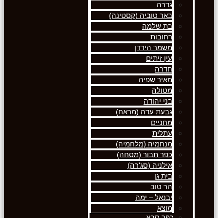
גדרה
באר טוביה (קסטינה)
בת שלמה
רחובות
משמר הירדן
עין זיתים
חדרה
מאיר שפיה
מטולה
בני יהודה
גבעת עדה (מראח)
מחניים
עתלית
מנחמיה (מלחמיה)
כפר תבור (מסחה)
אילניה (סג'רה)
בית גן
הר טוב
יבנאל – ימה
מוצא
כפר סבא