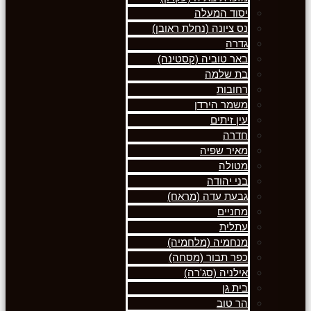
יסוד המעלה
נס ציונה (נחלת ראובן)
גדרה
באר טוביה (קסטינה)
בת שלמה
רחובות
משמר הירדן
עין זיתים
חדרה
מאיר שפיה
מטולה
בני יהודה
גבעת עדה (מראח)
מחניים
עתלית
מנחמיה (מלחמיה)
כפר תבור (מסחה)
אילניה (סג'רה)
בית גן
הר טוב