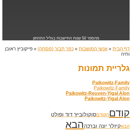
מהספר 50 שנות התיישבות בגליל התחתון
דף הבית
»
אנשי המושבות
»
כפר תבור (מסחה)
»
פייקוביץ ראובן
וחיה
גלריית תמונות
Paikowitz-Family
Paikowitz-Family
Paikowitz-Reuven-Yigal Alon
Paikowitz-Yigal Alon
קודם
סוקולוביץ' דוד ופולט
הקודם
הבא
קיזלר יונה וברכה
הבא