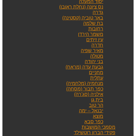
יסוד המעלה
נס ציונה (נחלת ראובן)
גדרה
באר טוביה (קסטינה)
בת שלמה
רחובות
משמר הירדן
עין זיתים
חדרה
מאיר שפיה
מטולה
בני יהודה
גבעת עדה (מראח)
מחניים
עתלית
מנחמיה (מלחמיה)
כפר תבור (מסחה)
אילניה (סג'רה)
בית גן
הר טוב
יבנאל – ימה
מוצא
כפר סבא
מסמכי המושבות
פקידי הברון רוטשילד