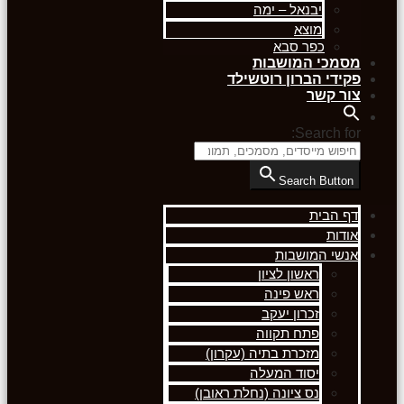
יבנאל – ימה
מוצא
כפר סבא
מסמכי המושבות
פקידי הברון רוטשילד
צור קשר
Search for:
Search Button
דף הבית
אודות
אנשי המושבות
ראשון לציון
ראש פינה
זכרון יעקב
פתח תקווה
מזכרת בתיה (עקרון)
יסוד המעלה
נס ציונה (נחלת ראובן)