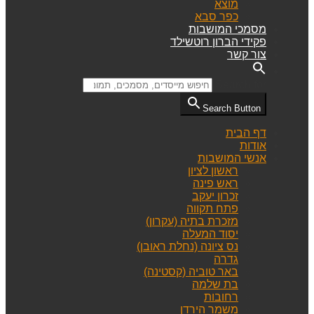
מוצא
כפר סבא
מסמכי המושבות
פקידי הברון רוטשילד
צור קשר
Search for:
Search Button
דף הבית
אודות
אנשי המושבות
ראשון לציון
ראש פינה
זכרון יעקב
פתח תקווה
מזכרת בתיה (עקרון)
יסוד המעלה
נס ציונה (נחלת ראובן)
גדרה
באר טוביה (קסטינה)
בת שלמה
רחובות
משמר הירדן