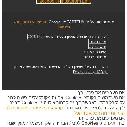
Facebook-f
Instagram
Link
אתר זה מוגן על ידי reCAPTCHA ו-Google
מדיניות הפרטיות
ו
תנאי
השימוש
.
כל הזכויות שמורות למוזיאון העלייה הראשונה © 2026
מפת האתר
תנאי שימוש
הצהרת נגישות
מדיניות פרטיות
האתר נבנה ע"י מוזיאון העלייה הראשונה ע"ש משה ושרה אריזון
Developed by ICDigit
אנו מעריכים את פרטיותך
אנו משתמשים בקובצי Cookies. אם זה מקובל עליך, פשוט לחץ
על "קבל הכל". באפשרותך גם לבחור אילו סוגי Cookies תרצה
לקבל על-ידי לחיצה על "הגדרות".
קרא את מדיניות הפרטיות שלנו
הדגרות
דחה הכל
אשר הכל
אנו מעריכים את פרטיותך
בחר אילו סוגי Cookies לקבל. הבחירה שלך תישמר למשך שנה.