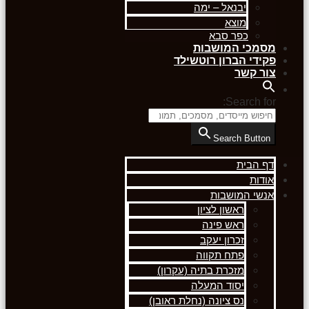
יבנאל – ימה
מוצא
כפר סבא
מסמכי המושבות
פקידי הברון רוטשילד
צור קשר
Search for:
Search Button
דף הבית
אודות
אנשי המושבות
ראשון לציון
ראש פינה
זכרון יעקב
פתח תקווה
מזכרת בתיה (עקרון)
יסוד המעלה
נס ציונה (נחלת ראובן)