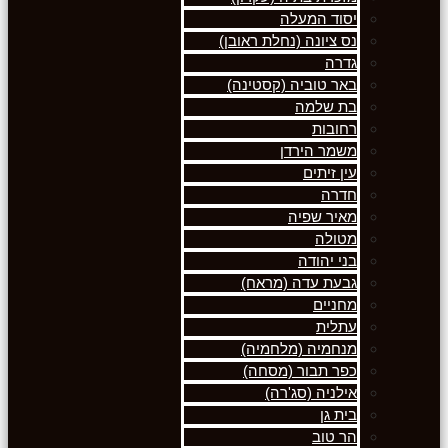
יסוד המעלה
נס ציונה (נחלת ראובן)
גדרה
באר טוביה (קסטינה)
בת שלמה
רחובות
משמר הירדן
עין זיתים
חדרה
מאיר שפיה
מטולה
בני יהודה
גבעת עדה (מראח)
מחניים
עתלית
מנחמיה (מלחמיה)
כפר תבור (מסחה)
אילניה (סג'רה)
בית גן
הר טוב