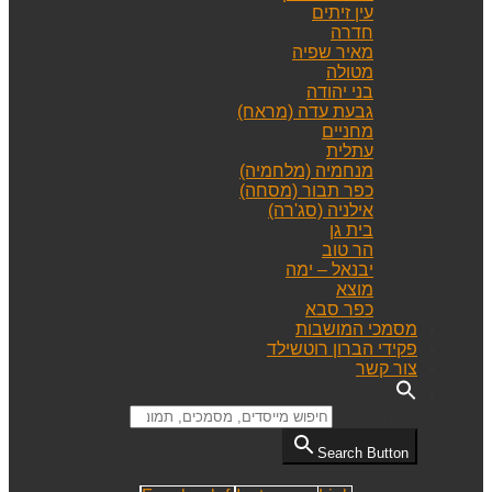
עין זיתים
חדרה
מאיר שפיה
מטולה
בני יהודה
גבעת עדה (מראח)
מחניים
עתלית
מנחמיה (מלחמיה)
כפר תבור (מסחה)
אילניה (סג'רה)
בית גן
הר טוב
יבנאל – ימה
מוצא
כפר סבא
מסמכי המושבות
פקידי הברון רוטשילד
צור קשר
Search for:
Search Button