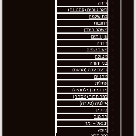
גדרה
באר טוביה (קסטינה)
בת שלמה
רחובות
משמר הירדן
עין זיתים
חדרה
מאיר שפיה
מטולה
בני יהודה
גבעת עדה (מראח)
מחניים
עתלית
מנחמיה (מלחמיה)
כפר תבור (מסחה)
אילניה (סג'רה)
בית גן
הר טוב
יבנאל – ימה
מוצא
כפר סבא