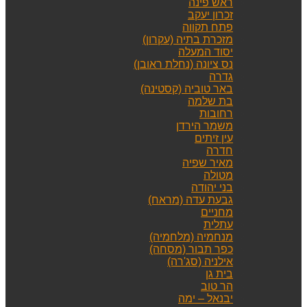
ראש פינה
זכרון יעקב
פתח תקווה
מזכרת בתיה (עקרון)
יסוד המעלה
נס ציונה (נחלת ראובן)
גדרה
באר טוביה (קסטינה)
בת שלמה
רחובות
משמר הירדן
עין זיתים
חדרה
מאיר שפיה
מטולה
בני יהודה
גבעת עדה (מראח)
מחניים
עתלית
מנחמיה (מלחמיה)
כפר תבור (מסחה)
אילניה (סג'רה)
בית גן
הר טוב
יבנאל – ימה