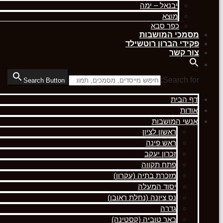
יבנאל – ימה
מוצא
כפר סבא
מסמכי המושבות
פקידי הברון רוטשילד
צור קשר
Search for:
Search Button
דף הבית
אודות
אנשי המושבות
ראשון לציון
ראש פינה
זכרון יעקב
פתח תקווה
מזכרת בתיה (עקרון)
יסוד המעלה
נס ציונה (נחלת ראובן)
גדרה
באר טוביה (קסטינה)