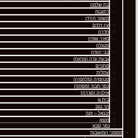
בת שלמה
רחובות
משמר הירדן
עין זיתים
חדרה
מאיר שפיה
מטולה
בני יהודה
גבעת עדה (מראח)
מחניים
עתלית
מנחמיה (מלחמיה)
כפר תבור (מסחה)
אילניה (סג'רה)
בית גן
הר טוב
יבנאל – ימה
מוצא
כפר סבא
מסמכי המושבות