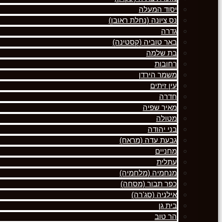
יסוד המעלה
נס ציונה (נחלת ראובן)
גדרה
באר טוביה (קסטינה)
בת שלמה
רחובות
משמר הירדן
עין זיתים
חדרה
מאיר שפיה
מטולה
בני יהודה
גבעת עדה (מראח)
מחניים
עתלית
מנחמיה (מלחמיה)
כפר תבור (מסחה)
אילניה (סג'רה)
בית גן
הר טוב