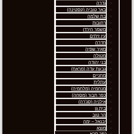
גדרה
באר טוביה (קסטינה)
בת שלמה
רחובות
משמר הירדן
עין זיתים
חדרה
מאיר שפיה
מטולה
בני יהודה
גבעת עדה (מראח)
מחניים
עתלית
מנחמיה (מלחמיה)
כפר תבור (מסחה)
אילניה (סג'רה)
בית גן
הר טוב
יבנאל – ימה
מוצא
כפר סבא