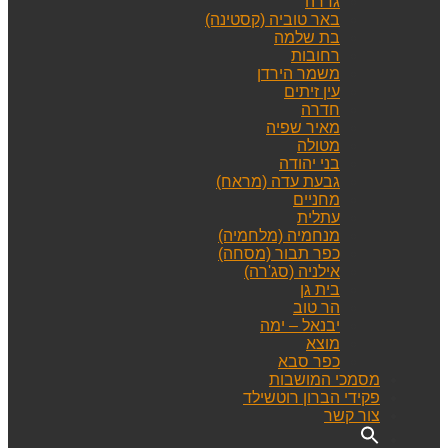
גדרה
באר טוביה (קסטינה)
בת שלמה
רחובות
משמר הירדן
עין זיתים
חדרה
מאיר שפיה
מטולה
בני יהודה
גבעת עדה (מראח)
מחניים
עתלית
מנחמיה (מלחמיה)
כפר תבור (מסחה)
אילניה (סג'רה)
בית גן
הר טוב
יבנאל – ימה
מוצא
כפר סבא
מסמכי המושבות
פקידי הברון רוטשילד
צור קשר