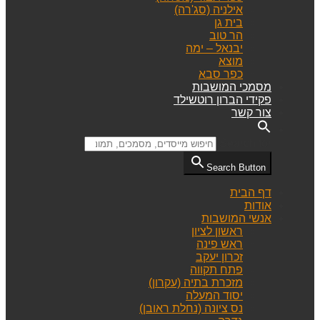
אילניה (סג'רה)
בית גן
הר טוב
יבנאל – ימה
מוצא
כפר סבא
מסמכי המושבות
פקידי הברון רוטשילד
צור קשר
Search for:
Search Button
דף הבית
אודות
אנשי המושבות
ראשון לציון
ראש פינה
זכרון יעקב
פתח תקווה
מזכרת בתיה (עקרון)
יסוד המעלה
נס ציונה (נחלת ראובן)