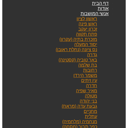
דף הבית
אודות
אנשי המושבות
ראשון לציון
ראש פינה
זכרון יעקב
פתח תקווה
מזכרת בתיה (עקרון)
יסוד המעלה
נס ציונה (נחלת ראובן)
גדרה
באר טוביה (קסטינה)
בת שלמה
רחובות
משמר הירדן
עין זיתים
חדרה
מאיר שפיה
מטולה
בני יהודה
גבעת עדה (מראח)
מחניים
עתלית
מנחמיה (מלחמיה)
כפר תבור (מסחה)