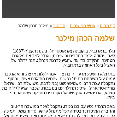
דף הבית
»
אנשי המושבות
»
הר טוב
»
מילנר הכהן שלמה
שלמה הכהן מילנר
נולד בראדוביץ, בוקובינה (אז אוסטריה), בשנת תקצ"ז (1837),
לאביו
יהודה.
למד בחדרים ובישיבות, ואח"כ למד את מלאכת
הטחינה, התקדם בד, עד שהגיע לדרגת מנהל טחנה גדולה של
האציל בעל האחוזה בראדוביץ.
בתרמ"א הושפע מרעיון חיבת ציון ואמר לעלות ארצה, והוא אז כבר
עמוס עול משפחה בת 10 נפשות. שנתים התנגדה אשתו, ובסוף
נתקבלה עצת הרבי משטיפאנשט (במולדבה, משושלת רבי ישראל
מריזין-סדיגורה), שיסע תחילה עם בנו בכורו, שכבר הגיע לגיל חובת
הצבא, ואם ימצא בארץ-ישראל מקום פרנסה יקח שמה את בני
ביתו.
באב תרמ"ג נסע עם בנו בכורו, נתקבל לאכר במושבה הר-טוב
והחברה המיסדת הבטיחה לכל מתנחל קרקע, סידור משק ותמיכה
לקיום עד ליבול. חזר לבדו, הביא את משפחתו ואת הצעיר יקותי
אל