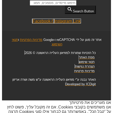
Search for:
Search Button
Facebook-f
Instagram
Link
אתר זה מוגן על ידי reCAPTCHA ו-Google
מדיניות הפרטיות
ו
תנאי
השימוש
.
כל הזכויות שמורות למוזיאון העלייה הראשונה © 2026
מפת האתר
תנאי שימוש
הצהרת נגישות
מדיניות פרטיות
האתר נבנה ע"י מוזיאון העלייה הראשונה ע"ש משה ושרה אריזון
Developed by ICDigit
אנו מעריכים את פרטיותך
אנו משתמשים בקובצי Cookies. אם זה מקובל עליך, פשוט לחץ
על "קבל הכל". באפשרותך גם לבחור אילו סוגי Cookies תרצה