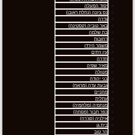
יסוד המעלה
נס ציונה (נחלת ראובן)
גדרה
באר טוביה (קסטינה)
בת שלמה
רחובות
משמר הירדן
עין זיתים
חדרה
מאיר שפיה
מטולה
בני יהודה
גבעת עדה (מראח)
מחניים
עתלית
מנחמיה (מלחמיה)
כפר תבור (מסחה)
אילניה (סג'רה)
בית גן
הר טוב