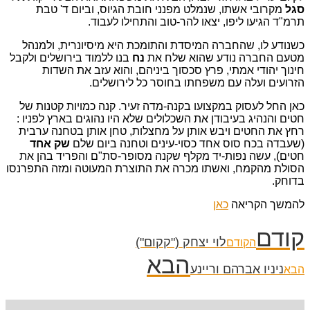
סגל
מקרובי אשתו, שנמלט מפנני חובת הגיוס, וביום ד' טבת
תרמ"ד הגיעו ליפו, יצאו להר-טוב והתחילו לעבוד.
כשנודע לו, שהחברה המיסדת והתומכת היא מיסיונרית, ולמנהל
מטעם החברה נודע שהוא שלח את
נח
בנו ללמוד בירושלים ולקבל
חינוך יהודי אמתי, פרץ סכסוך ביניהם, והוא עזב את השדות
הזרועים ועלה עם משפחתו בחוסר כל לירושלים.
כאן החל לעסוק במקצועו בקנה-מדה זעיר. קנה כמויות קטנות של
חטים והנהיג בעיבודן את השכלולים שלא היו נהוגים בארץ לפניו :
רחץ את החטים ויבש אותן על מחצלות, טחן אותן בטחנה ערבית
(שעבדה בכח סוס אחד כסוי-עינים וטחנה ביום שלם
שק אחד
חטים), עשה נפות-יד מקלף שקנה מסופר-סת"ם והפריד בהן את
הסולת מהקמח, ואשתו מכרה את התוצרת המעוטה ומזה התפרנסו
בדוחק.
להמשך הקריאה
כאן
קודם
לוי יצחק ("קקום")
הקודם
הבא
ניניו אברהם וריינע
הבא