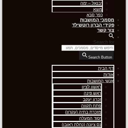
יבנאל – ימה
מוצא
כפר סבא
מסמכי המושבות
פקידי הברון רוטשילד
צור קשר
Search for:
Search Button
דף הבית
אודות
אנשי המושבות
ראשון לציון
ראש פינה
זכרון יעקב
פתח תקווה
מזכרת בתיה (עקרון)
יסוד המעלה
נס ציונה (נחלת ראובן)