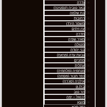
גדרה
באר טוביה (קסטינה)
בת שלמה
רחובות
משמר הירדן
עין זיתים
חדרה
מאיר שפיה
מטולה
בני יהודה
גבעת עדה (מראח)
מחניים
עתלית
מנחמיה (מלחמיה)
כפר תבור (מסחה)
אילניה (סג'רה)
בית גן
הר טוב
יבנאל – ימה
מוצא
כפר סבא