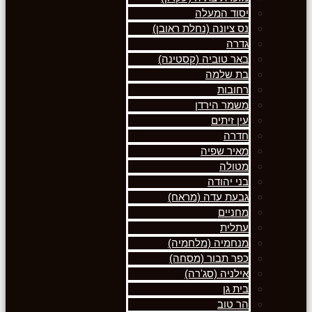
יסוד המעלה
נס ציונה (נחלת ראובן)
גדרה
באר טוביה (קסטינה)
בת שלמה
רחובות
משמר הירדן
עין זיתים
חדרה
מאיר שפיה
מטולה
בני יהודה
גבעת עדה (מראח)
מחניים
עתלית
מנחמיה (מלחמיה)
כפר תבור (מסחה)
אילניה (סג'רה)
בית גן
הר טוב