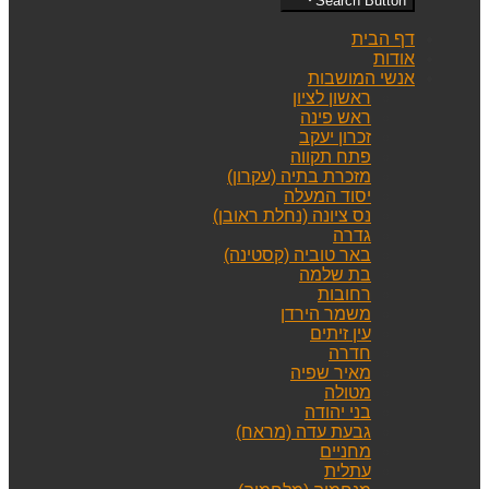
Search Button
דף הבית
אודות
אנשי המושבות
ראשון לציון
ראש פינה
זכרון יעקב
פתח תקווה
מזכרת בתיה (עקרון)
יסוד המעלה
נס ציונה (נחלת ראובן)
גדרה
באר טוביה (קסטינה)
בת שלמה
רחובות
משמר הירדן
עין זיתים
חדרה
מאיר שפיה
מטולה
בני יהודה
גבעת עדה (מראח)
מחניים
עתלית