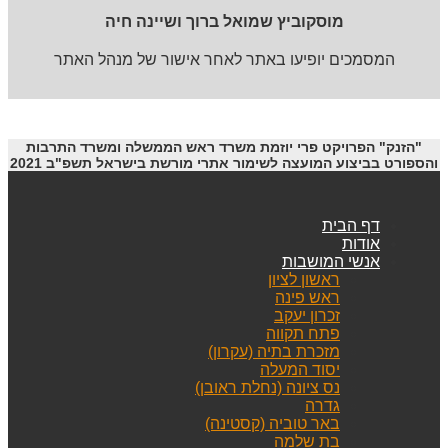
מוסקוביץ שמואל ברוך ושיינה חיה
המסמכים יופיעו באתר לאחר אישור של מנהל האתר
"הזנק" הפרויקט פרי יוזמת משרד ראש הממשלה ומשרד התרבות
והספורט בביצוע המועצה לשימור אתרי מורשת בישראל תשפ"ב 2021
דף הבית
אודות
אנשי המושבות
ראשון לציון
ראש פינה
זכרון יעקב
פתח תקווה
מזכרת בתיה (עקרון)
יסוד המעלה
נס ציונה (נחלת ראובן)
גדרה
באר טוביה (קסטינה)
בת שלמה