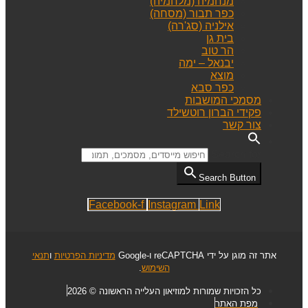
מנחמיה (מלחמיה)
כפר תבור (מסחה)
אילניה (סג'רה)
בית גן
הר טוב
יבנאל – ימה
מוצא
כפר סבא
מסמכי המושבות
פקידי הברון רוטשילד
צור קשר
Search for:
Search Button
Facebook-f
Instagram
Link
אתר זה מוגן על ידי reCAPTCHA ו-Google
מדיניות הפרטיות
ו
תנאי
השימוש
.
כל הזכויות שמורות למוזיאון העלייה הראשונה © 2026
מפת האתר