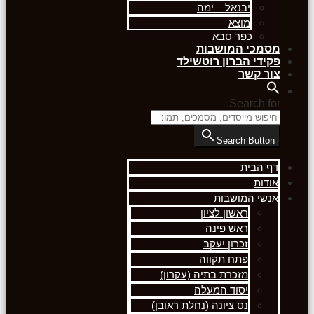
יבנאל – ימה
מוצא
כפר סבא
מסמכי המושבות
פקידי הברון רוטשילד
צור קשר
Search for:
Search Button
דף הבית
אודות
אנשי המושבות
ראשון לציון
ראש פינה
זכרון יעקב
פתח תקווה
מזכרת בתיה (עקרון)
יסוד המעלה
נס ציונה (נחלת ראובן)