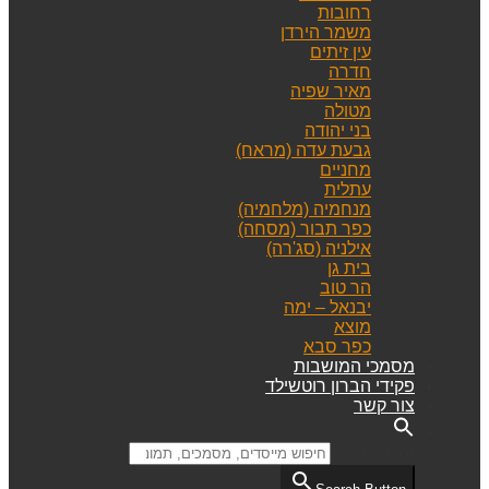
רחובות
משמר הירדן
עין זיתים
חדרה
מאיר שפיה
מטולה
בני יהודה
גבעת עדה (מראח)
מחניים
עתלית
מנחמיה (מלחמיה)
כפר תבור (מסחה)
אילניה (סג'רה)
בית גן
הר טוב
יבנאל – ימה
מוצא
כפר סבא
מסמכי המושבות
פקידי הברון רוטשילד
צור קשר
Search for: