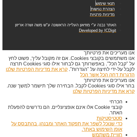
תנאי שימוש
הצהרת נגישות
מדיניות פרטיות
האתר נבנה ע"י מוזיאון העלייה הראשונה ע"ש משה ושרה אריזון
Developed by ICDigit
אנו מעריכים את פרטיותך
אנו משתמשים בקובצי Cookies. אם זה מקובל עליך, פשוט לחץ
על "קבל הכל". באפשרותך גם לבחור אילו סוגי Cookies תרצה
לקבל על-ידי לחיצה על "הגדרות".
קרא את מדיניות הפרטיות שלנו
הדגרות
דחה הכל
אשר הכל
אנו מעריכים את פרטיותך
בחר אילו סוגי Cookies לקבל. הבחירה שלך תישמר למשך שנה.
קרא את מדיניות הפרטיות שלנו
הכרחי
קובצי Cookie אלו אינם אופציונליים. הם נדרשים להפעלת
האתר.
סטטיסטיקות
כדי שנוכל לשפר את תפקוד האתר ומבנהו, בהתבסס על
אופן השימוש באתר.
חוויית משתמש