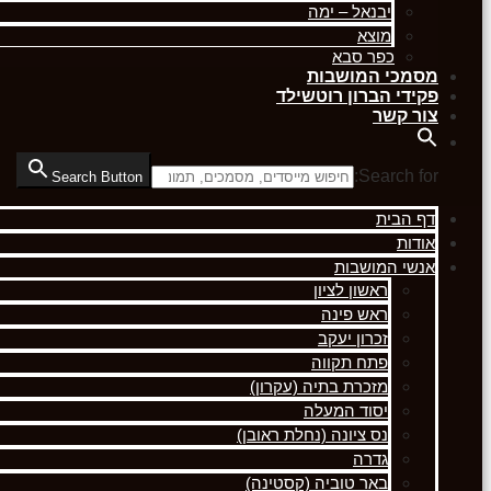
יבנאל – ימה
מוצא
כפר סבא
מסמכי המושבות
פקידי הברון רוטשילד
צור קשר
Search for:
Search Button
דף הבית
אודות
אנשי המושבות
ראשון לציון
ראש פינה
זכרון יעקב
פתח תקווה
מזכרת בתיה (עקרון)
יסוד המעלה
נס ציונה (נחלת ראובן)
גדרה
באר טוביה (קסטינה)