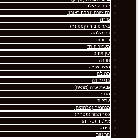
יסוד המעלה
נס ציונה (נחלת ראובן)
גדרה
באר טוביה (קסטינה)
בת שלמה
רחובות
משמר הירדן
עין זיתים
חדרה
מאיר שפיה
מטולה
בני יהודה
גבעת עדה (מראח)
מחניים
עתלית
מנחמיה (מלחמיה)
כפר תבור (מסחה)
אילניה (סג'רה)
בית גן
הר טוב