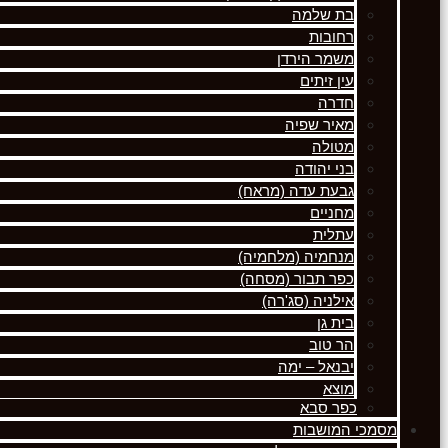
בת שלמה
רחובות
משמר הירדן
עין זיתים
חדרה
מאיר שפיה
מטולה
בני יהודה
גבעת עדה (מראח)
מחניים
עתלית
מנחמיה (מלחמיה)
כפר תבור (מסחה)
אילניה (סג'רה)
בית גן
הר טוב
יבנאל – ימה
מוצא
כפר סבא
מסמכי המושבות