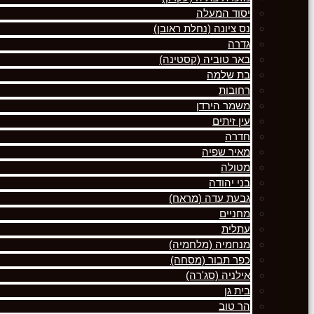
יסוד המעלה
נס ציונה (נחלת ראובן)
גדרה
באר טוביה (קסטינה)
בת שלמה
רחובות
משמר הירדן
עין זיתים
חדרה
מאיר שפיה
מטולה
בני יהודה
גבעת עדה (מראח)
מחניים
עתלית
מנחמיה (מלחמיה)
כפר תבור (מסחה)
אילניה (סג'רה)
בית גן
הר טוב