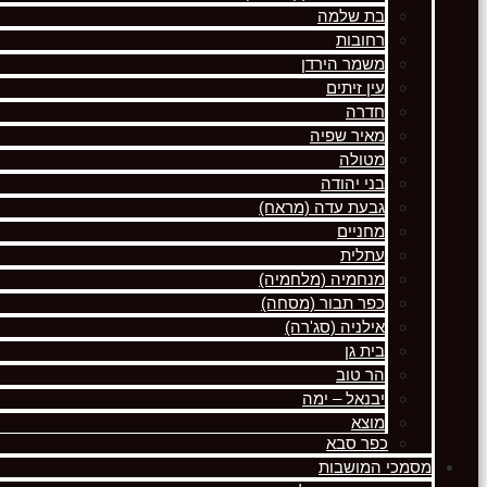
בת שלמה
רחובות
משמר הירדן
עין זיתים
חדרה
מאיר שפיה
מטולה
בני יהודה
גבעת עדה (מראח)
מחניים
עתלית
מנחמיה (מלחמיה)
כפר תבור (מסחה)
אילניה (סג'רה)
בית גן
הר טוב
יבנאל – ימה
מוצא
כפר סבא
מסמכי המושבות