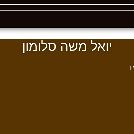
יואל משה סלומון
ן