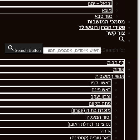
יבנאל – ימה
מוצא
כפר סבא
מסמכי המושבות
פקידי הברון רוטשילד
צור קשר
Search for:
Search Button
דף הבית
אודות
אנשי המושבות
ראשון לציון
ראש פינה
זכרון יעקב
פתח תקווה
מזכרת בתיה (עקרון)
יסוד המעלה
נס ציונה (נחלת ראובן)
גדרה
באר טוביה (קסטינה)