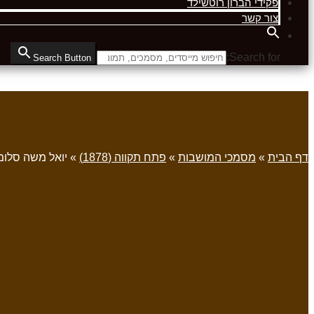
פקידי הברון רוטשילד
צור קשר
Search for:
Search Button
דף הבית
»
מסמכי המושבות
»
פתח תקווה (1878)
»
יואל משה סלומו