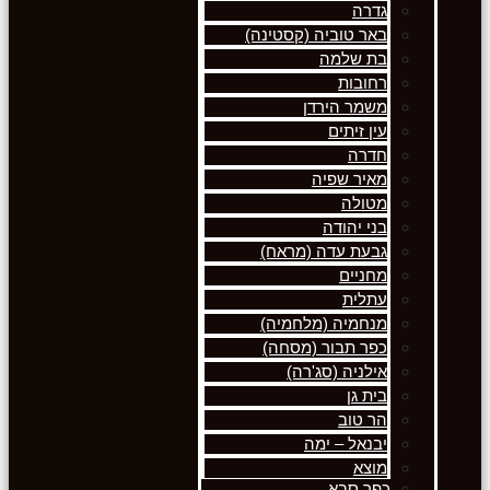
גדרה
באר טוביה (קסטינה)
בת שלמה
רחובות
משמר הירדן
עין זיתים
חדרה
מאיר שפיה
מטולה
בני יהודה
גבעת עדה (מראח)
מחניים
עתלית
מנחמיה (מלחמיה)
כפר תבור (מסחה)
אילניה (סג'רה)
בית גן
הר טוב
יבנאל – ימה
מוצא
כפר סבא