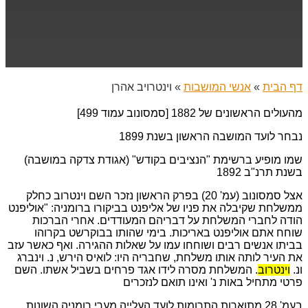
דף הבית
»
אנשי המושבות
»
וינטרויב אהרן
מהעולים הראשונים של 1882 [סמסונוב עמוד 499]
נבחר לועד המושבה הראשון בשנת 1899
שמו מופיע ברשימת "הנציבים בקודש" (אגודת צדקה במושבה)
בשנת תרנ"ב 1892
אצל סמסונוב (עמ' 20) בפרק הראשון נזכר השם וינטרוב כחלק
ממשלחת שקיבלה את פניו של אליפנט בביקורו ברומניה: "אוליפנט
הודה לחברי המשלחת על דבריהם המעודדים. אחרי הברכות
שוחח אתם אוליפנט באריכות. בימי שהותו בבוקרשט בקרוהו
בביתו אנשים רבים ושוחחו עמו על שאלות ההגירה. ואף כאשר עזב
את העיר לותה אותו משלחת, שחבריה היו: לואיס הירש, נ. וינברג
ונ.
וינטרוב
. המשלחת מסרה לידו אגד פרחים בשביל אשתו. השם
פרטי מתחיל באות נ' ואינו תואם לנזכרים
בעמ' 28 מתוארות התרומות לועד העלייה מערי רומניה השונות