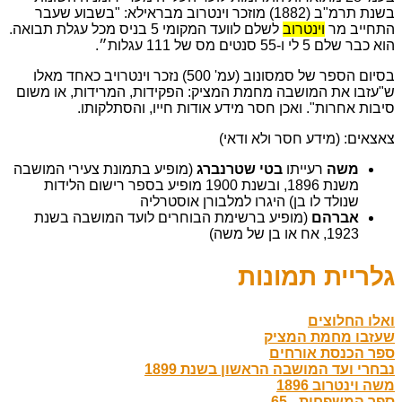
בשנת תרמ"ב (1882) מוזכר וינטרוב מבראילא: "בשבוע שעבר
התחייב מר
וינטרוב
לשלם לוועד המקומי 5 בניס מכל עגלת תבואה.
הוא כבר שלם 5 לי ו-55 סנטים מס של 111 עגלות״.
בסיום הספר של סמסונוב (עמ' 500) נזכר וינטרויב כאחד מאלו
ש"עזבו את המושבה מחמת המציק: הפקידות, המרידות, או משום
סיבות אחרות". ואכן חסר מידע אודות חייו, והסתלקותו.
צאצאים: (מידע חסר ולא ודאי)
משה
רעייתו
בטי שטרנברג
(מופיע בתמונת צעירי המושבה
משנת 1896, ובשנת 1900 מופיע בספר רישום הלידות
שנולד לו בן) היגרו למלבורן אוסטרליה
אברהם
(מופיע ברשימת הבוחרים לועד המושבה בשנת
1923, אח או בן של משה)
גלריית תמונות
ואלו החלוצים
שעזבו מחמת המציק
ספר הכנסת אורחים
נבחרי ועד המושבה הראשון בשנת 1899
משה וינטרוב 1896
ספר המשפחות _65