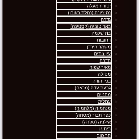
יסוד המעלה
נס ציונה (נחלת ראובן)
גדרה
באר טוביה (קסטינה)
בת שלמה
רחובות
משמר הירדן
עין זיתים
חדרה
מאיר שפיה
מטולה
בני יהודה
גבעת עדה (מראח)
מחניים
עתלית
מנחמיה (מלחמיה)
כפר תבור (מסחה)
אילניה (סג'רה)
בית גן
הר טוב