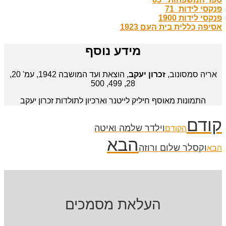
פנקסי לידות_71
פנקסי לידות 1900
אסיפה כללית בית העם 1923
מידע נוסף
אריה סמסונוב,
זכרון יעקב
, הוצאת ועד המושבה 1942, עמ' 20,
28, 499, 500
התמונות מאוסף חיליק לייטנר וארכיון לתולדות זכרון יעקב
קודם
וילדר שלמה ואיטה
הקודם
הבא
וקסלר שלום ורוזה
הבא
העלאת מסמכים