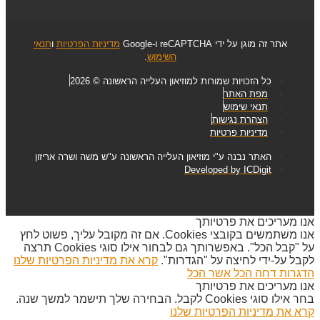
אתר זה מוגן על ידי reCAPTCHA ו-Google
מדיניות הפרטיות
ו
תנאי
השימוש
.
כל הזכויות שמורות למוזיאון העלייה הראשונה © 2026
מפת האתר
תנאי שימוש
הצהרת נגישות
מדיניות פרטיות
האתר נבנה ע"י מוזיאון העלייה הראשונה ע"ש משה ושרה אריזון
Developed by ICDigit
אנו מעריכים את פרטיותך
אנו משתמשים בקובצי Cookies. אם זה מקובל עליך, פשוט לחץ
על "קבל הכל". באפשרותך גם לבחור אילו סוגי Cookies תרצה
לקבל על-ידי לחיצה על "הגדרות".
קרא את מדיניות הפרטיות שלנו
הדגרות
דחה הכל
אשר הכל
אנו מעריכים את פרטיותך
בחר אילו סוגי Cookies לקבל. הבחירה שלך תישמר למשך שנה.
קרא את מדיניות הפרטיות שלנו