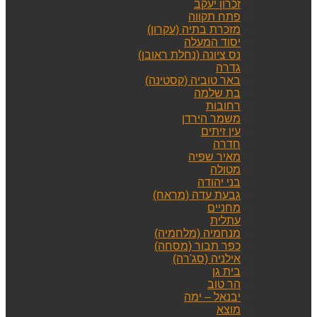
זכרון יעקב
פתח תקווה
מזכרת בתיה (עקרון)
יסוד המעלה
נס ציונה (נחלת ראובן)
גדרה
באר טוביה (קסטינה)
בת שלמה
רחובות
משמר הירדן
עין זיתים
חדרה
מאיר שפיה
מטולה
בני יהודה
גבעת עדה (מראח)
מחניים
עתלית
מנחמיה (מלחמיה)
כפר תבור (מסחה)
אילניה (סג'רה)
בית גן
הר טוב
יבנאל – ימה
מוצא