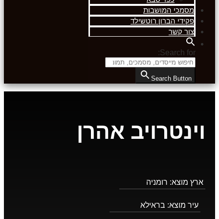
מסמכי המושבות
פקידי הברון רוטשילד
צור קשר
Search for:
Search Button
וינטרויב אהרן
ארץ מוצא:
רומניה
עיר מוצא:
בראילא