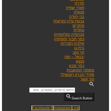
חדרה
מאיר שפיה
מטולה
בני יהודה
גבעת עדה (מראח)
מחניים
עתלית
מנחמיה (מלחמיה)
כפר תבור (מסחה)
אילניה (סג'רה)
בית גן
הר טוב
יבנאל – ימה
מוצא
כפר סבא
מסמכי המושבות
פקידי הברון רוטשילד
צור קשר
Search for:
Search Button
Facebook-f
Instagram
Link