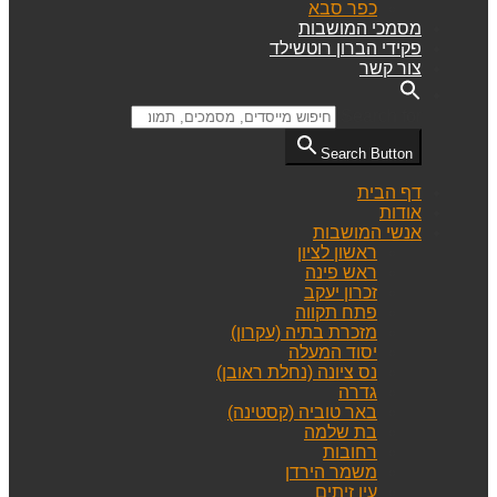
כפר סבא
מסמכי המושבות
פקידי הברון רוטשילד
צור קשר
Search for:
Search Button
דף הבית
אודות
אנשי המושבות
ראשון לציון
ראש פינה
זכרון יעקב
פתח תקווה
מזכרת בתיה (עקרון)
יסוד המעלה
נס ציונה (נחלת ראובן)
גדרה
באר טוביה (קסטינה)
בת שלמה
רחובות
משמר הירדן
עין זיתים