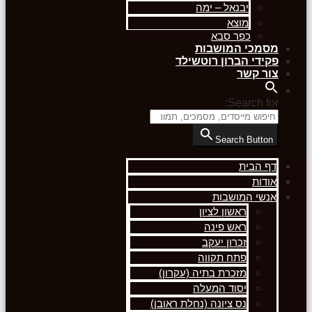
יבנאל – ימה
מוצא
כפר סבא
מסמכי המושבות
פקידי הברון רוטשילד
צור קשר
Search for:
Search Button
דף הבית
אודות
אנשי המושבות
ראשון לציון
ראש פינה
זכרון יעקב
פתח תקווה
מזכרת בתיה (עקרון)
יסוד המעלה
נס ציונה (נחלת ראובן)