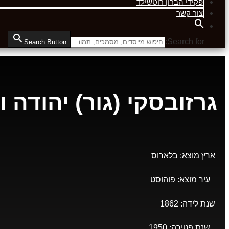
פקידי הברון רוטשילד
צור קשר
Search for:
Search Button
גרזובסקי (גור) יהודה ו
ארץ מוצא:
בלארוס
עיר מוצא:
פוהוסט
שנת לידה:
1862
שנת פטירה:
1950