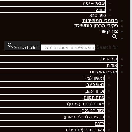
יבנאל – ימה
מוצא
כפר סבא
מסמכי המושבות
פקידי הברון רוטשילד
צור קשר
Search for:
Search Button
דף הבית
אודות
אנשי המושבות
ראשון לציון
ראש פינה
זכרון יעקב
פתח תקווה
מזכרת בתיה (עקרון)
יסוד המעלה
נס ציונה (נחלת ראובן)
גדרה
באר טוביה (קסטינה)