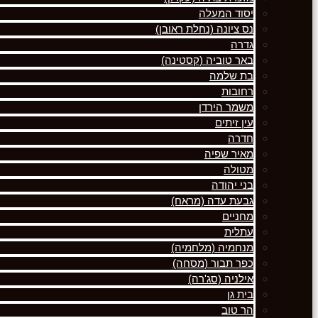
יסוד המעלה
נס ציונה (נחלת ראובן)
גדרה
באר טוביה (קסטינה)
בת שלמה
רחובות
משמר הירדן
עין זיתים
חדרה
מאיר שפיה
מטולה
בני יהודה
גבעת עדה (מראח)
מחניים
עתלית
מנחמיה (מלחמיה)
כפר תבור (מסחה)
אילניה (סג'רה)
בית גן
הר טוב