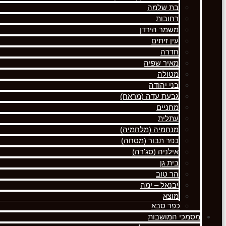
בת שלמה
רחובות
משמר הירדן
עין זיתים
חדרה
מאיר שפיה
מטולה
בני יהודה
גבעת עדה (מראח)
מחניים
עתלית
מנחמיה (מלחמיה)
כפר תבור (מסחה)
אילניה (סג'רה)
בית גן
הר טוב
יבנאל – ימה
מוצא
כפר סבא
מסמכי המושבות