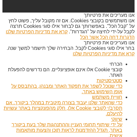
אנו מעריכים את פרטיותך
אנו משתמשים בקובצי Cookies. אם זה מקובל עליך, פשוט לחץ
על "קבל הכל". באפשרותך גם לבחור אילו סוגי Cookies תרצה
לקבל על-ידי לחיצה על "הגדרות".
קרא את מדיניות הפרטיות שלנו
הדגרות
דחה הכל
אשר הכל
אנו מעריכים את פרטיותך
בחר אילו סוגי Cookies לקבל. הבחירה שלך תישמר למשך שנה.
קרא את מדיניות הפרטיות שלנו
הכרחי
קובצי Cookie אלו אינם אופציונליים. הם נדרשים להפעלת
האתר.
סטטיסטיקות
כדי שנוכל לשפר את תפקוד האתר ומבנהו, בהתבסס על
אופן השימוש באתר.
חוויית משתמש
כדי שהאתר שלנו יעבוד בצורה מיטבית במהלך ביקורך. אם
תסרב/י לקובצי Cookie אלו, חלק מהפונקציות באתר עשויות
להיעלם.
שיווקי
על ידי שיתוף תחומי העניין וההתנהגות שלך בעת ביקורך
באתר, תגדל ההזדמנות לראות תוכן והצעות מותאמות
אישית.