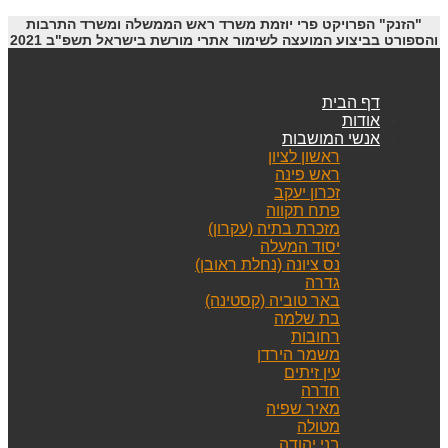
"הזנק" הפרויקט פרי יוזמת משרד ראש הממשלה ומשרד התרבות
והספורט בביצוע המועצה לשימור אתרי מורשת בישראל תשפ"ב 2021
דף הבית
אודות
אנשי המושבות
ראשון לציון
ראש פינה
זכרון יעקב
פתח תקווה
מזכרת בתיה (עקרון)
יסוד המעלה
נס ציונה (נחלת ראובן)
גדרה
באר טוביה (קסטינה)
בת שלמה
רחובות
משמר הירדן
עין זיתים
חדרה
מאיר שפיה
מטולה
בני יהודה