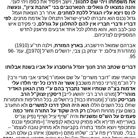
את משפחתו ויהי שם לחנווני,
וישב ויפסיד את כספו ויהי לעני.
והנה נמצאו לו גואלים:
הטארנובים בני "אהבת ציון",
ונעשה
לו נס ויצא עליו הגורל ללכת למחנים.
אחר רב הוצאות ועמל
גדול נכנס הוא וחברתו לארץ-ישראל ויתנחלו על אדמת מחנים.
לפי
דבריו ודברי חבריו אין להם להתלונן על גורלם,
כי פקידם איש
טוב-לבב הוא, והוא מחלק לכל אחד ארבעים פראנק לחדש
המספיקים לצרכיהם.
אברהם שמואל הירשברג,
בארץ המזרח,
וילנה תר"ע (1910)
(מהדורת צילום: יד יצחק בן צבי, ירושלים תש"ל [1970]), עמ' 96-
95.
דברים שכתב הרב חנוך זונדל גרוסברג על אביו בשנת אבלותו
וקראתי שמו "דובר משרים" על שם אאמו"ר [אדוני אבי מורי ורבי]
ז"ל הכ"מ [הריני כפרת משכבו]
אשר זה דרכו כל ימי חלדו עלי
אדמות בצ"ה שנותיו אשר נתברך בהם ע"י מרן הגאון האדיר
מוהרי"ל
[מורנו הרב רבי יהושע לייב]
דיסקין זצוק"ל הרב
מבריסק
ומנו"כ [ומנוחתו כבוד] בירושלים, בכל החליפות והתמורות
שחלו בכל השנים הללו
הוא היה הולך דרכו למשרים
ולא התערב
בשום ענין מהויות העולם
רק היה שקוד על התורה וחזר כמה
פעמים על הש"ס ומשניות
והיה "שָׁיֵיף עָיֵיל וְשָׁיֵיף נָפֵיק וְגָרֵיס
בְּאוֹרַיְיתָא תְּדִירָא וְלֹא מַחֲזִיק טִיבוּתָא לְנַפְשֵׁיהּ" [=מתכופף ונכנס
ומתכופף ויוצא ולומד בתורה בקביעות ולא מחזיק טובה לעצמו" –
בבלי, סנהדרין פח ע"ב: "שלחו מִתָּם (=משם): איזהו בן עולם הבא: