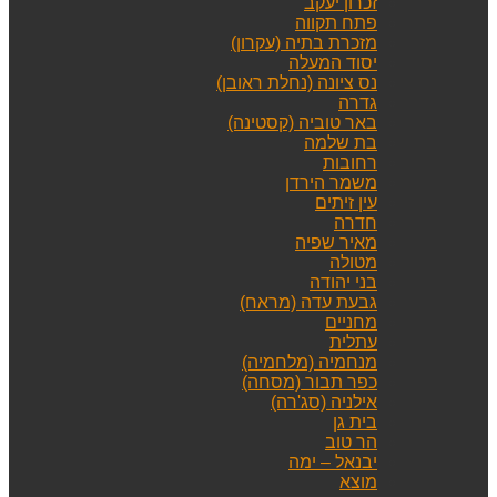
זכרון יעקב
פתח תקווה
מזכרת בתיה (עקרון)
יסוד המעלה
נס ציונה (נחלת ראובן)
גדרה
באר טוביה (קסטינה)
בת שלמה
רחובות
משמר הירדן
עין זיתים
חדרה
מאיר שפיה
מטולה
בני יהודה
גבעת עדה (מראח)
מחניים
עתלית
מנחמיה (מלחמיה)
כפר תבור (מסחה)
אילניה (סג'רה)
בית גן
הר טוב
יבנאל – ימה
מוצא