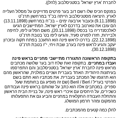
לחברת 'ארץ ישראל' בסטניסלבוב (להלן).
בפנקס הכיס שלו רשם דוב בער פרטים מדוייקים על מסלול העלייה
לארץ. היציאה מסטניסלבוב הייתה בכ"ד במרחשון תרנ"ט
(9.11.1898) וכעבור ארבעה ימים – בכ"ח במרחשון (13.11.1898)
הם עזבו את טארנוב בדרכם לארץ ישראל. המתיישבים הגיעו
לאלכסנדריה בו' בכסלו (20.11.1898), משם הפליגו ליפו, לחיפה
ולביירות, חזרו לפורט סעיד, והגיעו ליפו בט' בטבת תרנ"ט
(22.12.1898). בדרכו לראש פינה הוא התעכב בפתח תקוה ובזכרון
יעקב והגיע לראש פינה בערב שבת ויחי, י"ז בטבת תרנ"ט
(30.12.1898).
בתקופה הראשונה התגוררו מתיישבי מחניים בראש פינה
ועבדו במחניים
. בתקופה זאת שלח דוב בער שלושה מכתבים
מראש פינה לחברת 'ארץ ישראל' בסטניסלבוב והם התפרסמו
בעיתונות היהודית: האחד בעברית ושניים בפולנית, שהראשון מהם
הוא תרגומו של המכתב בעברית. את מכתביו הוא חתם בשם
הפרטי בעריל / Beril / Berl (שם זה מופיע גם בחותמת שעל
ספריו). במכתבים אלה הוא כתב על שהותם בראש פינה ועבודתם
כשכירים, על היחסים עם איכרי ראש פינה, על בניית הבית הראשון
והתחלת העבודה החקלאית במחניים והביע גם את התפעלותו
מהמקום ומהר חרמון המושלג.
להלן כמה קטעים מהמכתבים.