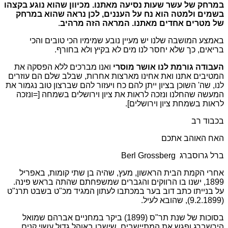
במרחק של עשר שעות נסיעה מאתנו. מכיוון שהוא נוגע בקצהו
בשמים ולמטה הוא נח על העננים, לכן נראה שהוא במרחק
של מטרים אחדים מאתנו. המראה הזה מרהיב
.
באמצע המושבה שלנו יש מעיין נובע שמימיו הכי טובים והכי
בריאים, כך שלא יחסר לנו מים לא בקיץ ולא בחורף.
העבודה גורמת לנו אושר מוסרי
ואנו מברכים ללא הפסקה את
המטיבים אתנו ואת אחינו מארצות אחרות, שבלב שלם הם עוזרים
לנו, שה' השוכן בציון ייתן להם כח ויעזור להם שברצון טוב נגמור את
המעשה שהחלנו ונזכה לראות את ציון וירושלים בשמחה [=ונזכה
לראות בשמחת ציון וירושלים].
בכבוד רב
האח האוהב אתכם
ברל גרוסברג Berl Grossberg
אחרי הקמת הבית הראשון, מעץ, שהיה בן שתי קומות, באפריל
1899, ישנו בו הרווקים והגברים שמשפחתם שהתה בראש פינה.
על בנייתו כתב דוב בער במכתבו לעתון המגיד מכ"ט בשבט תרנ"ט
(9.2.1899), שהובא לעיל.
בסוכות של שנת תר"ס (1899) ביקר במחניים אברהם שמואל
הירשברג ופגש את המתיישבים, שישבו באוהל גדול עשוי קנים