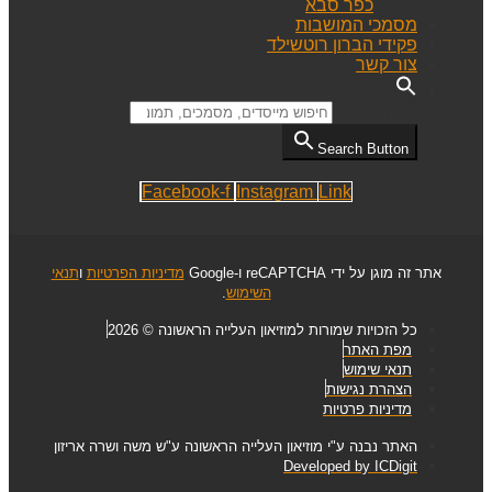
כפר סבא
מסמכי המושבות
פקידי הברון רוטשילד
צור קשר
Search for:
Search Button
Facebook-f
Instagram
Link
אתר זה מוגן על ידי reCAPTCHA ו-Google
מדיניות הפרטיות
ו
תנאי
השימוש
.
כל הזכויות שמורות למוזיאון העלייה הראשונה © 2026
מפת האתר
תנאי שימוש
הצהרת נגישות
מדיניות פרטיות
האתר נבנה ע"י מוזיאון העלייה הראשונה ע"ש משה ושרה אריזון
Developed by ICDigit