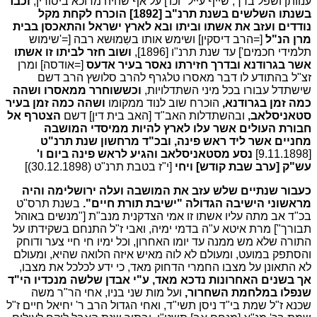
ענוותן ושפל ברך, שייף עייל" וכו'] על אף שהיה מדוכא ביסורין,
וכבר
בשנתו השלשים בשנת תרנ"ב [1892] הוכרח לקחת מקל
נודדים ועזב את אשתו וביתו ובא לארץ ישראל והתאכסן בבית
מרן הנ"ל
[=הרב דיסקין] ושימש אותו בשִמוּשא רבה [='שימוש
תלמידי חכמים'] עד שנת תרנ"ו [1896],
ושוב חזר לביתו זו אשתו
אשר בגרודנא ובדרך חזירתו
נאסר בעיר אדעס
[=אודסה] ומרן
זצ"ל בהתודע לו דבר מאסרו טלגרף להרב סלושץ הרב דשם
שישתדל עבורו בכל מיני השתדלויות,
וכששוחרר ממאסרו ושהה
כמה זמן בגרודנא,
הוכרח שוב לנוד ממקומו
ושהה כמה זמן בעיר
סטאניסלאב,
ובהשתדלות האב"ד [האב בית דין] דשם
הצטרף אל
חבורת העולים אשר עלו לארץ להיות ממיסדי המושבה
מחניים אשר ליד ראש פינה, ובכ"ד מרחשון שנת תרנ"ט
[9.11.1898]
נסע מסטאניסלאב והגיע לראש פינה ביום ו'
עש"ק [ערב שבת קודש] ויחי
[י"ז בטבת תרנ"ט (30.12.1898)]
כעבור שנתיים שלש עזב את המושבה ועלה ירושלימה והיה
מראשוני הישיבה הגדולה "ישיבת תורת חיים".
בשנת תרס"ט
בכ"ד אב מתה עליו אשתו זו אמי הצדקנית מנב"ת ["מנשים באוהל
תבורך"] מרת איטא ע"ה בדמי ימיה, ואבי ז"ל התנחם בשקידתו על
התורה שלא מש ממנה עד יומו האחרון, וכל ימיו חי חיי צער ודוחק
והסתפק במועט, ומעולם לא לוה מאיש איזה הלואה שהיא, ומעולם
לא התאונן על מצבו החמרי הדחוק מאד, כי ידע לכלכל את מצבו,
אך בשנים האחרונות נדכא מאד, ע"י אבדן שלשה מנכדיו הי"ד
שנפלו במלחמת השחרור,
ועל מות שני בניו, אחי הר"ר משה
שכנא ז"ל שמת בי"ד ניסן תשי"ד, ואחי הגדול הרב ר' יחיאל חיים ז"ל