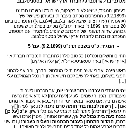
מכתבי ברל גרוסברג לחברת 'ארץ ישראל' בסטניסלבוב
בעיתון 'המגיד', שיצא לאור בקרקוב, מיום כ"ט בשבט תרנ"ט
(9.2.1899), התפרסם מכתב בעברית, ובעיתון פשישלושץ'
(=העתיד) (עיתון ציוני שיצא לאור בלבוב [=למברג]) התפרסם ביום
20 בפברואר 1899 (י' באדר תרנ"ט) מכתב בפולנית, ששפתו
גבוהה, שהוא תרגומו של המכתב שהופיע ב'המגיד', עם תוספת.
המכתבים נכתבו לחברת ארץ ישראל בסטניסלבוב.
המגיד, כ"ט בשבט תרנ"ט (9.2.1899), עמ' 5
החיים והשלום וכט"ס [וכל טוב סלה] להחברה הנכבדה חברת א"י
[ארץ ישראל] בעיר סטאניסלא יע"א [יגן עליה אלקים].
ראש פינה.
אחרי אשר הניח ה' לי מטלטולי הדרך, והביאני למחוז
חפצי בשלום, באתי להשיב לכם תשואות חן חן ככל תגמולכם עלי
[…]
ימים אחדים עבדנו בתור שכירי יום,
אך הכרחנו לשבות
מעבודתנו מפני הגשמים. לע"ע [לעת עתה] לא נדע איפה נרעה
איפה נרביץ, אם נשאר במשך ימי החרף בכאן או נעבוד אדמתנו
אנו […]
רשות לבנות בתי חומה טרם נתנה לנו
, אך לפי ח[ו]קי
תוגרמא [=תורכיה] מותר לבנות בתי עץ גם בלי רשיון,
ע"כ [על כן]
נבנה כעת בית גבול של עץ
, עשרים אמות [=מטר] ארכו ושש
רחבו,
המדור התחתון בעבור הבהמות והעליה בעבורנו
, ובו שני
חדרים ארבע אמות כל אחד לבית התבשיל ולבית האוצר […]