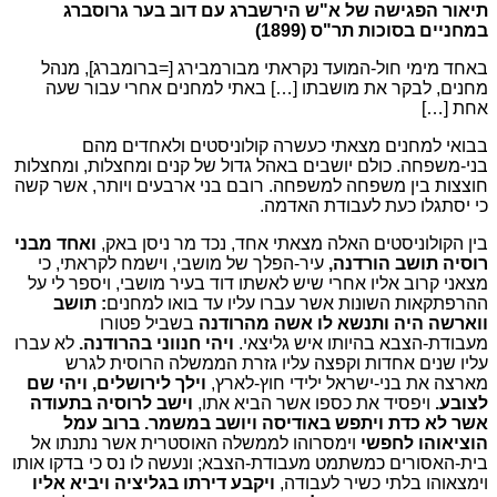
תיאור הפגישה של א"ש הירשברג עם דוב בער גרוסברג
במחניים בסוכות תר"ס (1899)
באחד מימי חול-המועד נקראתי מבורמבירג [=ברומברג], מנהל
מחנים, לבקר את מושבתו […] באתי למחנים אחרי עבור שעה
אחת […]
בבואי למחנים מצאתי כעשרה קולוניסטים ולאחדים מהם
בני-משפחה. כולם יושבים באהל גדול של קנים ומחצלות, ומחצלות
חוצצות בין משפחה למשפחה. רובם בני ארבעים ויותר, אשר קשה
כי יסתגלו כעת לעבודת האדמה.
בין הקולוניסטים האלה מצאתי אחד, נכד מר ניסן באק,
ואחד מבני
רוסיה תושב הורדנה,
עיר-הפלך של מושבי, וישמח לקראתי, כי
מצאני קרוב אליו אחרי שיש לאשתו דוד בעיר מושבי, ויספר לי על
ההרפתקאות השונות אשר עברו עליו עד בואו למחנים
: תושב
ווארשה היה ותנשא לו אשה מהרודנה
בשביל פטורו
מעבודת-הצבא בהיותו איש גליצאי.
ויהי חנווני בהרודנה.
לא עברו
עליו שנים אחדות וקפצה עליו גזרת הממשלה הרוסית לגרש
מארצה את בני-ישראל ילידי חוץ-לארץ,
וילך לירושלים, ויהי שם
לצובע.
ויפסיד את כספו אשר הביא אתו,
וישב לרוסיה בתעודה
אשר לא כדת ויתפש באודיסה ויושב במשמר.
ברוב עמל
הוציאוהו לחפשי
וימסרוהו לממשלה האוסטרית אשר נתנתו אל
בית-האסורים כמשתמט מעבודת-הצבא; ונעשה לו נס כי בדקו אותו
וימצאוהו בלתי כשיר לעבודה,
ויקבע דירתו בגליציה ויביא אליו