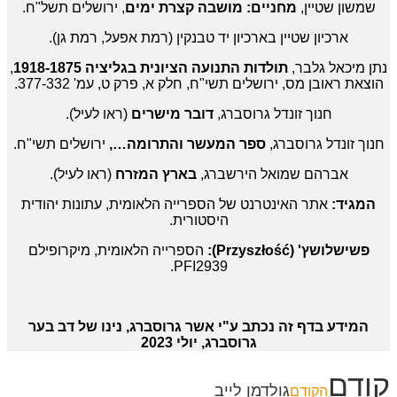
שמשון שטיין,
מחניים: מושבה קצרת ימים
, ירושלים תשל"ח.
ארכיון שטיין בארכיון יד טבנקין (רמת אפעל, רמת גן).
נתן מיכאל גלבר,
תולדות התנועה הציונית בגליציה 1918-1875
,
הוצאת ראובן מס, ירושלים תשי"ח, חלק א, פרק ט, עמ' 377-332.
חנוך זונדל גרוסברג,
דובר מישרים
(ראו לעיל).
חנוך זונדל גרוסברג,
ספר המעשר והתרומה…,
ירושלים תשי"ח.
אברהם שמואל הירשברג,
בארץ המזרח
(ראו לעיל).
המגיד:
אתר האינטרנט של הספרייה הלאומית, עתונות יהודית
היסטורית.
פשישלושץ' (
Przyszłość):
הספרייה הלאומית, מיקרופילם
PFI2939.
המידע בדף זה נכתב ע"י אשר גרוסברג, נינו של דב בער
גרוסברג, יולי 2023
קודם
גולדמן לייב
הקודם