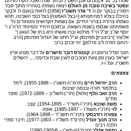
שמת בכ' מנ"א [מנחם אב] תשט"ו, ובתוך שנת האבל לוקח לעילום
ונפטר בשיבה טובה מן העולם
ויצאה נשמתו בטהרה מתוך סבל
ויסורין בבוקר יום ה'
ד' אדר תשט"ז
[1956] לחזות בנועם ה' ולבקר
בהיכלו בצלא דמהימנותא [=בצל האמונה] בצל כנפי השכינה, תהא
נשמתו צרורה בצרור החיים, עם נשמות הקדושים והטהורים כל
משפחתנו שנספו בשנות השואה, ובתוכם היחיד והמיוחד הרה"ג ר'
יוסף שו"ב זצ"ל הי"ד מוילנא ובניו ואשתו היא בתו של הגאון ר'
אליעזר [רבינוביץ] ממינסק זצ"ל חתנו של הגדול ממינסק [הרב
ירוחם יהודה ליב פרלמן]. יהי זכרם ברוך.
חנוך זונדל גרוסברג,
קונטרס דובר מישרים
על דבר מנהג ארץ
ישראל בענין זמן צאת הכוכבים לענין שבת וכדומה…, ירושלים
תשט"ז, עמ' ו-ז.
צאצאים
:
הרב יחיאל חיים
(תרמ"ח-תשט"ו – 1955-1888), לימד
בתלמוד תורה ובכמה ישיבות
הרב זאב וולף
(וולוול) (תר"ן-תשל"ב – 1972-1889), סופר
סת"ם
משה שכנא
(תרנ"ו-תשי"ד – 1954-1895), קצב
לוי
(תרנ"ז-תשמ"ו – 1985-1897), אופה
צפורה רודבסקי
(תרנ"ח-תשכ"ד – 1964-1898)
הרב חנוך זונדל
(תרס"ד-תשל"ז – 1977-1903), חיבר ספרי
הלכה רבים
נחמה אדלר
(תרס"ה/ו-תש"ן – 1990-1905/6)