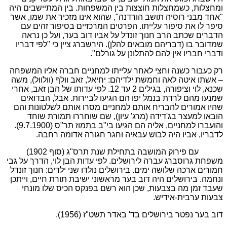
ומחצלות, כשמחצלות חוצצות בין המשפחות. בין המתיישבים היה
"אחד מבני רוסיה תושב הורדנה", שהוא אינו מזכיר את שמו, אשר
סיפר לו את סיפור עלייתו. הפרטים המרכזיים בסיפור זהים עם
הדברים שכתב הרב חנוך זונדל על אביו דוב בער, ועל כן נראה
שמדובר בו (דבריהם מובאים להלן). הירשברג ציין כי "לפי דבריו
ודברי חבריו אין להם להתלונן על גורלם".
רק כעבור כשנה וחצי לאחר עלייתו למחניים חברה אליו המשפחה
– אשתו איטה לאה וחמשת ילדיהם: יחיאל, זאב וולף (וולוול), משה
שכנא, לוי וציפורה, בגילים 2 עד 12. לפי עדותו של הבן זאב, אחרי
שמנעו מהם לרדת בנמל יפו הם הגיעו לביירות. אבל, הבדואים
שהיו אמורים להבריח אותם למחניים מסרו אותם לשלטונות והם
הובאו למעצר בג'דידה (מרג' עיון), שם שוחררו תמורת שוחד
והועברו למחניים, אליה הם הגיעו בי"ב בתמוז תר"ס (9.7.1900).
לדבריו, אביו היה לבוש עבאיה וחגר חגורה אדומה רחבה.
עם פירוק המושבה בתחילת שנת תרס"ג (סוף 1902)
משפחת גרוסברג עברה לירושלים. לפי עדות הבן לוי, הדרך על גבי
חמורים ארכה שלושה ימים. בירושלים נולדו שני ילדים: חנוך זונדל
ונחמה. בירושלים היה דוב בער מראשוני ישיבת תורת חיים, וייתכן
שעבד זמן מה בצבעות, שכן הוא רשם בפנקס הכיס שלו מונחי
צבעות ערבית-אידיש.
דוב בער נפטר בירושלים בד' באדר תשט"ז (1956).