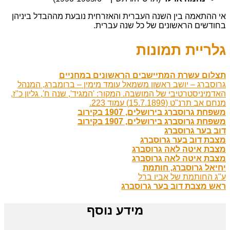
אי ההתאמה בין השנה העברית והאזרחית נובעת מההבדל ביניהן
בחודשים הראשונים של כל שנה עברית.
גלריית תמונות
תצלום עשרת המתיישבים הראשונים במחניים
גרוסברג – יושב ראשון משמאל עומד מימין – ברומברג, המנהל
האדמיניסטרטיבי של המושבה. המקור: 'המגיד', שנה ח', גליון כ"ז,
מנחם אב תרנ"ט (15.7.1899) עמוד 223.
משפחת גרוסברג בירושלים, 1907 בקירוב
משפחת גרוסברג בירושלים, 1907 בקירוב
דוב בער גרוסברג
מצבת דוב בער גרוסברג
מצבת איטה לאה גרוסברג
מצבת איטה לאה גרוסברג
יחיאל גרוסברג, חותמת
ע"ג החותמת של אביו ברל
ראש מצבת דוב בער גרוסברג
מידע נוסף