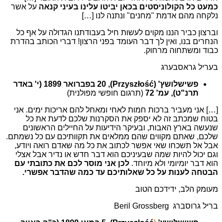
כמעט כל הקולוניסטים בכאן יביטו עלינו בעיני קנאה
על אשר
נלקחה מהם אדמת "מחנים" ונתנה לנו […]
וברצון כביר הננו מקוים לעשות חיל בעבודתנו הגדולה על אף כל
הנחרים בנו, ואין לך דבר העומד בפני הרצון! דברי הכותב בהדרת
כבוד ומשתחוה מרחוק.
בעריל גראסבערג
פשישלושץ' (Przyszłość), 20 בפברואר 1899 (י' באדר
תרנ"ט), עמ' 72
(תרגום חופשי מפולנית)
[…] אני מעביר ברכות חמות לאחי ומאחל להם אריכות ימים. אני
בטוח שמכתב זה לא יספק את הסקרנות שלכם לדעת את כל
שנעשה בארץ האבות, ובעיקר הידיעות על החיילים הראשונים
שלכם, שאתם מקווים שהם ממלאים את תקוותיכם עם כל נשמתם.
אבל אל תשכחו שאי אפשר לכתוב את כל מה שאדם רואה ויודע,
וגם יכול להיות שמה שבעיניכם הוא דבר חדש או נדיר אבל אצלי
הוא דבר יומיומי ולא מיוחד.
לכן אני מוסר לכם את כתובתי עם
הבטחה לענות על כל שאלותיכם עד כמה שהדבר אפשרי.
מעומק הלב, ידידכם הטוב
בריל גרוסברג Beril Grossberg