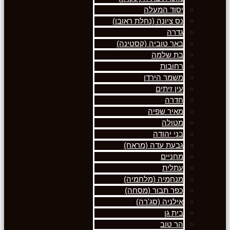
יסוד המעלה
נס ציונה (נחלת ראובן)
גדרה
באר טוביה (קסטינה)
בת שלמה
רחובות
משמר הירדן
עין זיתים
חדרה
מאיר שפיה
מטולה
בני יהודה
גבעת עדה (מראח)
מחניים
עתלית
מנחמיה (מלחמיה)
כפר תבור (מסחה)
אילניה (סג'רה)
בית גן
הר טוב