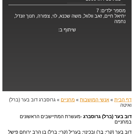
מספר ילדים:
7
יחיאל חיים, זאב וולוול, משה שכנא, לוי, צפורה, חנוך זונדל,
נחמה
שיתוף ב:
דף הבית
»
אנשי המושבות
»
מחניים
»
גרוסברג דוב בער (ברל)
ואיטה
דוב בער (ברל) גרוסברג
-מעשרת המתיישבים הראשונים
במחניים
דוב בער (קרי: בֶּר) ובכינוי: בעריל (קרי: ברל) בן הרב ירוחם פישל