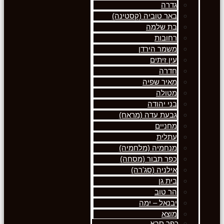
גדרה
באר טוביה (קסטינה)
בת שלמה
רחובות
משמר הירדן
עין זיתים
חדרה
מאיר שפיה
מטולה
בני יהודה
גבעת עדה (מראח)
מחניים
עתלית
מנחמיה (מלחמיה)
כפר תבור (מסחה)
אילניה (סג'רה)
בית גן
הר טוב
יבנאל – ימה
מוצא
כפר סבא