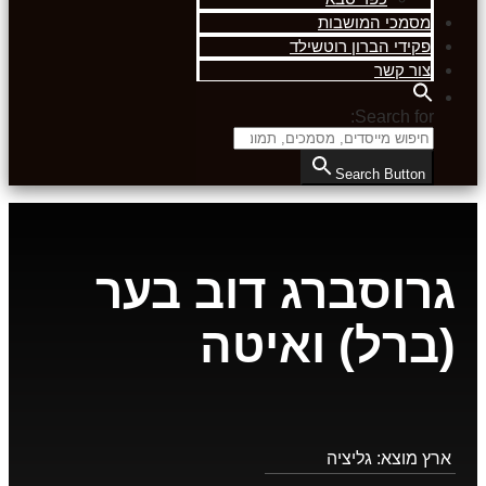
מסמכי המושבות
פקידי הברון רוטשילד
צור קשר
Search for:
Search Button
גרוסברג דוב בער
(ברל) ואיטה
ארץ מוצא:
גליציה