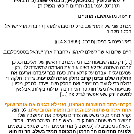
פשישלושץ'
(
Przyszłość), 5 במאי 1899 (כ"ה באייר
תרנ"ט), עמ' 111
(תרגום חופשי מפולנית)
ידיעות מהמושבה מחניים
מכתב שני של המתיישב ברל גרוסברג לארגון / חברת ארץ ישראל
בסטניסלבוב
ראש פינה ג' בניסן [תרנ"ט (14.3.1899)]
חיים שלום ואושר לעולם לארגון / לחברה ארץ ישראל בסטניסלבוב.
[…] רק כמה שבועות עברו מהמכתב הראשון שלי אליכם וכל כך
הרבה השתנה. אז לא ראינו עוד את האדמה שמיועדת לנו, רק
שמענו עליה. עבדנו על קרקע זרה.
כעת כבר עיבדנו וזרענו את
החלקה שלנו ובזמן קרוב נחלק אותה לנטיעות
. גידרנו חלקה די
גדולה כדי לטעת בה זיתים ואת החלק השני ייעדנו לטבק, מכיוון
שנטיעות אלו מצליחות פה הכי הרבה וגדלות בקלות. אבל אין
למעשה ירק שאי אפשר לגדל פה […]
בקרתי ברוב המושבות בארצנו, ואני לא מגזים אם אומר שאף
אחת אינה משתווה עם המרחב והאויר הטוב שלנו.
לכן הוא
נקרא מחניים, כי משלושה צדדים מקיפים את המושבה שלנו
המושבות הישנות / הוותיקות – ראש פינה, משמר הירדן, ויסוד
המעלה. מסביב לה [למושבה] מתרוממים הרים שנוגעים בשמים
ולפניה מתרומם הר חרמון המכוסה תמיד בשלג. הר זה הוא