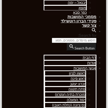
יבנאל – ימה
מוצא
כפר סבא
מסמכי המושבות
פקידי הברון רוטשילד
צור קשר
Search for:
Search Button
דף הבית
אודות
אנשי המושבות
ראשון לציון
ראש פינה
זכרון יעקב
פתח תקווה
מזכרת בתיה (עקרון)
יסוד המעלה
נס ציונה (נחלת ראובן)