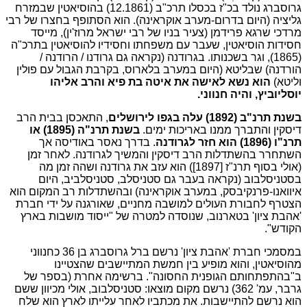
גרוסברג נולד בכ"ז בכסלו תרכ"ב (12.1861) בהוסיאטין שבמזרח
גליציה (היום בדרום-מערב אוקראינה). הוא הסתופף בחצרו של רבי
מרדכי שרגא פרידמן (צעיר בניו של רבי ישראל מרוז'ין), מייסד
חסידות הוסיאטין, שעבר עם משפחתו וחסידיו להוסיאטין בתרכ"ה
(1865), וגר בשכנותו. בגרודנה (נקראה גם גרודנו / הרודנה /
הורדנה) שבליטא (היום במערב בלארוס, בקרבת הגבול עם פולין
וליטא)
הוא נשא לאישה את איטה בת פיא והרב אליהו
יוסליוביץ, והיה חנווני.
בשנת תרנ"ב (1892) עלה בגפו לירושלים
, התאכסן בבית הרב
דיסקין והתברך ממנו באריכות ימים.
בשנת תרנ"ה (1895) או
תרנ"ו (1896) הוא חזר לגרודנה
. בדרך נאסר באודיסה אך
השתחרר בהשתדלות הרב דיסקין והמשיך לגרודנה. לאחר זמן
(אולי בסוף תרנ"ז [1897]) הוא עזב את גרודנה ושהה זמן מה
בסטניסלבוב (נקראה בעבר גם סטניסלב, סטניסלביב, היום
איוואנו-פרנקיבסק, במערב אוקראינה) ובהשתדלות רב המקום הוא
הצטרף לחבורת העולים למושבה מחניים, שאורגנה על ידי חברת
'אהבת ציון' בטארנוב, שנוסדה למטרה של "ייסוד מושבות בארץ
הקודש".
במסמכי חברת 'אהבת ציון' נרשם ברל גרוסברג בן 36 כחנווני
מהוסיאטין, והוא מופיע בין חמשת המתיישבים שהצטיינו
ב"בהתפתחותם הגופנית החסונה". ברשימה אחרת (בספר של
גרבר, עמ' 362) נרשם מקום מוצאו: סטניסלבוב, אולי מכיוון ששם
הוא נרשם להתיישבות. את מכתביו לאחר עלייתו לארץ הוא שלח