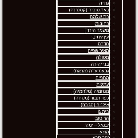
גדרה
באר טוביה (קסטינה)
בת שלמה
רחובות
משמר הירדן
עין זיתים
חדרה
מאיר שפיה
מטולה
בני יהודה
גבעת עדה (מראח)
מחניים
עתלית
מנחמיה (מלחמיה)
כפר תבור (מסחה)
אילניה (סג'רה)
בית גן
הר טוב
יבנאל – ימה
מוצא
כפר סבא