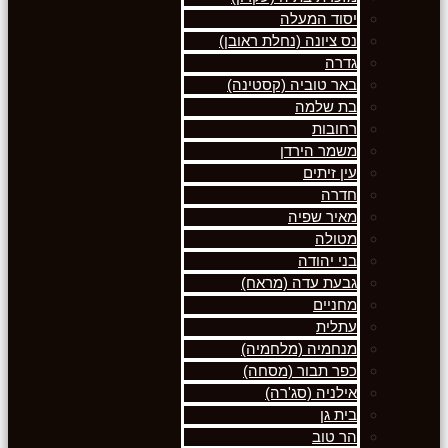
יסוד המעלה
נס ציונה (נחלת ראובן)
גדרה
באר טוביה (קסטינה)
בת שלמה
רחובות
משמר הירדן
עין זיתים
חדרה
מאיר שפיה
מטולה
בני יהודה
גבעת עדה (מראח)
מחניים
עתלית
מנחמיה (מלחמיה)
כפר תבור (מסחה)
אילניה (סג'רה)
בית גן
הר טוב