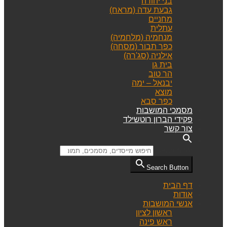
בני יהודה
גבעת עדה (מראח)
מחניים
עתלית
מנחמיה (מלחמיה)
כפר תבור (מסחה)
אילניה (סג'רה)
בית גן
הר טוב
יבנאל – ימה
מוצא
כפר סבא
מסמכי המושבות
פקידי הברון רוטשילד
צור קשר
Search for:
Search Button
דף הבית
אודות
אנשי המושבות
ראשון לציון
ראש פינה