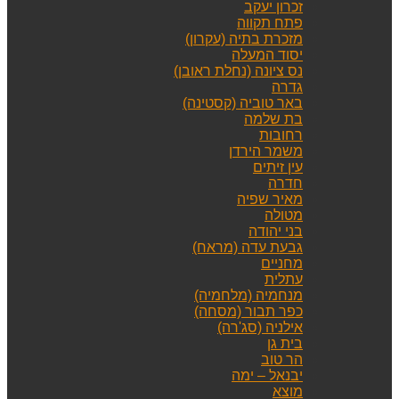
זכרון יעקב
פתח תקווה
מזכרת בתיה (עקרון)
יסוד המעלה
נס ציונה (נחלת ראובן)
גדרה
באר טוביה (קסטינה)
בת שלמה
רחובות
משמר הירדן
עין זיתים
חדרה
מאיר שפיה
מטולה
בני יהודה
גבעת עדה (מראח)
מחניים
עתלית
מנחמיה (מלחמיה)
כפר תבור (מסחה)
אילניה (סג'רה)
בית גן
הר טוב
יבנאל – ימה
מוצא