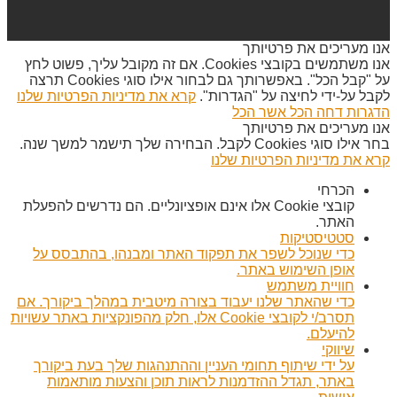
אנו מעריכים את פרטיותך
אנו משתמשים בקובצי Cookies. אם זה מקובל עליך, פשוט לחץ
על "קבל הכל". באפשרותך גם לבחור אילו סוגי Cookies תרצה
לקבל על-ידי לחיצה על "הגדרות".
קרא את מדיניות הפרטיות שלנו
הדגרות
דחה הכל
אשר הכל
אנו מעריכים את פרטיותך
בחר אילו סוגי Cookies לקבל. הבחירה שלך תישמר למשך שנה.
קרא את מדיניות הפרטיות שלנו
הכרחי
קובצי Cookie אלו אינם אופציונליים. הם נדרשים להפעלת
האתר.
סטטיסטיקות
כדי שנוכל לשפר את תפקוד האתר ומבנהו, בהתבסס על
אופן השימוש באתר.
חוויית משתמש
כדי שהאתר שלנו יעבוד בצורה מיטבית במהלך ביקורך. אם
תסרב/י לקובצי Cookie אלו, חלק מהפונקציות באתר עשויות
להיעלם.
שיווקי
על ידי שיתוף תחומי העניין וההתנהגות שלך בעת ביקורך
באתר, תגדל ההזדמנות לראות תוכן והצעות מותאמות