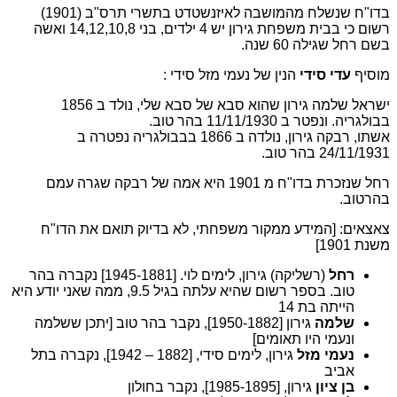
בדו"ח שנשלח מהמושבה לאיזנשטדט בתשרי תרס"ב (1901)
רשום כי בבית משפחת גירון יש 4 ילדים, בני 14,12,10,8 ואשה
בשם רחל שגילה 60 שנה.
מוסיף
עדי סידי
הנין של נעמי מזל סידי :
ישראל שלמה גירון שהוא סבא של סבא שלי, נולד ב 1856
בבולגריה. ונפטר ב 11/11/1930 בהר טוב.
אשתו, רבקה גירון, נולדה ב 1866 בבבולגריה נפטרה ב
24/11/1931 בהר טוב.
רחל שנזכרת בדו"ח מ 1901 היא אמה של רבקה שגרה עמם
בהרטוב.
צאצאים: [המידע ממקור משפחתי, לא בדיוק תואם את הדו"ח
משנת 1901]
רחל
(רשליקה) גירון, לימים לוי. [1945-1881] נקברה בהר
טוב. בספר רשום שהיא עלתה בגיל 9.5, ממה שאני יודע היא
הייתה בת 14
שלמה
גירון [1950-1882], נקבר בהר טוב [יתכן ששלמה
ונעמי היו תאומים]
נעמי מזל
גירון, לימים סידי, [1882 – 1942], נקברה בתל
אביב
בן ציון
גירון, [1985-1895], נקבר בחולון