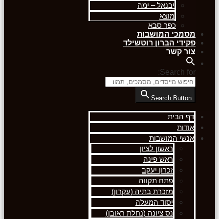
יבנאל – ימה
מוצא
כפר סבא
מסמכי המושבות
פקידי הברון רוטשילד
צור קשר
Search for:
Search Button
דף הבית
אודות
אנשי המושבות
ראשון לציון
ראש פינה
זכרון יעקב
פתח תקווה
מזכרת בתיה (עקרון)
יסוד המעלה
נס ציונה (נחלת ראובן)