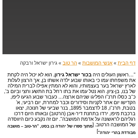
דף הבית
»
אנשי המושבות
»
הר טוב
»
גירון ישראל ורבקה
"…ראשון העולים היה
בכור ישראל גירון.
הוא לא יכול היה לקחת
את משפחתו עמו כי באותו שבוע ילדה אשתו בן, אך הרצון לעלות
לארץ ישראל בער בעצמותיו, והוא לא המתין אפילו לברית המילה
של בנו, בן-ציון. הוא נטל עמו את בתו רחל בת התשע וחצי וביום ב',
כ"ב כסלו תרנ"ו הפליגו שניהם ארצה… כעבור שבוע הגיעו ליפו,
הקדישו יום אחר לקניות וסידורים וכבר למחרת, יום רביעי, א'
בטבת, תרנ"ו, 18 לדצמבר 1895, בנר שביעי של חנוכה, יצאו
ברכבת מיפו, ירדו בתחנת דיר-אבן (הרטוב) ובאותו היום דרכו
רגליהם לראשונה על אדמת המושבה". יום זה נקבע כיום היווסדה
של המושבה הרטוב. [
מתוך ספרו של יהודה בן בסט, "הר-טוב – מושבה
]
מבודדת בהרי יהודה"