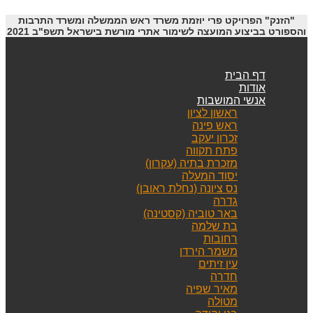
"הזנק" הפרויקט פרי יוזמת משרד ראש הממשלה ומשרד התרבות
והספורט בביצוע המועצה לשימור אתרי מורשת בישראל תשפ"ב 2021
דף הבית
אודות
אנשי המושבות
ראשון לציון
ראש פינה
זכרון יעקב
פתח תקווה
מזכרת בתיה (עקרון)
יסוד המעלה
נס ציונה (נחלת ראובן)
גדרה
באר טוביה (קסטינה)
בת שלמה
רחובות
משמר הירדן
עין זיתים
חדרה
מאיר שפיה
מטולה