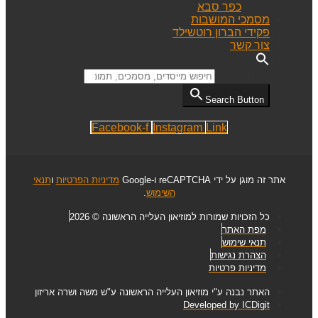
כפר סבא
מסמכי המושבות
פקידי הברון רוטשילד
צור קשר
Search for:
Search Button
Facebook-f
Instagram
Link
אתר זה מוגן על ידי reCAPTCHA ו-Google
מדיניות הפרטיות
ו
תנאי
השימוש
.
כל הזכויות שמורות למוזיאון העלייה הראשונה © 2026
מפת האתר
תנאי שימוש
הצהרת נגישות
מדיניות פרטיות
האתר נבנה ע"י מוזיאון העלייה הראשונה ע"ש משה ושרה אריזון
Developed by ICDigit