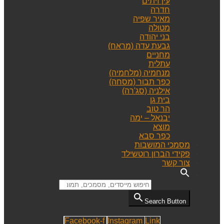
עין זיתים
חדרה
מאיר שפיה
מטולה
בני יהודה
גבעת עדה (מראח)
מחניים
עתלית
מנחמיה (מלחמיה)
כפר תבור (מסחה)
אילניה (סג'רה)
בית גן
הר טוב
יבנאל – ימה
מוצא
כפר סבא
מסמכי המושבות
פקידי הברון רוטשילד
צור קשר
Search for:
Search Button
Facebook-f
Instagram
Link