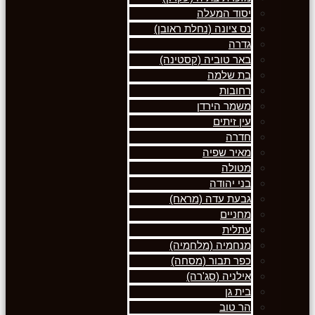
יסוד המעלה
נס ציונה (נחלת ראובן)
גדרה
באר טוביה (קסטינה)
בת שלמה
רחובות
משמר הירדן
עין זיתים
חדרה
מאיר שפיה
מטולה
בני יהודה
גבעת עדה (מראח)
מחניים
עתלית
מנחמיה (מלחמיה)
כפר תבור (מסחה)
אילניה (סג'רה)
בית גן
הר טוב