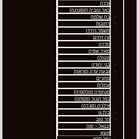
גדרה
באר טוביה (קסטינה)
בת שלמה
רחובות
משמר הירדן
עין זיתים
חדרה
מאיר שפיה
מטולה
בני יהודה
גבעת עדה (מראח)
מחניים
עתלית
מנחמיה (מלחמיה)
כפר תבור (מסחה)
אילניה (סג'רה)
בית גן
הר טוב
יבנאל – ימה
מוצא
כפר סבא