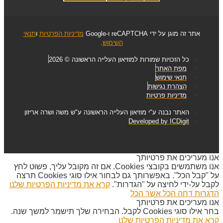
אתר זה מוגן על ידי reCAPTCHA ו-Google
מדיניות הפרטיות
ו
תנאי
השימוש
.
כל הזכויות שמורות למוזיאון העלייה הראשונה © 2026
מפת האתר
תנאי שימוש
הצהרת נגישות
מדיניות פרטיות
האתר נבנה ע"י מוזיאון העלייה הראשונה ע"ש משה ושרה אריזון
Developed by ICDigit
אנו מעריכים את פרטיותך
אנו משתמשים בקובצי Cookies. אם זה מקובל עליך, פשוט לחץ
על "קבל הכל". באפשרותך גם לבחור אילו סוגי Cookies תרצה
לקבל על-ידי לחיצה על "הגדרות".
קרא את מדיניות הפרטיות שלנו
הדגרות
דחה הכל
אשר הכל
אנו מעריכים את פרטיותך
בחר אילו סוגי Cookies לקבל. הבחירה שלך תישמר למשך שנה.
קרא את מדיניות הפרטיות שלנו