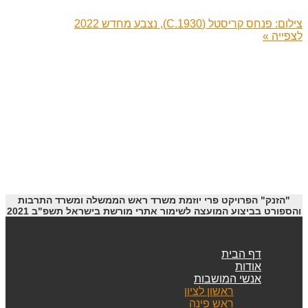
צילום: פנחס קריסטל (C.1930), נצבע מחדש 2022
לצפייה »
"הזנק" הפרויקט פרי יוזמת משרד ראש הממשלה ומשרד התרבות
והספורט בביצוע המועצה לשימור אתרי מורשת בישראל תשפ"ב 2021
דף הבית
אודות
אנשי המושבות
ראשון לציון
ראש פינה