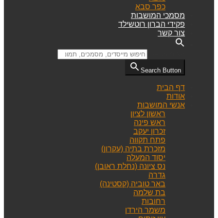
כפר סבא
מסמכי המושבות
פקידי הברון רוטשילד
צור קשר
Search for:
Search Button
דף הבית
אודות
אנשי המושבות
ראשון לציון
ראש פינה
זכרון יעקב
פתח תקווה
מזכרת בתיה (עקרון)
יסוד המעלה
נס ציונה (נחלת ראובן)
גדרה
באר טוביה (קסטינה)
בת שלמה
רחובות
משמר הירדן