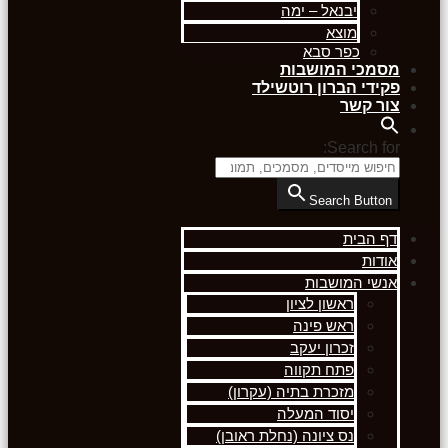
יבנאל – ימה
מוצא
כפר סבא
מסמכי המושבות
פקידי הברון רוטשילד
צור קשר
Search for:
Search Button
דף הבית
אודות
אנשי המושבות
ראשון לציון
ראש פינה
זכרון יעקב
פתח תקווה
מזכרת בתיה (עקרון)
יסוד המעלה
נס ציונה (נחלת ראובן)