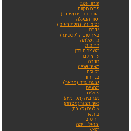
זכרון יעקב
פתח תקווה
מזכרת בתיה (עקרון)
יסוד המעלה
נס ציונה (נחלת ראובן)
גדרה
באר טוביה (קסטינה)
בת שלמה
רחובות
משמר הירדן
עין זיתים
חדרה
מאיר שפיה
מטולה
בני יהודה
גבעת עדה (מראח)
מחניים
עתלית
מנחמיה (מלחמיה)
כפר תבור (מסחה)
אילניה (סג'רה)
בית גן
הר טוב
יבנאל – ימה
מוצא