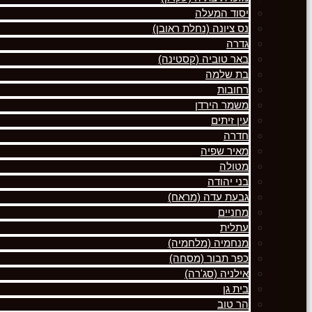
יסוד המעלה
נס ציונה (נחלת ראובן)
גדרה
באר טוביה (קסטינה)
בת שלמה
רחובות
משמר הירדן
עין זיתים
חדרה
מאיר שפיה
מטולה
בני יהודה
גבעת עדה (מראח)
מחניים
עתלית
מנחמיה (מלחמיה)
כפר תבור (מסחה)
אילניה (סג'רה)
בית גן
הר טוב