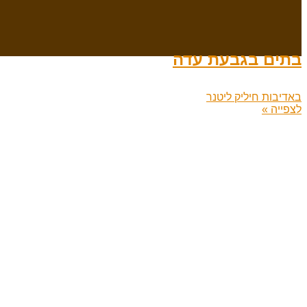
בתים בגבעת עדה
באדיבות חיליק ליטנר
לצפייה »