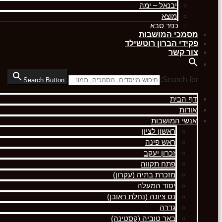
יבנאל – ימה
מוצא
כפר סבא
מסמכי המושבות
פקידי הברון רוטשילד
צור קשר
Search for:
Search Button
דף הבית
אודות
אנשי המושבות
ראשון לציון
ראש פינה
זכרון יעקב
פתח תקווה
מזכרת בתיה (עקרון)
יסוד המעלה
נס ציונה (נחלת ראובן)
גדרה
באר טוביה (קסטינה)