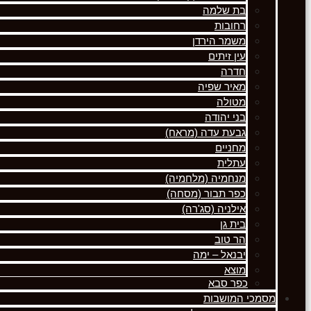
בת שלמה
רחובות
משמר הירדן
עין זיתים
חדרה
מאיר שפיה
מטולה
בני יהודה
גבעת עדה (מראח)
מחניים
עתלית
מנחמיה (מלחמיה)
כפר תבור (מסחה)
אילניה (סג'רה)
בית גן
הר טוב
יבנאל – ימה
מוצא
כפר סבא
מסמכי המושבות