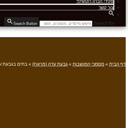
פקידי הברון רוטשילד
צור קשר
Search for:
Search Button
דף הבית
»
מסמכי המושבות
»
גבעת עדה (מראח)
»
בתים בגבעת ע