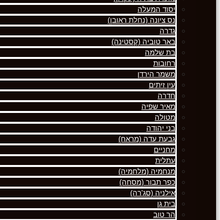
יסוד המעלה
נס ציונה (נחלת ראובן)
גדרה
באר טוביה (קסטינה)
בת שלמה
רחובות
משמר הירדן
עין זיתים
חדרה
מאיר שפיה
מטולה
בני יהודה
גבעת עדה (מראח)
מחניים
עתלית
מנחמיה (מלחמיה)
כפר תבור (מסחה)
אילניה (סג'רה)
בית גן
הר טוב