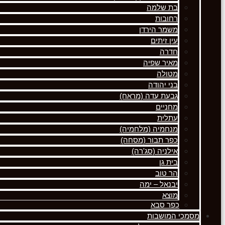
בת שלמה
רחובות
משמר הירדן
עין זיתים
חדרה
מאיר שפיה
מטולה
בני יהודה
גבעת עדה (מראח)
מחניים
עתלית
מנחמיה (מלחמיה)
כפר תבור (מסחה)
אילניה (סג'רה)
בית גן
הר טוב
יבנאל – ימה
מוצא
כפר סבא
מסמכי המושבות