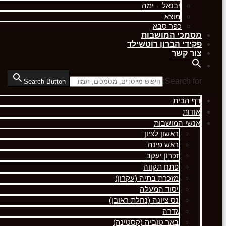
יבנאל – ימה
מוצא
כפר סבא
מסמכי המושבות
פקידי הברון רוטשילד
צור קשר
Search for:
Search Button
דף הבית
אודות
אנשי המושבות
ראשון לציון
ראש פינה
זכרון יעקב
פתח תקווה
מזכרת בתיה (עקרון)
יסוד המעלה
נס ציונה (נחלת ראובן)
גדרה
באר טוביה (קסטינה)