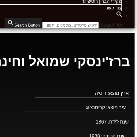
פקידי הברון רוטשילד
צור קשר
Search for:
Search Button
ברז'ינסקי שמואל וחינ
ארץ מוצא:
רוסיה
עיר מוצא:
קרימנצ'וג
שנת לידה:
1867
שנת פטירה:
1938