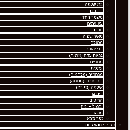
בת שלמה
רחובות
משמר הירדן
עין זיתים
חדרה
מאיר שפיה
מטולה
בני יהודה
גבעת עדה (מראח)
מחניים
עתלית
מנחמיה (מלחמיה)
כפר תבור (מסחה)
אילניה (סג'רה)
בית גן
הר טוב
יבנאל – ימה
מוצא
כפר סבא
מסמכי המושבות