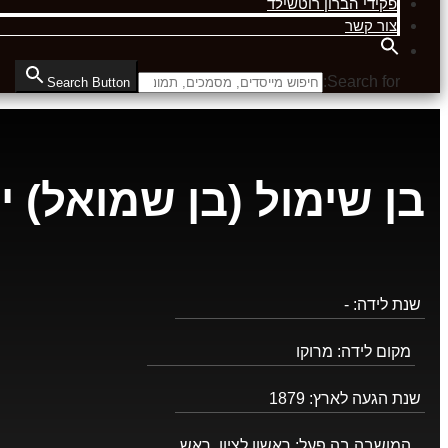
פקידי הברון רוטשילד
צור קשר
Search for:
Search Button
בן שימול (בן שמואל) י
שנת לידה:
-
מקום לידה:
מרוקו
שנת הגעה לארץ:
1879
המושבה בה פעל:
ראשון לציון, ראש