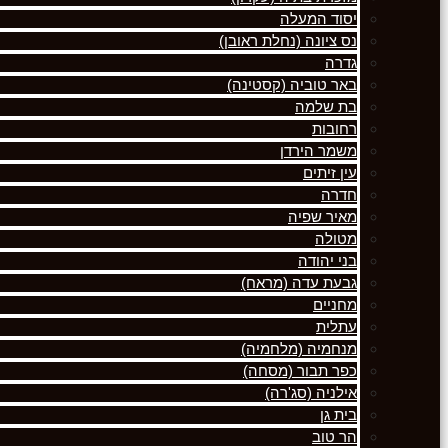
יסוד המעלה
נס ציונה (נחלת ראובן)
גדרה
באר טוביה (קסטינה)
בת שלמה
רחובות
משמר הירדן
עין זיתים
חדרה
מאיר שפיה
מטולה
בני יהודה
גבעת עדה (מראח)
מחניים
עתלית
מנחמיה (מלחמיה)
כפר תבור (מסחה)
אילניה (סג'רה)
בית גן
הר טוב