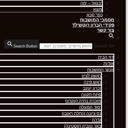
יבנאל – ימה
מוצא
כפר סבא
מסמכי המושבות
פקידי הברון רוטשילד
צור קשר
Search for:
Search Button
דף הבית
אודות
אנשי המושבות
ראשון לציון
ראש פינה
זכרון יעקב
פתח תקווה
מזכרת בתיה (עקרון)
יסוד המעלה
נס ציונה (נחלת ראובן)
גדרה
באר טוביה (קסטינה)