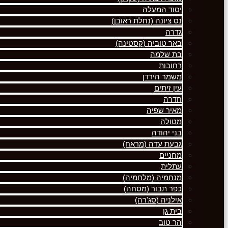
יסוד המעלה
נס ציונה (נחלת ראובן)
גדרה
באר טוביה (קסטינה)
בת שלמה
רחובות
משמר הירדן
עין זיתים
חדרה
מאיר שפיה
מטולה
בני יהודה
גבעת עדה (מראח)
מחניים
עתלית
מנחמיה (מלחמיה)
כפר תבור (מסחה)
אילניה (סג'רה)
בית גן
הר טוב