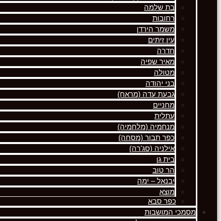
בת שלמה
רחובות
משמר הירדן
עין זיתים
חדרה
מאיר שפיה
מטולה
בני יהודה
גבעת עדה (מראח)
מחניים
עתלית
מנחמיה (מלחמיה)
כפר תבור (מסחה)
אילניה (סג'רה)
בית גן
הר טוב
יבנאל – ימה
מוצא
כפר סבא
מסמכי המושבות