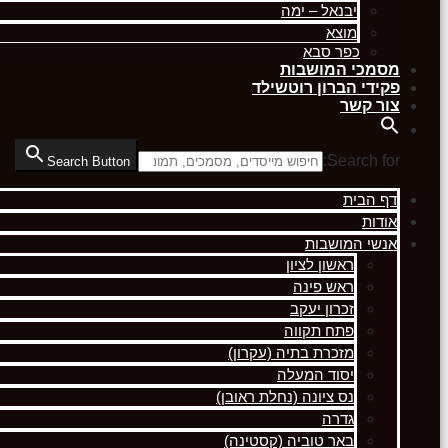
יבנאל – ימה
מוצא
כפר סבא
מסמכי המושבות
פקידי הברון רוטשילד
צור קשר
Search for:
Search Button
דף הבית
אודות
אנשי המושבות
ראשון לציון
ראש פינה
זכרון יעקב
פתח תקווה
מזכרת בתיה (עקרון)
יסוד המעלה
נס ציונה (נחלת ראובן)
גדרה
באר טוביה (קסטינה)