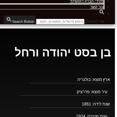
פקידי הברון רוטשילד
צור קשר
Search for:
Search Button
בן בסט יהודה ורחל
ארץ מוצא:
בולגריה
עיר מוצא:
פז'רציק
שנת לידה:
1861
שנת פטירה:
1934