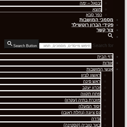
יבנאל – ימה
מוצא
כפר סבא
מסמכי המושבות
פקידי הברון רוטשילד
צור קשר
Search for:
Search Button
דף הבית
אודות
אנשי המושבות
ראשון לציון
ראש פינה
זכרון יעקב
פתח תקווה
מזכרת בתיה (עקרון)
יסוד המעלה
נס ציונה (נחלת ראובן)
גדרה
באר טוביה (קסטינה)