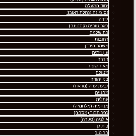
יסוד המעלה
נס ציונה (נחלת ראובן)
גדרה
באר טוביה (קסטינה)
בת שלמה
רחובות
משמר הירדן
עין זיתים
חדרה
מאיר שפיה
מטולה
בני יהודה
גבעת עדה (מראח)
מחניים
עתלית
מנחמיה (מלחמיה)
כפר תבור (מסחה)
אילניה (סג'רה)
בית גן
הר טוב