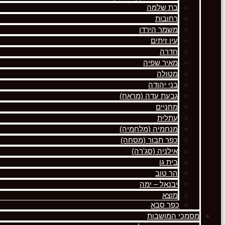
בת שלמה
רחובות
משמר הירדן
עין זיתים
חדרה
מאיר שפיה
מטולה
בני יהודה
גבעת עדה (מראח)
מחניים
עתלית
מנחמיה (מלחמיה)
כפר תבור (מסחה)
אילניה (סג'רה)
בית גן
הר טוב
יבנאל – ימה
מוצא
כפר סבא
מסמכי המושבות