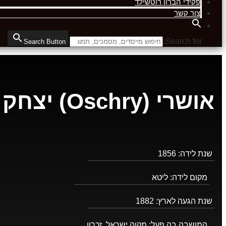
פקידי הברון רוטשילד
צור קשר
Search for:
Search Button
אושרי (Oschry) יצחק
שנת לידה:
1856
מקום לידה:
ליטא
שנת הגעה לארץ:
1882
המושבה בה פעל:
מקוה ישראל, זכרון