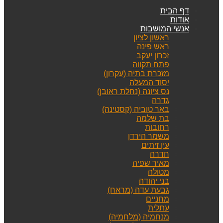
דף הבית
אודות
אנשי המושבות
ראשון לציון
ראש פינה
זכרון יעקב
פתח תקווה
מזכרת בתיה (עקרון)
יסוד המעלה
נס ציונה (נחלת ראובן)
גדרה
באר טוביה (קסטינה)
בת שלמה
רחובות
משמר הירדן
עין זיתים
חדרה
מאיר שפיה
מטולה
בני יהודה
גבעת עדה (מראח)
מחניים
עתלית
מנחמיה (מלחמיה)