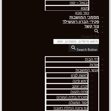
יבנאל – ימה
מוצא
כפר סבא
מסמכי המושבות
פקידי הברון רוטשילד
צור קשר
Search for:
Search Button
דף הבית
אודות
אנשי המושבות
ראשון לציון
ראש פינה
זכרון יעקב
פתח תקווה
מזכרת בתיה (עקרון)
יסוד המעלה
נס ציונה (נחלת ראובן)