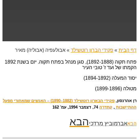
דף הבית
»
פקידי הברון רוטשילד
»
אבולעפיה (אבוליה) מאיר
פתח תקוה (1892-1888), סגן מנהל בפתח תקוה. יזם בשנת 1892
הקמתו של ועד ז' טובי העיר
יסוד המעלה (1894-1892)
מטולה (1899-1896)
רן אהרנסון, ‏
פקידי הבארון רוטשילד (1882–1890) – האנשים שמאחורי מפעל
ההתיישבות
,
קתדרה
74, דצמבר 1994, עמ' 162
הבא
אברמוביץ מרדכי
הבא