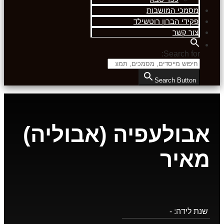
מסמכי המושבות
פקידי הברון רוטשילד
צור קשר
Search for:
Search Button
אבולעפיה (אבוליה)
מאיר
שנת לידה:
-