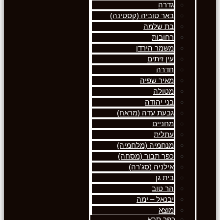
גדרה
באר טוביה (קסטינה)
בת שלמה
רחובות
משמר הירדן
עין זיתים
חדרה
מאיר שפיה
מטולה
בני יהודה
גבעת עדה (מראח)
מחניים
עתלית
מנחמיה (מלחמיה)
כפר תבור (מסחה)
אילניה (סג'רה)
בית גן
הר טוב
יבנאל – ימה
מוצא
כפר סבא