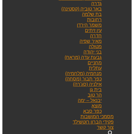
גדרה
באר טוביה (קסטינה)
בת שלמה
רחובות
משמר הירדן
עין זיתים
חדרה
מאיר שפיה
מטולה
בני יהודה
גבעת עדה (מראח)
מחניים
עתלית
מנחמיה (מלחמיה)
כפר תבור (מסחה)
אילניה (סג'רה)
בית גן
הר טוב
יבנאל – ימה
מוצא
כפר סבא
מסמכי המושבות
פקידי הברון רוטשילד
צור קשר