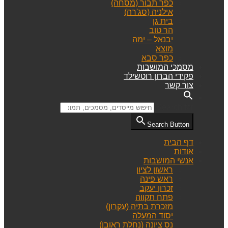
כפר תבור (מסחה)
אילניה (סג'רה)
בית גן
הר טוב
יבנאל – ימה
מוצא
כפר סבא
מסמכי המושבות
פקידי הברון רוטשילד
צור קשר
Search for:
Search Button
דף הבית
אודות
אנשי המושבות
ראשון לציון
ראש פינה
זכרון יעקב
פתח תקווה
מזכרת בתיה (עקרון)
יסוד המעלה
נס ציונה (נחלת ראובן)