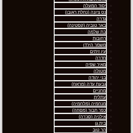
יסוד המעלה
נס ציונה (נחלת ראובן)
גדרה
באר טוביה (קסטינה)
בת שלמה
רחובות
משמר הירדן
עין זיתים
חדרה
מאיר שפיה
מטולה
בני יהודה
גבעת עדה (מראח)
מחניים
עתלית
מנחמיה (מלחמיה)
כפר תבור (מסחה)
אילניה (סג'רה)
בית גן
הר טוב